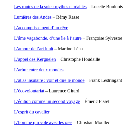
Houdaille Christophe
Les routes de la soie : mythes et réalités
– Lucette Boulnois
Hussain Fawaz
Hussenet Emmanuel
Lumières des Andes
– Rémy Rasse
Imhof Valentine
Jacq Marie-Claire
L’accomplissement d’un rêve
Jallade Sébastien
Janichon Gérard
L’âme vagabonde, d’une île à l’autre
– Françoise Sylvestre
Kerouedan Annie
Klein Julie
L’amour de l’art inuit
– Martine Léna
Klotz Lætitia
Klvana Ilya
L’appel des Kerguelen
– Christophe Houdaille
Kotry Jérôme
La Brosse Gaële de
L’arbre entre deux mondes
Labouche Didier
Lacarrière Jacques
L’atlas insulaire : voir et dire le monde
– Frank Lestringant
Lacrampe Corine
Lagny Laurence
L’écovolontariat
– Laurence Girard
Laheurte Marielle
Lamotte Aymeric de
L’édition comme un second voyage
– Émeric Fisset
Lanni Dominique
Lanouguère-Bruneau Virginie
L’esprit du cavalier
Lantz François
Lautier-Gaud Jean
L’homme qui vole avec les oies
– Christian Moullec
Le Maître Anne
Leblanc Léopoldine