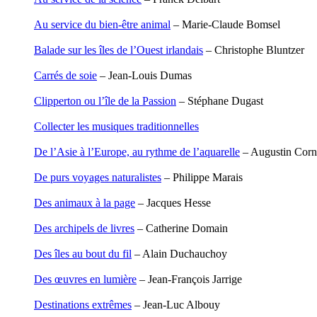
Carbonnaux Stéphan
Papouasie-Nouvelle-Guinée
Caritey Rémi
Paris
Au service du bien-être animal
– Marie-Claude Bomsel
Carrau Noak
Patagonie
Caufriez Anne
Pays dogon
Balade sur les îles de l’Ouest irlandais
– Christophe Bluntzer
Chérel Guillaume
Pèlerin d�€�Occident
Chambost Germain
Carrés de soie
– Jean-Louis Dumas
Chapuis Éric
Pèlerin d�€�Orient
Chapuis Amandine
Péninsule Antarctique
Clipperton ou l’île de la Passion
– Stéphane Dugast
Chastel Marie
Périple de Sao� Mai
Chaud Marianne
Roues libres
Collecter les musiques traditionnelles
Chenot Philippe
Route de la soie
Chicurel Arnaud
Route des Amériques
De l’Asie à l’Europe, au rythme de l’aquarelle
– Augustin Corn
Clémenceau Adrien
Sahara
Colonna d’Istria Jérôme
Siberut
De purs voyages naturalistes
– Philippe Marais
Conesa Gabriel
Sinaï
Corazza Pascal
Spitzberg
Des animaux à la page
– Jacques Hesse
Cotta Jean-Marc
Ténéré
Cousergue Arnaud
Terre Adélie
Des archipels de livres
– Catherine Domain
Crane Adrian
Terre d�€�Ellesmere
Crane Richard
Transsibérien
Des îles au bout du fil
– Alain Duchauchoy
Croiziers de Lacvivier Aurélie
Wakhan
Dash Naraa
Yukon
Des œuvres en lumière
– Jean-François Jarrige
Debove Florence
Dectot de Christen Antoine
Destinations extrêmes
– Jean-Luc Albouy
Dedet Christian