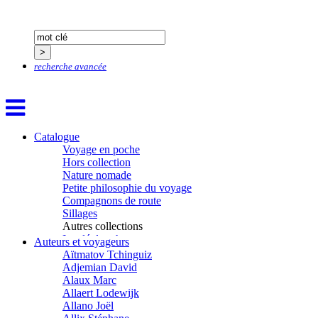
recherche avancée
Catalogue
Voyage en poche
Hors collection
Nature nomade
Petite philosophie du voyage
Compagnons de route
Sillages
Autres collections
La clé des champs
Auteurs et voyageurs
Chemins d’étoiles
Aïtmatov Tchinguiz
Visions
Adjemian David
Alaux Marc
Allaert Lodewijk
Allano Joël