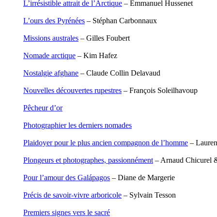
L’irrésistible attrait de l’Arctique
– Emmanuel Hussenet
Leblay Julien
Lebrun Alain
L’ours des Pyrénées
– Stéphan Carbonnaux
Lefèvre David
Lelièvre Olivier
Missions australes
– Gilles Foubert
Lemire Olivier
Lemonnier Philippe
Nomade arctique
– Kim Hafez
Lobo Éric
Lodoidamba Chadraabalyn
Nostalgie afghane
– Claude Collin Delavaud
Loireau Alexis
Loquet Denis
Nouvelles découvertes rupestres
– François Soleilhavoup
Lutz Philippe
Luzzatto-Béjanin Béatrice
Pêcheur d’or
Manoukian Patrick
Marcel Patrick
Photographier les derniers nomades
Marthaler Claude
Mathé Brian
Plaidoyer pour le plus ancien compagnon de l’homme
– Lauren
Mathieu Sandra
Miollis Bertrand de
Plongeurs et photographes, passionnément
– Arnaud Chicurel 
Mittelette Eddie
Monchaud Morgan
Pour l’amour des Galápagos
– Diane de Margerie
Mouginet Xavier
Moullec Christian
Précis de savoir-vivre arboricole
– Sylvain Tesson
Muller Victor
Neyret Pierre
Premiers signes vers le sacré
Neyroud Michel