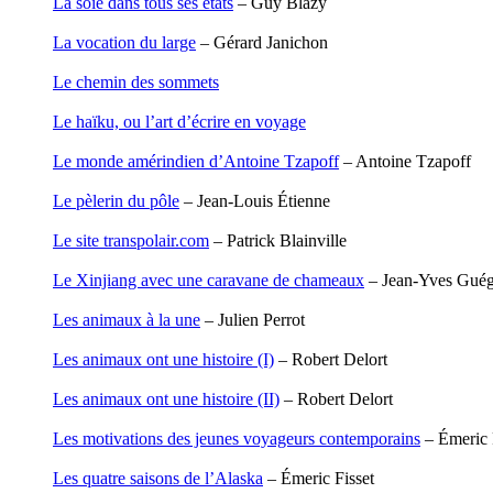
La soie dans tous ses états
– Guy Blazy
Garcia Antoine
Garde François
La vocation du large
– Gérard Janichon
Gaullier Tanneguy
Gauthier Yves
Le chemin des sommets
Gemme Pierre
Gendre Florence
Le haïku, ou l’art d’écrire en voyage
Georis Stéphane
Gilbert Frédéric
Le monde amérindien d’Antoine Tzapoff
– Antoine Tzapoff
Giry Julien
Goisque Thomas
Le pèlerin du pôle
– Jean-Louis Étienne
Grange Florent
Gras Cédric
Le site transpolair.com
– Patrick Blainville
Griette Olivier
Guéguéniat Jean-Yves
Le Xinjiang avec une caravane de chameaux
– Jean-Yves Guég
Guerrier Gérard
Guillemot Agnès
Les animaux à la une
– Julien Perrot
Guillotel Pierre-Antoine
Guyon Élizabeth
Les animaux ont une histoire (I)
– Robert Delort
Haegy Jean-Marie
Hafez Kim
Les animaux ont une histoire (II)
– Robert Delort
Halluin Bruno d’
Hardivilliers Albéric d’
Les motivations des jeunes voyageurs contemporains
– Émeric 
Harvey James
Heimburger Mario
Les quatre saisons de l’Alaska
– Émeric Fisset
Hervouët Tifenn