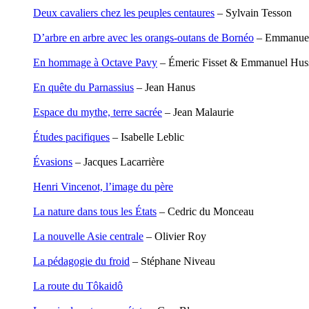
Degoul Franck
Deux cavaliers chez les peuples centaures
– Sylvain Tesson
Delaunay Matthieu
Deledicque Sébastien
D’arbre en arbre avec les orangs-outans de Bornéo
– Emmanuel
Delloye Bernard
Delloye Mélanie
En hommage à Octave Pavy
– Émeric Fisset & Emmanuel Hus
Descave Nicolas
Desprez Élise
En quête du Parnassius
– Jean Hanus
Desprez Léopoldine
Devouassoux Philippe
Espace du mythe, terre sacrée
– Jean Malaurie
Dubois-Tartacap Nicole
Ducret Nicolas
Études pacifiques
– Isabelle Leblic
Dugast Stéphane
Dunbar Géraldine
Évasions
– Jacques Lacarrière
Edwards Richard
Figueras Raymond
Henri Vincenot, l’image du père
Fisset Émeric
Fisset Christine
La nature dans tous les États
– Cedric du Monceau
FitzGerald Edward
Fontaine Benoît
La nouvelle Asie centrale
– Olivier Roy
Foucard Marie
Fradin Patrick
La pédagogie du froid
– Stéphane Niveau
Fraisse Thomas
François Valérie
La route du Tôkaidô
Fuligni Bruno
Gana Frédéric