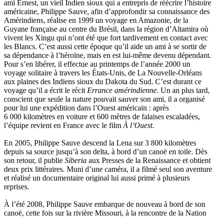
ami Ernest, un vieil Indien sioux qui a entrepris de réécrire l’histoire
américaine, Philippe Sauve, afin d’approfondir sa connaissance des
Amérindiens, réalise en 1999 un voyage en Amazonie, de la
Guyane française au centre du Brésil, dans la région d’Altamira où
vivent les Xingu qui n’ont été que fort tardivement en contact avec
les Blancs. C’est aussi cette époque qu’il aide un ami à se sortir de
sa dépendance à l’héroïne, mais en est lui-même devenu dépendant.
Pour s’en libérer, il effectue au printemps de l’année 2000 un
voyage solitaire à travers les États-Unis, de La Nouvelle-Orléans
aux plaines des Indiens sioux du Dakota du Sud. C’est durant ce
voyage qu’il a écrit le récit
Errance amérindienne
. Un an plus tard,
conscient que seule la nature pouvait sauver son ami, il a organisé
pour lui une expédition dans l’Ouest américain : après
6 000 kilomètres en voiture et 600 mètres de falaises escaladées,
l’équipe revient en France avec le film
À l’Ouest
.
En 2005, Philippe Sauve descend la Lena sur 3 800 kilomètres
depuis sa source jusqu’à son delta, à bord d’un canoë en toile. Dès
son retour, il publie
Siberia
aux Presses de la Renaissance et obtient
deux prix littéraires. Muni d’une caméra, il a filmé seul son aventure
et réalisé un documentaire original lui aussi primé à plusieurs
reprises.
À l’été 2008, Philippe Sauve embarque de nouveau à bord de son
canoë, cette fois sur la rivière Missouri, à la rencontre de la Nation