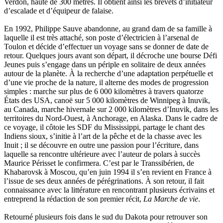
Toumanov Vadim
Verdon, haute de 300 mètres. Il obtient ainsi les brevets d’initiateur
Trouplin Boris
d’escalade et d’équipeur de falaise.
Troussier Virginie
Tuilier Romain
En 1992, Philippe Sauve abandonne, au grand dam de sa famille à
Tulane Fabrice
laquelle il est très attaché, son poste d’électricien à l’arsenal de
Tzapoff Antoine
Toulon et décide d’effectuer un voyage sans se donner de date de
Ujfalvy-Bourdon Marie de
retour. Quelques jours avant son départ, il décroche une bourse Défi
Urbain Jean-Didier
Jeunes puis s’engage dans un périple en solitaire de deux années
Valéry Philippe
autour de la planète. À la recherche d’une adaptation perpétuelle et
Valentin Jean-Pierre
d’une vie proche de la nature, il alterne des modes de progression
Valverde Benjamin
simples : marche sur plus de 6 000 kilomètres à travers quatorze
Vayron Isabelle
États des USA, canoë sur 5 000 kilomètres de Winnipeg à Inuvik,
Vayron Xavier
au Canada, marche hivernale sur 2 000 kilomètres d’Inuvik, dans les
Vera Siphay
territoires du Nord-Ouest, à Anchorage, en Alaska. Dans le cadre de
Victor Daphné
ce voyage, il côtoie les SDF du Mississippi, partage le chant des
Victor Paul-Émile
Indiens sioux, s’initie à l’art de la pêche et de la chasse avec les
Victor Stéphane
Inuit ; il se découvre en outre une passion pour l’écriture, dans
Vignon Vincent
laquelle sa rencontre ultérieure avec l’auteur de polars à succès
Villemagne François-Xavier de
Maurice Périsset le confirmera. C’est par le Transsibérien, de
Weill-Parot Nicolas
Khabarovsk à Moscou, qu’en juin 1994 il s’en revient en France à
Weis Robert
l’issue de ses deux années de pérégrinations. À son retour, il fait
Yger Yves
connaissance avec la littérature en rencontrant plusieurs écrivains et
Zénon Sophie
entreprend la rédaction de son premier récit,
La Marche de vie
.
Retourné plusieurs fois dans le sud du Dakota pour retrouver son