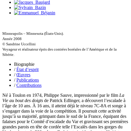
Ripart Jacqueline
Rizzato Tullio
Rochez Carine
Rondón Analía
Roperch Aurélie
Roux Baptiste
Sablé Erik
Minneapolis – Minnesota (États-Unis).
Saint-Loup
Année 2008
Salon Olivier
© Sandrine Uccellini
Sapin-Defour Cédric
Voyageur et réalisateur épris des contrées boréales de l’Amérique et de la
Sattler Alexandre
Sibérie.
Sauquet Michel
Sauve Philippe
Biographie
Shipton Eric
/
État d’esprit
Sibony Julie
/
Œuvres
Sokpakbaïev Berdibek
/
Publications
Soleilhavoup François
/
Contributions
Squillace Sophie
Stuck Hudson
Né à Toulon en 1974, Philippe Sauve, impressionné par le film
La
Sylvestre Françoise
Vie au bout des doigts
de Patrick Edlinger, a découvert l’escalade à
Tardieu Marc
l’âge de 10 ans. À 16 ans, il atteint déjà le niveau 7C-8A et songe à
Terrisse Marc
s’engager dans la voie de la compétition. Il poursuit cette activité
Tesson Sylvain
jusqu’à sa majorité, grimpant dans le sud de la France, équipant des
Thevenet Jacqueline
falaises pour le Comité d’escalade du Var et gravissant ses premières
Touboul Marion
grandes parois en tête de cordée telle l’Escalès dans les gorges du