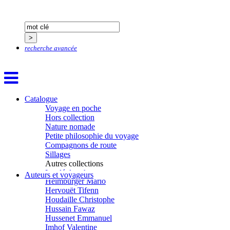
Gemme Pierre
Gendre Florence
Georis Stéphane
Gilbert Frédéric
Giry Julien
recherche avancée
Goisque Thomas
Grange Florent
Gras Cédric
Griette Olivier
Guéguéniat Jean-Yves
Guerrier Gérard
Catalogue
Guillemot Agnès
Voyage en poche
Guillotel Pierre-Antoine
Hors collection
Guyon Élizabeth
Nature nomade
Haegy Jean-Marie
Petite philosophie du voyage
Hafez Kim
Compagnons de route
Halluin Bruno d’
Sillages
Hardivilliers Albéric d’
Autres collections
Harvey James
La clé des champs
Auteurs et voyageurs
Heimburger Mario
Chemins d’étoiles
Hervouët Tifenn
Visions
Houdaille Christophe
Hussain Fawaz
Hussenet Emmanuel
Imhof Valentine