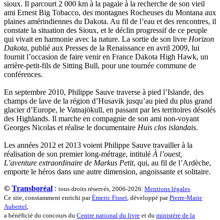
sioux. Il parcourt 2 000 km à la pagaie à la recherche de son vieil
ami Ernest Big Tobacco, des montagnes Rocheuses du Montana aux
plaines amérindiennes du Dakota. Au fil de l’eau et des rencontres, il
constate la situation des Sioux, et le déclin progressif de ce peuple
qui vivait en harmonie avec la nature. La sortie de son livre
Horizon
Dakota
, publié aux Presses de la Renaissance en avril 2009, lui
fournit l’occasion de faire venir en France Dakota High Hawk, un
arrière-petit-fils de Sitting Bull, pour une tournée commune de
conférences.
En septembre 2010, Philippe Sauve traverse à pied l’Islande, des
champs de lave de la région d’Husavik jusqu’au pied du plus grand
glacier d’Europe, le Vatnajökull, en passant par les territoires désolés
des Highlands. Il marche en compagnie de son ami non-voyant
Georges Nicolas et réalise le documentaire
Huis clos islandais
.
Les années 2012 et 2013 voient Philippe Sauve travailler à la
réalisation de son premier long-métrage, intitulé
À l’ouest,
L’aventure extraordinaire de Markus Petit
, qui, au fil de l’Ardèche,
emporte le héros dans une autre dimension, angoissante et solitaire.
©
Transboréal
:
tous droits réservés, 2006-2026.
Mentions légales
.
Ce site, constamment enrichi par
Émeric Fisset
, développé par
Pierre-Marie
Aubertel
,
a bénéficié du concours du
Centre national du livre
et du
ministère de la