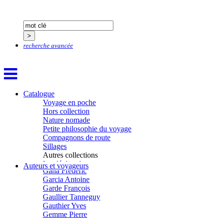
Descave Nicolas
Desprez Élise
Desprez Léopoldine
Devouassoux Philippe
Dubois-Tartacap Nicole
recherche avancée
Ducret Nicolas
Dugast Stéphane
Dunbar Géraldine
Edwards Richard
Figueras Raymond
Fisset Émeric
Catalogue
Fisset Christine
Voyage en poche
FitzGerald Edward
Hors collection
Fontaine Benoît
Nature nomade
Foucard Marie
Petite philosophie du voyage
Fradin Patrick
Compagnons de route
Fraisse Thomas
Sillages
François Valérie
Autres collections
Fuligni Bruno
La clé des champs
Auteurs et voyageurs
Gana Frédéric
Chemins d’étoiles
Garcia Antoine
Visions
Garde François
Gaullier Tanneguy
Gauthier Yves
Gemme Pierre