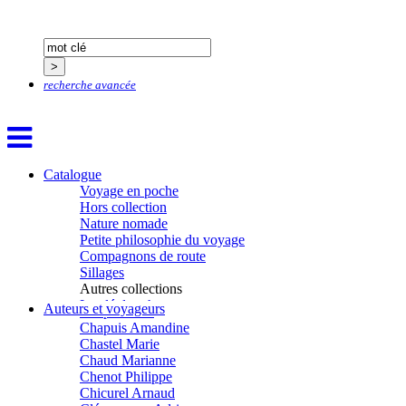
Boulnois Lucette
Bourgault Pierrick
Brès Justine
Brès Romain
Brossier Éric
Buchy Franck
recherche avancée
Buffon Bertrand
Buiron Daphné
Busquet Gérard
Cagnat René
Calonne Marc-Antoine
Catalogue
Calvez Tangi
Voyage en poche
Cann Typhaine
Hors collection
Carbonnaux Stéphan
Nature nomade
Caritey Rémi
Petite philosophie du voyage
Carrau Noak
Compagnons de route
Caufriez Anne
Sillages
Chérel Guillaume
Autres collections
Chambost Germain
La clé des champs
Auteurs et voyageurs
Chapuis Éric
Chemins d’étoiles
Chapuis Amandine
Visions
Chastel Marie
Chaud Marianne
Chenot Philippe
Chicurel Arnaud