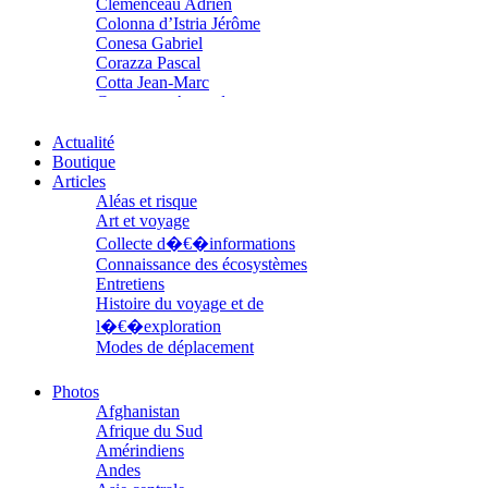
Clémenceau Adrien
Colonna d’Istria Jérôme
Conesa Gabriel
Corazza Pascal
Cotta Jean-Marc
Cousergue Arnaud
Crane Adrian
Crane Richard
Actualité
Croiziers de Lacvivier Aurélie
Boutique
Dash Naraa
Articles
Debove Florence
Aléas et risque
Dectot de Christen Antoine
Art et voyage
Dedet Christian
Collecte d�€�informations
Degoul Franck
Connaissance des écosystèmes
Delaunay Matthieu
Entretiens
Deledicque Sébastien
Histoire du voyage et de
Delloye Bernard
l�€�exploration
Delloye Mélanie
Modes de déplacement
Descave Nicolas
Parcours
Desprez Élise
Parcours choisis
Photos
Desprez Léopoldine
Patrimoine
Afghanistan
Devouassoux Philippe
Petite ethnographie
Afrique du Sud
Dubois-Tartacap Nicole
Portraits
Amérindiens
Ducret Nicolas
Questions de survie
Andes
Dugast Stéphane
Réflexions