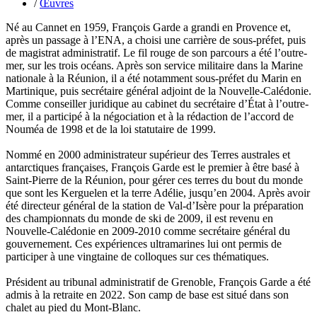
/
Œuvres
La Brosse Gaële de
Labouche Didier
Né au Cannet en 1959, François Garde a grandi en Provence et,
Lacarrière Jacques
après un passage à l’ENA, a choisi une carrière de sous-préfet, puis
Lacrampe Corine
de magistrat administratif. Le fil rouge de son parcours a été l’outre-
Lagny Laurence
mer, sur les trois océans. Après son service militaire dans la Marine
Laheurte Marielle
nationale à la Réunion, il a été notamment sous-préfet du Marin en
Lamotte Aymeric de
Martinique, puis secrétaire général adjoint de la Nouvelle-Calédonie.
Lanni Dominique
Comme conseiller juridique au cabinet du secrétaire d’État à l’outre-
Lanouguère-Bruneau Virginie
mer, il a participé à la négociation et à la rédaction de l’accord de
Lantz François
Nouméa de 1998 et de la loi statutaire de 1999.
Lautier-Gaud Jean
Le Maître Anne
Nommé en 2000 administrateur supérieur des Terres australes et
Leblanc Léopoldine
antarctiques françaises, François Garde est le premier à être basé à
Leblay Julien
Saint-Pierre de la Réunion, pour gérer ces terres du bout du monde
Lebrun Alain
que sont les Kerguelen et la terre Adélie, jusqu’en 2004. Après avoir
Lefèvre David
été directeur général de la station de Val-d’Isère pour la préparation
Lelièvre Olivier
des championnats du monde de ski de 2009, il est revenu en
Lemire Olivier
Nouvelle-Calédonie en 2009-2010 comme secrétaire général du
Lemonnier Philippe
gouvernement. Ces expériences ultramarines lui ont permis de
Lobo Éric
participer à une vingtaine de colloques sur ces thématiques.
Lodoidamba Chadraabalyn
Loireau Alexis
Président au tribunal administratif de Grenoble, François Garde a été
Loquet Denis
admis à la retraite en 2022. Son camp de base est situé dans son
Lutz Philippe
chalet au pied du Mont-Blanc.
Luzzatto-Béjanin Béatrice