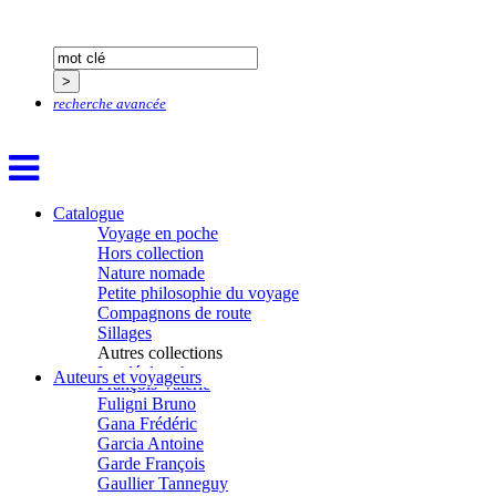
Delloye Bernard
Delloye Mélanie
Descave Nicolas
Desprez Élise
Desprez Léopoldine
recherche avancée
Devouassoux Philippe
Dubois-Tartacap Nicole
Ducret Nicolas
Dugast Stéphane
Dunbar Géraldine
Edwards Richard
Catalogue
Figueras Raymond
Voyage en poche
Fisset Émeric
Hors collection
Fisset Christine
Nature nomade
FitzGerald Edward
Petite philosophie du voyage
Fontaine Benoît
Compagnons de route
Foucard Marie
Sillages
Fradin Patrick
Autres collections
Fraisse Thomas
La clé des champs
Auteurs et voyageurs
François Valérie
Chemins d’étoiles
Fuligni Bruno
Visions
Gana Frédéric
Garcia Antoine
Garde François
Gaullier Tanneguy