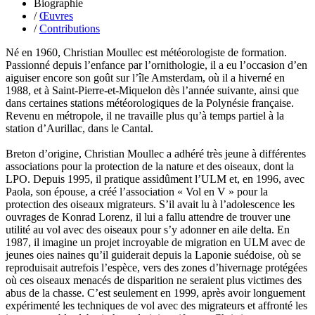
Biographie
Nobili Johanna
/
Œuvres
Nodet Mariette
/
Contributions
Nodet Philippe
Ollivier-Henry Jocelyne
Né en 1960, Christian Moullec est météorologiste de formation.
Olmedo Éric
Passionné depuis l’enfance par l’ornithologie, il a eu l’occasion d’en
Pacquier Thierry
aiguiser encore son goût sur l’île Amsterdam, où il a hiverné en
Pajetnov Valentin
1988, et à Saint-Pierre-et-Miquelon dès l’année suivante, ainsi que
Pastureau Jean
dans certaines stations météorologiques de la Polynésie française.
Pavie Auguste
Revenu en métropole, il ne travaille plus qu’à temps partiel à la
Pelcat Armelle
station d’Aurillac, dans le Cantal.
Peltier Julien
Pinchon Emmanuel
Breton d’origine, Christian Moullec a adhéré très jeune à différentes
Pitiot Michaël
associations pour la protection de la nature et des oiseaux, dont la
Pitras Olivier
LPO. Depuis 1995, il pratique assidûment l’ULM et, en 1996, avec
Plane Alice
Paola, son épouse, a créé l’association « Vol en V » pour la
Poncet Sally
protection des oiseaux migrateurs. S’il avait lu à l’adolescence les
Poncins Gontran de
ouvrages de Konrad Lorenz, il lui a fallu attendre de trouver une
Poulle Marie-Lazarine
utilité au vol avec des oiseaux pour s’y adonner en aile delta. En
Poussin Alexandre
1987, il imagine un projet incroyable de migration en ULM avec de
Prjevalski Nikolaï
jeunes oies naines qu’il guiderait depuis la Laponie suédoise, où se
Quierzy Pauline
reproduisait autrefois l’espèce, vers des zones d’hivernage protégées
Raffard Matthieu
où ces oiseaux menacés de disparition ne seraient plus victimes des
Rasse Rémy
abus de la chasse. C’est seulement en 1999, après avoir longuement
Ravel Patrice de
expérimenté les techniques de vol avec des migrateurs et affronté les
Revel Luc de