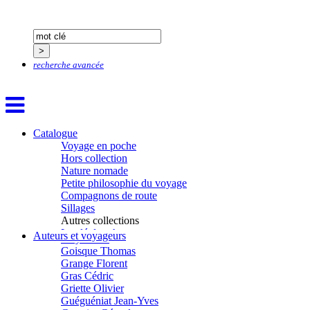
Figueras Raymond
Fisset Émeric
Fisset Christine
FitzGerald Edward
Fontaine Benoît
Foucard Marie
recherche avancée
Fradin Patrick
Fraisse Thomas
François Valérie
Fuligni Bruno
Gana Frédéric
Catalogue
Garcia Antoine
Voyage en poche
Garde François
Hors collection
Gaullier Tanneguy
Nature nomade
Gauthier Yves
Petite philosophie du voyage
Gemme Pierre
Compagnons de route
Gendre Florence
Sillages
Georis Stéphane
Autres collections
Gilbert Frédéric
La clé des champs
Auteurs et voyageurs
Giry Julien
Chemins d’étoiles
Goisque Thomas
Visions
Grange Florent
Gras Cédric
Griette Olivier
Guéguéniat Jean-Yves