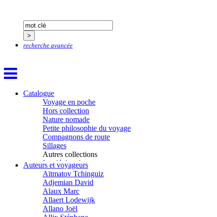
recherche avancée
Catalogue
Voyage en poche
Hors collection
Nature nomade
Petite philosophie du voyage
Compagnons de route
Sillages
Autres collections
La clé des champs
Auteurs et voyageurs
Chemins d’étoiles
Aïtmatov Tchinguiz
Visions
Adjemian David
Alaux Marc
Allaert Lodewijk
Allano Joël