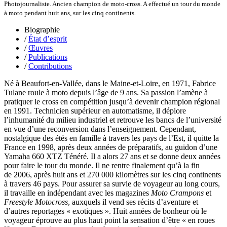
Sattler Alexandre
Photojournaliste. Ancien champion de moto-cross. A effectué un tour du monde
Sauquet Michel
à moto pendant huit ans, sur les cinq continents.
Sauve Philippe
Shipton Eric
Biographie
Sibony Julie
/
État d’esprit
Sokpakbaïev Berdibek
/
Œuvres
Soleilhavoup François
/
Publications
Squillace Sophie
/
Contributions
Stuck Hudson
Sylvestre Françoise
Né à Beaufort-en-Vallée, dans le Maine-et-Loire, en 1971, Fabrice
Tardieu Marc
Tulane roule à moto depuis l’âge de 9 ans. Sa passion l’amène à
Terrisse Marc
pratiquer le cross en compétition jusqu’à devenir champion régional
Tesson Sylvain
en 1991. Technicien supérieur en automatisme, il déplore
Thevenet Jacqueline
l’inhumanité du milieu industriel et retrouve les bancs de l’université
Touboul Marion
en vue d’une reconversion dans l’enseignement. Cependant,
Toumanov Vadim
nostalgique des étés en famille à travers les pays de l’Est, il quitte la
Trouplin Boris
France en 1998, après deux années de préparatifs, au guidon d’une
Troussier Virginie
Yamaha 660 XTZ Ténéré. Il a alors 27 ans et se donne deux années
Tuilier Romain
pour faire le tour du monde. Il ne rentre finalement qu’à la fin
Tulane Fabrice
de 2006, après huit ans et 270 000 kilomètres sur les cinq continents
Tzapoff Antoine
à travers 46 pays. Pour assurer sa survie de voyageur au long cours,
Ujfalvy-Bourdon Marie de
il travaille en indépendant avec les magazines
Moto Crampons
et
Urbain Jean-Didier
Freestyle Motocross
, auxquels il vend ses récits d’aventure et
Valéry Philippe
d’autres reportages « exotiques ». Huit années de bonheur où le
Valentin Jean-Pierre
voyageur éprouve au plus haut point la sensation d’être « en roues