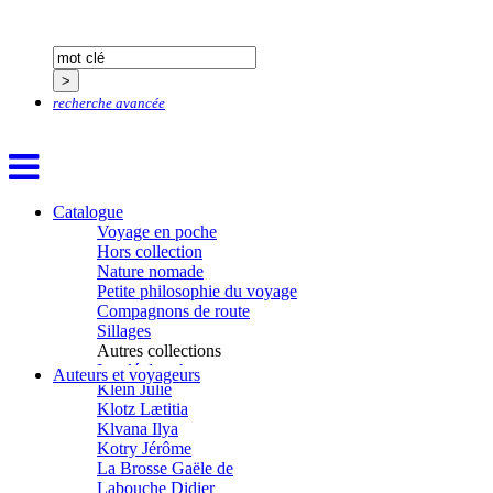
Guerrier Gérard
Guillemot Agnès
Guillotel Pierre-Antoine
Guyon Élizabeth
Haegy Jean-Marie
recherche avancée
Hafez Kim
Halluin Bruno d’
Hardivilliers Albéric d’
Harvey James
Heimburger Mario
Hervouët Tifenn
Catalogue
Houdaille Christophe
Voyage en poche
Hussain Fawaz
Hors collection
Hussenet Emmanuel
Nature nomade
Imhof Valentine
Petite philosophie du voyage
Jacq Marie-Claire
Compagnons de route
Jallade Sébastien
Sillages
Janichon Gérard
Autres collections
Kerouedan Annie
La clé des champs
Auteurs et voyageurs
Klein Julie
Chemins d’étoiles
Klotz Lætitia
Visions
Klvana Ilya
Kotry Jérôme
La Brosse Gaële de
Labouche Didier