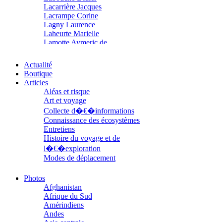
Lacarrière Jacques
Lacrampe Corine
Lagny Laurence
Laheurte Marielle
Lamotte Aymeric de
Lanni Dominique
Lanouguère-Bruneau Virginie
Actualité
Lantz François
Boutique
Lautier-Gaud Jean
Articles
Le Maître Anne
Aléas et risque
Leblanc Léopoldine
Art et voyage
Leblay Julien
Collecte d�€�informations
Lebrun Alain
Connaissance des écosystèmes
Lefèvre David
Entretiens
Lelièvre Olivier
Histoire du voyage et de
Lemire Olivier
l�€�exploration
Lemonnier Philippe
Modes de déplacement
Lobo Éric
Parcours
Lodoidamba Chadraabalyn
Parcours choisis
Loireau Alexis
Photos
Patrimoine
Loquet Denis
Afghanistan
Petite ethnographie
Lutz Philippe
Afrique du Sud
Portraits
Luzzatto-Béjanin Béatrice
Amérindiens
Questions de survie
Manoukian Patrick
Andes
Réflexions
Marcel Patrick