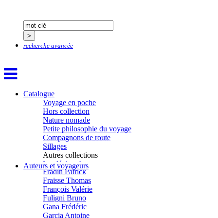
Delaunay Matthieu
Deledicque Sébastien
Delloye Bernard
Delloye Mélanie
Descave Nicolas
recherche avancée
Desprez Élise
Desprez Léopoldine
Devouassoux Philippe
Dubois-Tartacap Nicole
Ducret Nicolas
Dugast Stéphane
Catalogue
Dunbar Géraldine
Voyage en poche
Edwards Richard
Hors collection
Figueras Raymond
Nature nomade
Fisset Émeric
Petite philosophie du voyage
Fisset Christine
Compagnons de route
FitzGerald Edward
Sillages
Fontaine Benoît
Autres collections
Foucard Marie
La clé des champs
Auteurs et voyageurs
Fradin Patrick
Chemins d’étoiles
Fraisse Thomas
Visions
François Valérie
Fuligni Bruno
Gana Frédéric
Garcia Antoine