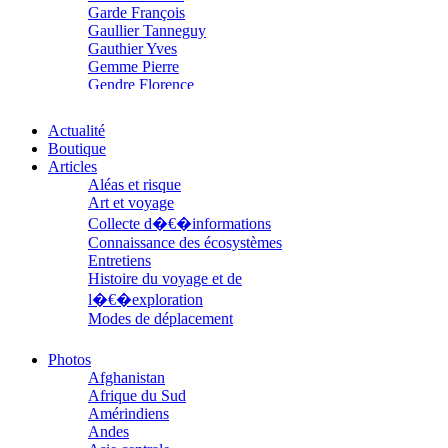
Garde François
Gaullier Tanneguy
Gauthier Yves
Gemme Pierre
Gendre Florence
Georis Stéphane
Gilbert Frédéric
Actualité
Giry Julien
Boutique
Goisque Thomas
Articles
Grange Florent
Aléas et risque
Gras Cédric
Art et voyage
Griette Olivier
Collecte d�€�informations
Guéguéniat Jean-Yves
Connaissance des écosystèmes
Guerrier Gérard
Entretiens
Guillemot Agnès
Histoire du voyage et de
Guillotel Pierre-Antoine
l�€�exploration
Guyon Élizabeth
Haegy Jean-Marie
Modes de déplacement
Hafez Kim
Parcours
Halluin Bruno d’
Parcours choisis
Photos
Hardivilliers Albéric d’
Patrimoine
Afghanistan
Harvey James
Petite ethnographie
Afrique du Sud
Heimburger Mario
Portraits
Amérindiens
Hervouët Tifenn
Questions de survie
Andes
Houdaille Christophe
Réflexions