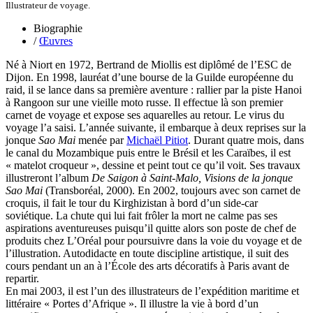
Nicolas Philippe
Illustrateur de voyage.
Niveau Stéphane
Noacco Cristina
Biographie
Nobili Johanna
/
Œuvres
Nodet Mariette
Nodet Philippe
Né à Niort en 1972, Bertrand de Miollis est diplômé de l’ESC de
Ollivier-Henry Jocelyne
Dijon. En 1998, lauréat d’une bourse de la Guilde européenne du
Olmedo Éric
raid, il se lance dans sa première aventure : rallier par la piste Hanoi
Pacquier Thierry
à Rangoon sur une vieille moto russe. Il effectue là son premier
Pajetnov Valentin
carnet de voyage et expose ses aquarelles au retour. Le virus du
Pastureau Jean
voyage l’a saisi. L’année suivante, il embarque à deux reprises sur la
Pavie Auguste
jonque
Sao Mai
menée par
Michaël Pitiot
. Durant quatre mois, dans
Pelcat Armelle
le canal du Mozambique puis entre le Brésil et les Caraïbes, il est
Peltier Julien
« matelot croqueur », dessine et peint tout ce qu’il voit. Ses travaux
Pinchon Emmanuel
illustreront l’album
De Saigon à Saint-Malo, Visions de la jonque
Pitiot Michaël
Sao Mai
(Transboréal, 2000). En 2002, toujours avec son carnet de
Pitras Olivier
croquis, il fait le tour du Kirghizistan à bord d’un side-car
Plane Alice
soviétique. La chute qui lui fait frôler la mort ne calme pas ses
Poncet Sally
aspirations aventureuses puisqu’il quitte alors son poste de chef de
Poncins Gontran de
produits chez L’Oréal pour poursuivre dans la voie du voyage et de
Poulle Marie-Lazarine
l’illustration. Autodidacte en toute discipline artistique, il suit des
Poussin Alexandre
cours pendant un an à l’École des arts décoratifs à Paris avant de
Prjevalski Nikolaï
repartir.
Quierzy Pauline
En mai 2003, il est l’un des illustrateurs de l’expédition maritime et
Raffard Matthieu
littéraire « Portes d’Afrique ». Il illustre la vie à bord d’un