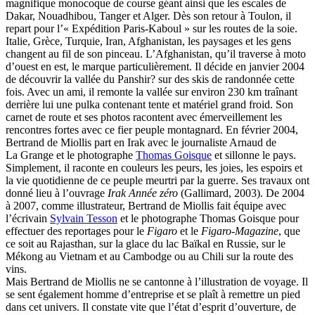
Rasse Rémy
magnifique monocoque de course géant ainsi que les escales de
Ravel Patrice de
Dakar, Nouadhibou, Tanger et Alger. Dès son retour à Toulon, il
Revel Luc de
repart pour l’« Expédition Paris-Kaboul » sur les routes de la soie.
Ripart Jacqueline
Italie, Grèce, Turquie, Iran, Afghanistan, les paysages et les gens
Rizzato Tullio
changent au fil de son pinceau. L’Afghanistan, qu’il traverse à moto
Rochez Carine
d’ouest en est, le marque particulièrement. Il décide en janvier 2004
Rondón Analía
de découvrir la vallée du Panshir? sur des skis de randonnée cette
Roperch Aurélie
fois. Avec un ami, il remonte la vallée sur environ 230 km traînant
Roux Baptiste
derrière lui une pulka contenant tente et matériel grand froid. Son
Sablé Erik
carnet de route et ses photos racontent avec émerveillement les
Saint-Loup
rencontres fortes avec ce fier peuple montagnard. En février 2004,
Salon Olivier
Bertrand de Miollis part en Irak avec le journaliste Arnaud de
Sapin-Defour Cédric
La Grange et le photographe
Thomas Goisque
et sillonne le pays.
Sattler Alexandre
Simplement, il raconte en couleurs les peurs, les joies, les espoirs et
Sauquet Michel
la vie quotidienne de ce peuple meurtri par la guerre. Ses travaux ont
Sauve Philippe
donné lieu à l’ouvrage
Irak Année zéro
(Gallimard, 2003). De 2004
Shipton Eric
à 2007, comme illustrateur, Bertrand de Miollis fait équipe avec
Sibony Julie
l’écrivain
Sylvain Tesson
et le photographe Thomas Goisque pour
Sokpakbaïev Berdibek
effectuer des reportages pour le
Figaro
et le
Figaro-Magazine
, que
Soleilhavoup François
ce soit au Rajasthan, sur la glace du lac Baïkal en Russie, sur le
Squillace Sophie
Mékong au Vietnam et au Cambodge ou au Chili sur la route des
Stuck Hudson
vins.
Sylvestre Françoise
Mais Bertrand de Miollis ne se cantonne à l’illustration de voyage. Il
Tardieu Marc
se sent également homme d’entreprise et se plaît à remettre un pied
Terrisse Marc
dans cet univers. Il constate vite que l’état d’esprit d’ouverture, de