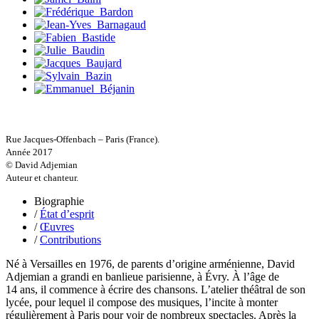
Delaunay Matthieu
Deledicque Sébastien
Delloye Bernard
Delloye Mélanie
Descave Nicolas
Desprez Élise
Desprez Léopoldine
Devouassoux Philippe
Dubois-Tartacap Nicole
Ducret Nicolas
Dugast Stéphane
Rue Jacques-Offenbach – Paris (France).
Dunbar Géraldine
Année 2017
Edwards Richard
© David Adjemian
Figueras Raymond
Auteur et chanteur.
Fisset Émeric
Biographie
Fisset Christine
/
État d’esprit
FitzGerald Edward
/
Œuvres
Fontaine Benoît
/
Contributions
Foucard Marie
Fradin Patrick
Né à Versailles en 1976, de parents d’origine arménienne, David
Fraisse Thomas
Adjemian a grandi en banlieue parisienne, à Évry. À l’âge de
François Valérie
14 ans, il commence à écrire des chansons. L’atelier théâtral de son
Fuligni Bruno
lycée, pour lequel il compose des musiques, l’incite à monter
Gana Frédéric
régulièrement à Paris pour voir de nombreux spectacles. Après la
Garcia Antoine