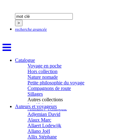
recherche avancée
Catalogue
Voyage en poche
Hors collection
Nature nomade
Petite philosophie du voyage
Compagnons de route
Sillages
Autres collections
La clé des champs
Auteurs et voyageurs
Aïtmatov Tchinguiz
Chemins d’étoiles
Adjemian David
Visions
Alaux Marc
Allaert Lodewijk
Allano Joël
Allix Stéphane