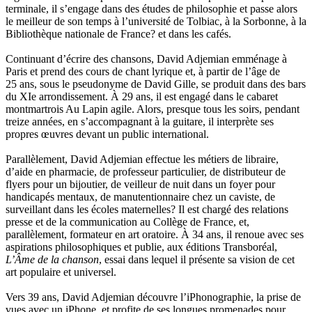
terminale, il s’engage dans des études de philosophie et passe alors
Garde François
le meilleur de son temps à l’université de Tolbiac, à la Sorbonne, à la
Gaullier Tanneguy
Bibliothèque nationale de France? et dans les cafés.
Gauthier Yves
Gemme Pierre
Continuant d’écrire des chansons, David Adjemian emménage à
Gendre Florence
Paris et prend des cours de chant lyrique et, à partir de l’âge de
Georis Stéphane
25 ans, sous le pseudonyme de David Gille, se produit dans des bars
Gilbert Frédéric
du XIe arrondissement. À 29 ans, il est engagé dans le cabaret
Giry Julien
montmartrois Au Lapin agile. Alors, presque tous les soirs, pendant
Goisque Thomas
treize années, en s’accompagnant à la guitare, il interprète ses
Grange Florent
propres œuvres devant un public international.
Gras Cédric
Griette Olivier
Parallèlement, David Adjemian effectue les métiers de libraire,
Guéguéniat Jean-Yves
d’aide en pharmacie, de professeur particulier, de distributeur de
Guerrier Gérard
flyers pour un bijoutier, de veilleur de nuit dans un foyer pour
Guillemot Agnès
handicapés mentaux, de manutentionnaire chez un caviste, de
Guillotel Pierre-Antoine
surveillant dans les écoles maternelles? Il est chargé des relations
Guyon Élizabeth
presse et de la communication au Collège de France, et,
Haegy Jean-Marie
parallèlement, formateur en art oratoire. À 34 ans, il renoue avec ses
Hafez Kim
aspirations philosophiques et publie, aux éditions Transboréal,
Halluin Bruno d’
L’Âme de la chanson
, essai dans lequel il présente sa vision de cet
Hardivilliers Albéric d’
art populaire et universel.
Harvey James
Heimburger Mario
Vers 39 ans, David Adjemian découvre l’iPhonographie, la prise de
Hervouët Tifenn
vues avec un iPhone, et profite de ses longues promenades pour
Houdaille Christophe