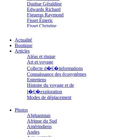
Dunbar Géraldine
Edwards Richard
Figueras Raymond
Fisset Émeric
Fisset Christine
FitzGerald Edward
Fontaine Benoît
Actualité
Foucard Marie
Boutique
Fradin Patrick
Articles
Fraisse Thomas
Aléas et risque
François Valérie
Art et voyage
Fuligni Bruno
Collecte d�€�informations
Gana Frédéric
Connaissance des écosystèmes
Garcia Antoine
Entretiens
Garde François
Histoire du voyage et de
Gaullier Tanneguy
l�€�exploration
Gauthier Yves
Gemme Pierre
Modes de déplacement
Gendre Florence
Parcours
Georis Stéphane
Parcours choisis
Photos
Gilbert Frédéric
Patrimoine
Afghanistan
Giry Julien
Petite ethnographie
Afrique du Sud
Goisque Thomas
Portraits
Amérindiens
Grange Florent
Questions de survie
Andes
Gras Cédric
Réflexions