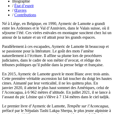
Luzzatto-Béjanin Béatrice
Biographie
Manoukian Patrick
/
État d’esprit
Marcel Patrick
/
Œuvres
Marthaler Claude
/
Contributions
Mathé Brian
Mathieu Sandra
Né à Liège, en Belgique, en 1990, Aymeric de Lamotte a grandi
Miollis Bertrand de
entre les Ardennes et le Val d’Anniviers, dans le Valais suisse, où il
Mittelette Eddie
séjourne l’été. Ces virées estivales en montagne suscitent chez lui un
Monchaud Morgan
amour de la nature et un vif attrait pour les grands espaces.
Mouginet Xavier
Moullec Christian
Parallèlement à ces escapades, Aymeric de Lamotte lit beaucoup et
Muller Victor
se passionne pour la littérature. Le goût des mots l’amène
Neyret Pierre
naturellement à l’écriture. Il affine sa plume lors de procédures
Neyroud Michel
judiciaires, dans le cadre de son métier d’avocat, et rédige des
Nicolas Philippe
tribunes politiques qu’il publie dans la presse belge et française.
Niveau Stéphane
Noacco Cristina
En 2015, Aymeric de Lamotte gravit le mont Blanc avec trois amis.
Nobili Johanna
Cette première véritable ascension lui fait toucher du doigt les hautes
Nodet Mariette
cimes. Aimanté par leur verticalité, il ne les quittera plus. En
Nodet Philippe
janvier 2020, il atteint le plus haut sommet des Amériques, celui de
Ollivier-Henry Jocelyne
l’Aconcagua, à 6 962 mètres d’altitude. En juillet 2021, il se lance à
Olmedo Éric
l’assaut du pic Lénine qui s’élève à 7 134 mètres dans le ciel tadjik.
Pacquier Thierry
Pajetnov Valentin
Le premier livre d’Aymeric de Lamotte,
Tempête sur l’Aconcagua
,
Pastureau Jean
préfacé par le Népalais Tashi Lakpa Sherpa, le plus jeune alpiniste à