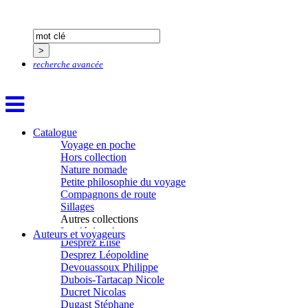
Clémenceau Adrien
Colonna d’Istria Jérôme
Conesa Gabriel
Corazza Pascal
Cotta Jean-Marc
recherche avancée
Cousergue Arnaud
Crane Adrian
Crane Richard
Croiziers de Lacvivier Aurélie
Dash Naraa
Debove Florence
Catalogue
Dectot de Christen Antoine
Voyage en poche
Dedet Christian
Hors collection
Degoul Franck
Nature nomade
Delaunay Matthieu
Petite philosophie du voyage
Deledicque Sébastien
Compagnons de route
Delloye Bernard
Sillages
Delloye Mélanie
Autres collections
Descave Nicolas
La clé des champs
Auteurs et voyageurs
Desprez Élise
Chemins d’étoiles
Desprez Léopoldine
Visions
Devouassoux Philippe
Dubois-Tartacap Nicole
Ducret Nicolas
Dugast Stéphane