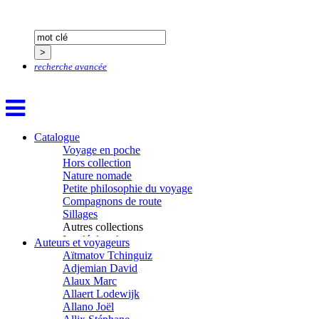
recherche avancée
Catalogue
Voyage en poche
Hors collection
Nature nomade
Petite philosophie du voyage
Compagnons de route
Sillages
Autres collections
La clé des champs
Auteurs et voyageurs
Chemins d’étoiles
Aïtmatov Tchinguiz
Visions
Adjemian David
Alaux Marc
Allaert Lodewijk
Allano Joël