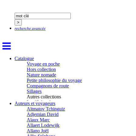
recherche avancée
Catalogue
Voyage en poche
Hors collection
Nature nomade
Petite philosophie du voyage
Compagnons de route
Sillages
Autres collections
La clé des champs
Auteurs et voyageurs
Chemins d’étoiles
Aïtmatov Tchinguiz
Visions
Adjemian David
Alaux Marc
Allaert Lodewijk
Allano Joël