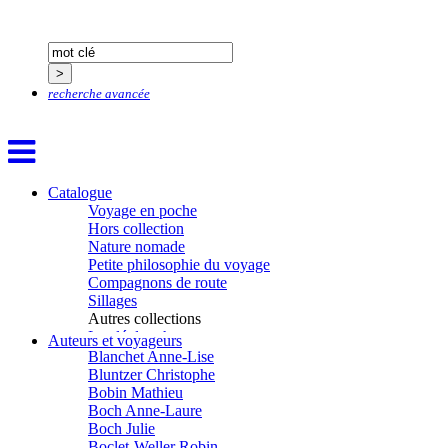
Baldit de Barral Siméon
Balen Noël
Balhi Jamel
Bardon Frédérique
Barnagaud Jean-Yves
recherche avancée
Bastide Fabien
Baudin Julie
Baujard Jacques
Bazin Sylvain
Bellanger Marc
Catalogue
Bellec Hervé
Voyage en poche
Belleville Régis
Hors collection
Benestar Géraldine
Nature nomade
Benoist Yann
Petite philosophie du voyage
Bertrand Jordane
Compagnons de route
Bertrandy Antoine
Sillages
Bezsonov Youri
Autres collections
Bideau Michel-Cosme
La clé des champs
Billard Yannick
Auteurs et voyageurs
Chemins d’étoiles
Blanchet Anne-Lise
Visions
Bluntzer Christophe
Bobin Mathieu
Boch Anne-Laure
Boch Julie
Boclet-Weller Robin