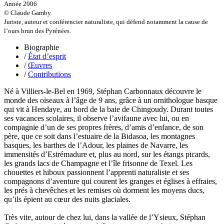
Gilbert Frédéric
Année 2006
Giry Julien
© Claude Gamby
Goisque Thomas
Juriste, auteur et conférencier naturaliste, qui défend notamment la cause de
Grange Florent
l’ours brun des Pyrénées.
Gras Cédric
Biographie
Griette Olivier
/
État d’esprit
Guéguéniat Jean-Yves
/
Œuvres
Guerrier Gérard
/
Contributions
Guillemot Agnès
Guillotel Pierre-Antoine
Né à Villiers-le-Bel en 1969, Stéphan Carbonnaux découvre le
Guyon Élizabeth
monde des oiseaux à l’âge de 9 ans, grâce à un ornithologue basque
Haegy Jean-Marie
qui vit à Hendaye, au bord de la baie de Chingoudy. Durant toutes
Hafez Kim
ses vacances scolaires, il observe l’avifaune avec lui, ou en
Halluin Bruno d’
compagnie d’un de ses propres frères, d’amis d’enfance, de son
Hardivilliers Albéric d’
père, que ce soit dans l’estuaire de la Bidasoa, les montagnes
Harvey James
basques, les barthes de l’Adour, les plaines de Navarre, les
Heimburger Mario
immensités d’Estrémadure et, plus au nord, sur les étangs picards,
Hervouët Tifenn
les grands lacs de Champagne et l’île frisonne de Texel. Les
Houdaille Christophe
chouettes et hiboux passionnent l’apprenti naturaliste et ses
Hussain Fawaz
compagnons d’aventure qui courent les granges et églises à effraies,
Hussenet Emmanuel
les prés à chevêches et les remises où dorment les moyens ducs,
Imhof Valentine
qu’ils épient au cœur des nuits glaciales.
Jacq Marie-Claire
Jallade Sébastien
Très vite, autour de chez lui, dans la vallée de l’Ysieux, Stéphan
Janichon Gérard