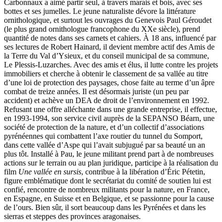
Carbonnaux a aimé partir seul, à travers marais et bois, avec ses
Kerouedan Annie
bottes et ses jumelles. Le jeune naturaliste dévore la littérature
Klein Julie
ornithologique, et surtout les ouvrages du Genevois Paul Géroudet
Klotz Lætitia
(le plus grand ornithologue francophone du XXe siècle), prend
Klvana Ilya
quantité de notes dans ses carnets et cahiers. À 18 ans, influencé par
Kotry Jérôme
ses lectures de Robert Hainard, il devient membre actif des Amis de
La Brosse Gaële de
la Terre du Val d’Ysieux, et du conseil municipal de sa commune,
Labouche Didier
Le Plessis-Luzarches. Avec des amis et élus, il lutte contre les projets
Lacarrière Jacques
immobiliers et cherche à obtenir le classement de sa vallée au titre
Lacrampe Corine
d’une loi de protection des paysages, chose faite au terme d’un âpre
Lagny Laurence
combat de treize années. Il est désormais juriste (un peu par
Laheurte Marielle
accident) et achève un DEA de droit de l’environnement en 1992.
Lamotte Aymeric de
Refusant une offre alléchante dans une grande entreprise, il effectue,
Lanni Dominique
en 1993-1994, son service civil auprès de la SEPANSO Béarn, une
Lanouguère-Bruneau Virginie
société de protection de la nature, et d’un collectif d’associations
Lantz François
pyrénéennes qui combattent l’axe routier du tunnel du Somport,
Lautier-Gaud Jean
dans cette vallée d’Aspe qui l’avait subjugué par sa beauté un an
Le Maître Anne
plus tôt. Installé à Pau, le jeune militant prend part à de nombreuses
Leblanc Léopoldine
actions sur le terrain ou au plan juridique, participe à la réalisation du
Leblay Julien
film
Une vallée en sursis
, contribue à la libération d’Éric Pétetin,
Lebrun Alain
figure emblématique dont le secrétariat du comité de soutien lui est
Lefèvre David
confié, rencontre de nombreux militants pour la nature, en France,
Lelièvre Olivier
en Espagne, en Suisse et en Belgique, et se passionne pour la cause
Lemire Olivier
de l’ours. Bien sûr, il sort beaucoup dans les Pyrénées et dans les
Lemonnier Philippe
sierras et steppes des provinces aragonaises.
Lobo Éric