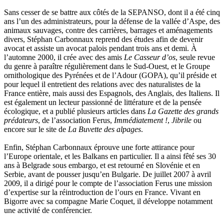
Lodoidamba Chadraabalyn
Sans cesser de se battre aux côtés de la SEPANSO, dont il a été cinq
Loireau Alexis
ans l’un des administrateurs, pour la défense de la vallée d’Aspe, des
Loquet Denis
animaux sauvages, contre des carrières, barrages et aménagements
Lutz Philippe
divers, Stéphan Carbonnaux reprend des études afin de devenir
Luzzatto-Béjanin Béatrice
avocat et assiste un avocat palois pendant trois ans et demi. À
Manoukian Patrick
l’automne 2000, il crée avec des amis
Le Casseur d’os
, seule revue
Marcel Patrick
du genre à paraître régulièrement dans le Sud-Ouest, et le Groupe
Marthaler Claude
ornithologique des Pyrénées et de l’Adour (GOPA), qu’il préside et
Mathé Brian
pour lequel il entretient des relations avec des naturalistes de la
Mathieu Sandra
France entière, mais aussi des Espagnols, des Anglais, des Italiens. Il
Miollis Bertrand de
est également un lecteur passionné de littérature et de la pensée
Mittelette Eddie
écologique, et a publié plusieurs articles dans
La Gazette des grands
Monchaud Morgan
prédateurs
, de l’association Ferus,
Immédiatement !
,
Jibrile
ou
Mouginet Xavier
encore sur le site de
La Buvette des alpages
.
Moullec Christian
Muller Victor
Enfin, Stéphan Carbonnaux éprouve une forte attirance pour
Neyret Pierre
l’Europe orientale, et les Balkans en particulier. Il a ainsi fêté ses 30
Neyroud Michel
ans à Belgrade sous embargo, et est retourné en Slovénie et en
Nicolas Philippe
Serbie, avant de pousser jusqu’en Bulgarie. De juillet 2007 à avril
Niveau Stéphane
2009, il a dirigé pour le compte de l’association Ferus une mission
Noacco Cristina
d’expertise sur la réintroduction de l’ours en France. Vivant en
Nobili Johanna
Bigorre avec sa compagne Marie Coquet, il développe notamment
Nodet Mariette
une activité de conférencier.
Nodet Philippe
Ollivier-Henry Jocelyne