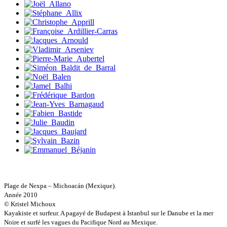
Deledicque Sébastien
Delloye Bernard
Delloye Mélanie
Descave Nicolas
Desprez Élise
Desprez Léopoldine
Devouassoux Philippe
Dubois-Tartacap Nicole
Ducret Nicolas
Dugast Stéphane
Dunbar Géraldine
Edwards Richard
Figueras Raymond
Fisset Émeric
Fisset Christine
FitzGerald Edward
Fontaine Benoît
Foucard Marie
Fradin Patrick
Fraisse Thomas
Plage de Nexpa – Michoacán (Mexique).
François Valérie
Année 2010
Fuligni Bruno
© Kristel Michoux
Gana Frédéric
Kayakiste et surfeur. A pagayé de Budapest à Istanbul sur le Danube et la mer
Garcia Antoine
Noire et surfé les vagues du Pacifique Nord au Mexique.
Garde François