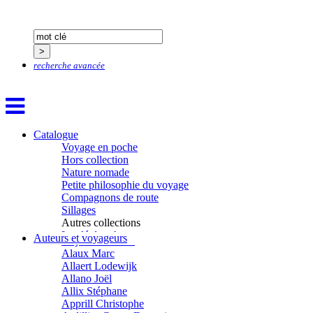
recherche avancée
Catalogue
Voyage en poche
Hors collection
Nature nomade
Petite philosophie du voyage
Compagnons de route
Sillages
Autres collections
Aïtmatov Tchinguiz
La clé des champs
Auteurs et voyageurs
Adjemian David
Chemins d’étoiles
Alaux Marc
Visions
Allaert Lodewijk
Allano Joël
Allix Stéphane
Apprill Christophe