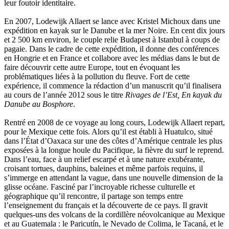
leur foutoir identitaire.
Hussenet Emmanuel
Imhof Valentine
En 2007, Lodewijk Allaert se lance avec Kristel Michoux dans une
Jacq Marie-Claire
expédition en kayak sur le Danube et la mer Noire. En cent dix jours
Jallade Sébastien
et 2 500 km environ, le couple relie Budapest à Istanbul à coups de
Janichon Gérard
pagaie. Dans le cadre de cette expédition, il donne des conférences
Kerouedan Annie
en Hongrie et en France et collabore avec les médias dans le but de
Klein Julie
faire découvrir cette autre Europe, tout en évoquant les
Klotz Lætitia
problématiques liées à la pollution du fleuve. Fort de cette
Klvana Ilya
expérience, il commence la rédaction d’un manuscrit qu’il finalisera
Kotry Jérôme
au cours de l’année 2012 sous le titre
Rivages de l’Est, En kayak du
La Brosse Gaële de
Danube au Bosphore
.
Labouche Didier
Lacarrière Jacques
Rentré en 2008 de ce voyage au long cours, Lodewijk Allaert repart,
Lacrampe Corine
pour le Mexique cette fois. Alors qu’il est établi à Huatulco, situé
Lagny Laurence
dans l’État d’Oaxaca sur une des côtes d’Amérique centrale les plus
Laheurte Marielle
exposées à la longue houle du Pacifique, la fièvre du surf le reprend.
Lamotte Aymeric de
Dans l’eau, face à un relief escarpé et à une nature exubérante,
Lanni Dominique
croisant tortues, dauphins, baleines et même parfois requins, il
Lanouguère-Bruneau Virginie
s’immerge en attendant la vague, dans une nouvelle dimension de la
Lantz François
glisse océane. Fasciné par l’incroyable richesse culturelle et
Lautier-Gaud Jean
géographique qu’il rencontre, il partage son temps entre
Le Maître Anne
l’enseignement du français et la découverte de ce pays. Il gravit
Leblanc Léopoldine
quelques-uns des volcans de la cordillère néovolcanique au Mexique
Leblay Julien
et au Guatemala : le Paricutín, le Nevado de Colima, le Tacaná, et le
Lebrun Alain