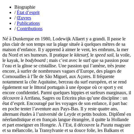
Gaullier Tanneguy
Biographie
Gauthier Yves
/
État d’esprit
Gemme Pierre
/
Œuvres
Gendre Florence
/
Publications
Georis Stéphane
/
Contributions
Gilbert Frédéric
Giry Julien
Né à Dunkerque en 1980, Lodewijk Allaert y a grandi. Il passe le
Goisque Thomas
plus clair de son temps sur la plage située à quelques mètres de sa
Grange Florent
maison d’enfance. Il y apprend à aimer le vent, les embruns, la mer
Gras Cédric
du Nord et ses humeurs. Il pratique le
kitesurf
, le
speed sail
, la voile,
Griette Olivier
le kayak, le
bodyboard
; mais c’est avec le surf que sa passion pour
Guéguéniat Jean-Yves
l’eau et la glisse se cristallise. Une passion qui l’amène, très jeune
Guerrier Gérard
encore, à surfer de nombreuses vagues d’Europe, des plages de
Guillemot Agnès
Cornouailles à l’île de São Miguel, aux Açores. Il fréquente
Guillotel Pierre-Antoine
notamment la côte Aquitaine, berceau du surf européen, et se rend
Guyon Élizabeth
également sur le littoral portugais à une époque où ce sport y est
Haegy Jean-Marie
encore confidentiel. Parmi quelques hippies et surfeurs marginaux, il
Hafez Kim
découvre à Arrifana, Sagres ou Ericeira plus qu’une discipline : un
Halluin Bruno d’
état d’esprit. Encouragé par les voyages de son enfance, il part bac
Hardivilliers Albéric d’
en poche tenter l’aventure aux Pays-Bas. Il y reste quatre ans,
Harvey James
alternant études à l’université de Leyde et petits boulots. Diplômé en
Heimburger Mario
néerlandistique et en français langue étrangère, il quitte la Hollande
Hervouët Tifenn
et part enseigner en Hongrie. À l’Est, il découvre la
Puszta
magyare
Houdaille Christophe
et sa mélancolie, la Transylvanie et sa douce folie, les Balkans et
Hussain Fawaz