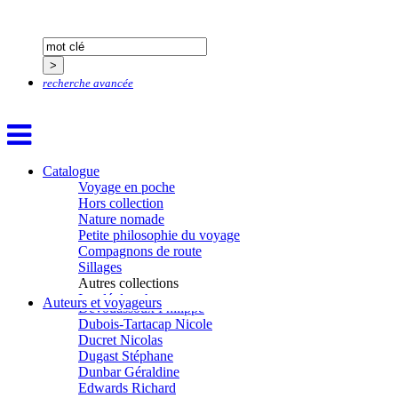
Conesa Gabriel
Corazza Pascal
Cotta Jean-Marc
Cousergue Arnaud
Crane Adrian
recherche avancée
Crane Richard
Croiziers de Lacvivier Aurélie
Dash Naraa
Debove Florence
Dectot de Christen Antoine
Dedet Christian
Catalogue
Degoul Franck
Voyage en poche
Delaunay Matthieu
Hors collection
Deledicque Sébastien
Nature nomade
Delloye Bernard
Petite philosophie du voyage
Delloye Mélanie
Compagnons de route
Descave Nicolas
Sillages
Desprez Élise
Autres collections
Desprez Léopoldine
La clé des champs
Auteurs et voyageurs
Devouassoux Philippe
Chemins d’étoiles
Dubois-Tartacap Nicole
Visions
Ducret Nicolas
Dugast Stéphane
Dunbar Géraldine
Edwards Richard