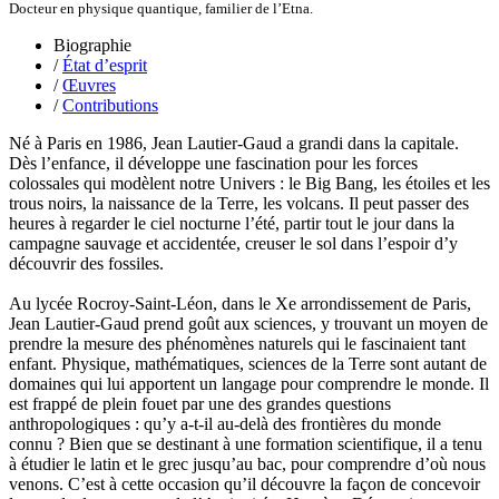
Docteur en physique quantique, familier de l’Etna.
Marthaler Claude
Mathé Brian
Biographie
Mathieu Sandra
/
État d’esprit
Miollis Bertrand de
/
Œuvres
Mittelette Eddie
/
Contributions
Monchaud Morgan
Mouginet Xavier
Né à Paris en 1986, Jean Lautier-Gaud a grandi dans la capitale.
Moullec Christian
Dès l’enfance, il développe une fascination pour les forces
Muller Victor
colossales qui modèlent notre Univers : le Big Bang, les étoiles et les
Neyret Pierre
trous noirs, la naissance de la Terre, les volcans. Il peut passer des
Neyroud Michel
heures à regarder le ciel nocturne l’été, partir tout le jour dans la
Nicolas Philippe
campagne sauvage et accidentée, creuser le sol dans l’espoir d’y
Niveau Stéphane
découvrir des fossiles.
Noacco Cristina
Nobili Johanna
Au lycée Rocroy-Saint-Léon, dans le Xe arrondissement de Paris,
Nodet Mariette
Jean Lautier-Gaud prend goût aux sciences, y trouvant un moyen de
Nodet Philippe
prendre la mesure des phénomènes naturels qui le fascinaient tant
Ollivier-Henry Jocelyne
enfant. Physique, mathématiques, sciences de la Terre sont autant de
Olmedo Éric
domaines qui lui apportent un langage pour comprendre le monde. Il
Pacquier Thierry
est frappé de plein fouet par une des grandes questions
Pajetnov Valentin
anthropologiques : qu’y a-t-il au-delà des frontières du monde
Pastureau Jean
connu ? Bien que se destinant à une formation scientifique, il a tenu
Pavie Auguste
à étudier le latin et le grec jusqu’au bac, pour comprendre d’où nous
Pelcat Armelle
venons. C’est à cette occasion qu’il découvre la façon de concevoir
Peltier Julien