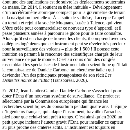
dont une des applications est de suivre les déplacements souterrains
Sauquet Michel
de masse. En 2014, il soutient sa thèse intitulée « Développement
Sauve Philippe
d’un accéléromètre atomique compact pour la gravimétrie de terrain
Shipton Eric
et la navigation inertielle ». À la suite de sa thèse, il accepte l’appel
Sibony Julie
du terrain et rejoint la société Muquans, basée à Talence, qui vient
Sokpakbaïev Berdibek
d’être créée pour commercialiser ce nouveau type d’appareil, et il
Soleilhavoup François
passe plusieurs années à parcourir le globe pour le faire connaître.
Squillace Sophie
Alors qu’il est en charge de trouver les clients, il comprend avec ses
Stuck Hudson
collègues ingénieurs que cet instrument peut se révéler très précieux
Sylvestre Françoise
pour la surveillance des volcans – plus de 1 500 ! Il pousse cette
Tardieu Marc
intuition en partant à la rencontre des scientifiques chargés de leur
Terrisse Marc
surveillance de par le monde. C’est au cours d’un des congrès
Tesson Sylvain
rassemblant les spécialistes de l’instrumentation scientifique qu’il fait
Thevenet Jacqueline
la connaissance de Daniele Carbone, un chercheur italien qui
Touboul Marion
deviendra l’un des principaux protagonistes de son récit
Les
Toumanov Vadim
Dentelles noires de l’Etna
(Transboréal, 2026).
Trouplin Boris
Troussier Virginie
En 2017, Jean Lautier-Gaud et Daniele Carbone s’associent pour
Tuilier Romain
doter l’Etna d’un nouveau système de surveillance. Ce projet est
Tulane Fabrice
sélectionné par la Commission européenne qui finance les
Tzapoff Antoine
recherches scientifiques du consortium pendant quatre ans. L’équipe
Ujfalvy-Bourdon Marie de
d’ingénieurs français, qui adapte l’instrument, travaille d’arrache-
Urbain Jean-Didier
pied pour que celui-ci soit prêt à temps. C’est ainsi qu’en 2020 un
Valéry Philippe
petit groupe incluant l’auteur gravit l’Etna pour installer ce capteur
Valentin Jean-Pierre
au plus proche des cratères actifs. L’instrument est toujours en