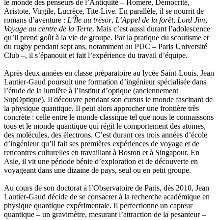
le monde des penseurs de l’Antiquité – Homère, Démocrite,
Pinchon Emmanuel
Aristote, Virgile, Lucrèce, Tite-Live. En parallèle, il se nourrit de
Pitiot Michaël
romans d’aventure :
L’Île au trésor
,
L’Appel de la forêt
,
Lord Jim
,
Pitras Olivier
Voyage au centre de la Terre
. Mais c’est aussi durant l’adolescence
Plane Alice
qu’il prend goût à la vie de groupe. Par la pratique du scoutisme et
Poncet Sally
du rugby pendant sept ans, notamment au PUC – Paris Université
Poncins Gontran de
Club –, il s’épanouit et fait l’expérience du travail d’équipe.
Poulle Marie-Lazarine
Poussin Alexandre
Après deux années en classe préparatoire au lycée Saint-Louis, Jean
Prjevalski Nikolaï
Lautier-Gaud poursuit une formation d’ingénieur spécialisée dans
Quierzy Pauline
l’étude de la lumière à l’Institut d’optique (anciennement
Raffard Matthieu
SupOptique). Il découvre pendant son cursus le monde fascinant de
Rasse Rémy
la physique quantique. Il peut alors approcher une frontière très
Ravel Patrice de
concrète : celle entre le monde classique tel que nous le connaissons
Revel Luc de
tous et le monde quantique qui régit le comportement des atomes,
Ripart Jacqueline
des molécules, des électrons. C’est durant ces trois années d’école
Rizzato Tullio
d’ingénieur qu’il fait ses premières expériences de voyage et de
Rochez Carine
rencontres culturelles en travaillant à Boston et à Singapour. En
Rondón Analía
Asie, il vit une période bénie d’exploration et de découverte en
Roperch Aurélie
voyageant dans une dizaine de pays, seul ou en petit groupe.
Roux Baptiste
Sablé Erik
Au cours de son doctorat à l’Observatoire de Paris, dès 2010, Jean
Saint-Loup
Lautier-Gaud décide de se consacrer à la recherche académique en
Salon Olivier
physique quantique expérimentale. Il perfectionne un capteur
Sapin-Defour Cédric
quantique – un gravimètre, mesurant l’attraction de la pesanteur –
Sattler Alexandre