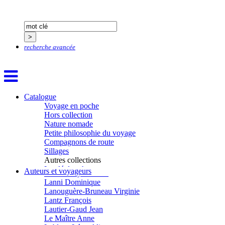
Hervouët Tifenn
Houdaille Christophe
Hussain Fawaz
Hussenet Emmanuel
Imhof Valentine
Jacq Marie-Claire
recherche avancée
Jallade Sébastien
Janichon Gérard
Kerouedan Annie
Klein Julie
Klotz Lætitia
Catalogue
Klvana Ilya
Voyage en poche
Kotry Jérôme
Hors collection
La Brosse Gaële de
Nature nomade
Labouche Didier
Petite philosophie du voyage
Lacarrière Jacques
Compagnons de route
Lacrampe Corine
Sillages
Lagny Laurence
Autres collections
Laheurte Marielle
La clé des champs
Auteurs et voyageurs
Lamotte Aymeric de
Chemins d’étoiles
Lanni Dominique
Visions
Lanouguère-Bruneau Virginie
Lantz François
Lautier-Gaud Jean
Le Maître Anne