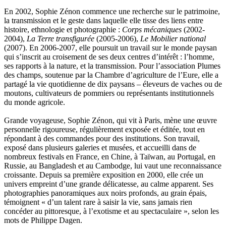
Yger Yves
En 2002, Sophie Zénon commence une recherche sur le patrimoine,
Zénon Sophie
la transmission et le geste dans laquelle elle tisse des liens entre
histoire, ethnologie et photographie :
Corps mécaniques
(2002-
2004),
La Terre transfigurée
(2005-2006),
Le Mobilier national
(2007). En 2006-2007, elle poursuit un travail sur le monde paysan
qui s’inscrit au croisement de ses deux centres d’intérêt : l’homme,
ses rapports à la nature, et la transmission. Pour l’association Plumes
des champs, soutenue par la Chambre d’agriculture de l’Eure, elle a
partagé la vie quotidienne de dix paysans – éleveurs de vaches ou de
moutons, cultivateurs de pommiers ou représentants institutionnels
du monde agricole.
Grande voyageuse, Sophie Zénon, qui vit à Paris, mène une œuvre
personnelle rigoureuse, régulièrement exposée et éditée, tout en
répondant à des commandes pour des institutions. Son travail,
exposé dans plusieurs galeries et musées, et accueilli dans de
nombreux festivals en France, en Chine, à Taïwan, au Portugal, en
Russie, au Bangladesh et au Cambodge, lui vaut une reconnaissance
croissante. Depuis sa première exposition en 2000, elle crée un
univers empreint d’une grande délicatesse, au calme apparent. Ses
photographies panoramiques aux noirs profonds, au grain épais,
témoignent « d’un talent rare à saisir la vie, sans jamais rien
concéder au pittoresque, à l’exotisme et au spectaculaire », selon les
mots de Philippe Dagen.