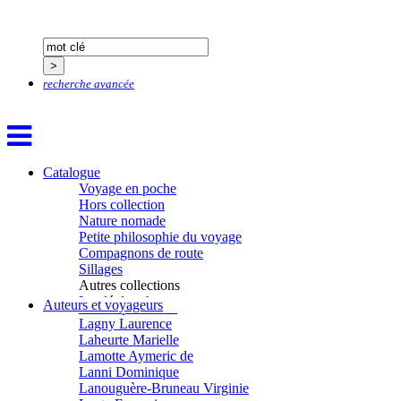
Hardivilliers Albéric d’
Harvey James
Heimburger Mario
Hervouët Tifenn
Houdaille Christophe
Hussain Fawaz
recherche avancée
Hussenet Emmanuel
Imhof Valentine
Jacq Marie-Claire
Jallade Sébastien
Janichon Gérard
Catalogue
Kerouedan Annie
Voyage en poche
Klein Julie
Hors collection
Klotz Lætitia
Nature nomade
Klvana Ilya
Petite philosophie du voyage
Kotry Jérôme
Compagnons de route
La Brosse Gaële de
Sillages
Labouche Didier
Autres collections
Lacarrière Jacques
La clé des champs
Auteurs et voyageurs
Lacrampe Corine
Chemins d’étoiles
Lagny Laurence
Visions
Laheurte Marielle
Lamotte Aymeric de
Lanni Dominique
Lanouguère-Bruneau Virginie