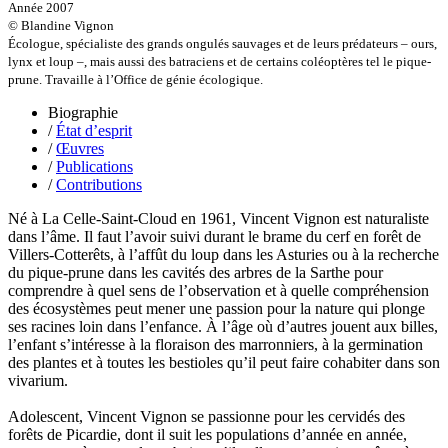
Année 2007
Stuck Hudson
© Blandine Vignon
Sylvestre Françoise
Écologue, spécialiste des grands ongulés sauvages et de leurs prédateurs – ours,
Tardieu Marc
lynx et loup –, mais aussi des batraciens et de certains coléoptères tel le pique-
Terrisse Marc
prune. Travaille à l’Office de génie écologique.
Tesson Sylvain
Thevenet Jacqueline
Biographie
Touboul Marion
/
État d’esprit
Toumanov Vadim
/
Œuvres
Trouplin Boris
/
Publications
Troussier Virginie
/
Contributions
Tuilier Romain
Tulane Fabrice
Né à La Celle-Saint-Cloud en 1961, Vincent Vignon est naturaliste
Tzapoff Antoine
dans l’âme. Il faut l’avoir suivi durant le brame du cerf en forêt de
Ujfalvy-Bourdon Marie de
Villers-Cotterêts, à l’affût du loup dans les Asturies ou à la recherche
Urbain Jean-Didier
du pique-prune dans les cavités des arbres de la Sarthe pour
Valéry Philippe
comprendre à quel sens de l’observation et à quelle compréhension
Valentin Jean-Pierre
des écosystèmes peut mener une passion pour la nature qui plonge
Valverde Benjamin
ses racines loin dans l’enfance. À l’âge où d’autres jouent aux billes,
Vayron Isabelle
l’enfant s’intéresse à la floraison des marronniers, à la germination
Vayron Xavier
des plantes et à toutes les bestioles qu’il peut faire cohabiter dans son
Vera Siphay
vivarium.
Victor Daphné
Victor Paul-Émile
Adolescent, Vincent Vignon se passionne pour les cervidés des
Victor Stéphane
forêts de Picardie, dont il suit les populations d’année en année,
Vignon Vincent