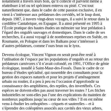
notamment à travers leurs bois, qu’il collecte et parvient même à
Villemagne François-Xavier de
réattribuer à tel ou tel spécimen entrevu ou pisté. C’est tout
Weill-Parot Nicolas
naturellement que, dans le cadre de cette passion exclusive, il en
Weis Robert
vient à s’intéresser aux prédateurs des cervidés, tel le loup dont,
Yger Yves
depuis 1987, à travers vingt-deux voyages, il a suivi le retour dans la
Zénon Sophie
cordillère Cantabrique, en Espagne. Il a ainsi présenté en 1995 à
l’École pratique des hautes études un mémoire sur leur prédation à
l’égard des ongulés sauvages et domestiques. Dans le cadre de ses
recherches, il a aussi voyagé à de nombreuses reprises en Suède, en
Roumanie, en Pologne et dans les Balkans pour s’intéresser à
d’autres prédateurs, comme l’ours brun ou le lynx.
Devenu écologue, Vincent Vignon en serait peut-être resté à
l’utilisation de l’espace par les populations d’ongulés et au retour des
prédateurs carnivores s’il n’avait cofondé, en 1991, l’Office de génie
écologique, installé à Saint-Maur-des-Fossés. Dans le cadre de ce
bureau d’études spécialisé, qui rassemble des consultants pour la
gestion des espaces naturels et pour les projets d’aménagement
urbain ou routier, il a peu à peu eu l’occasion d’approfondir sa
connaissance des amphibiens, des reptiles, des invertébrés. Ces
espèces ne doivent-elles pas aussi traverser les routes ? Les friches
industrielles ne sont-elles pas l’une des explications du maintien de
nombreux papillons jusqu’au cœur de nos villes ? Il en est même
venu à étudier les orthoptères – criquets et sauterelles – et à
s’éprendre des coléoptères associés aux cavités des vieux arbres,