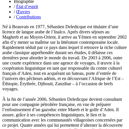
Biographie
Heimburger Mario
/
État d’esprit
Hervouët Tifenn
/
Œuvres
Houdaille Christophe
/
Contributions
Hussain Fawaz
Hussenet Emmanuel
Né à Beauvais en 1977, Sébastien Deledicque est titulaire d’une
Imhof Valentine
licence de langue arabe de l’Inalco. Après divers séjours au
Jacq Marie-Claire
Maghreb et au Moyen-Orient, il arrive au Yémen en septembre 2002
Jallade Sébastien
afin d’y mener sa maîtrise sur la littérature contemporaine locale.
Janichon Gérard
Rapidement séduit par ce pays dans lequel il retrouve la riche culture
Kerouedan Annie
arabe classique appréhendée durant ses études, il délaisse ces
Klein Julie
dernières pour aborder le monde du travail. De 2003 à 2006, outre
Klotz Lætitia
une courte expérience dans une agence de voyages, il œuvre à la
Klvana Ilya
coopération linguistique en tant que responsable du centre culturel
Kotry Jérôme
français d’Aden, tout en acquérant un bateau, porte d’entrée de
La Brosse Gaële de
l’univers des pêcheurs adénis, et en découvrant l’Afrique de l’Est –
Labouche Didier
Éthiopie, Érythrée, Djibouti, Zanzibar – à l’occasion de brefs
Lacarrière Jacques
voyages.
Lacrampe Corine
Lagny Laurence
À la fin de l’année 2006, Sébastien Deledicque devient consultant
Laheurte Marielle
pour une compagnie pétrolière française, en vue de préparer
Lamotte Aymeric de
l’enfouissement d’un gazoduc entre Mareb et le golfe d’Aden. Il
Lanni Dominique
assure, grâce à ses compétences linguistiques, le lien et la
Lanouguère-Bruneau Virginie
communication avec les communautés villageoises concernées par
Lantz François
ce projet. Quatre années qui lui permettent d’alterner la découverte
Lautier-Gaud Jean