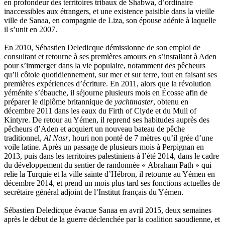
en profondeur des territoires tribaux de Shabwa, d’ordinaire
Le Maître Anne
inaccessibles aux étrangers, et une existence paisible dans la vieille
Leblanc Léopoldine
ville de Sanaa, en compagnie de Liza, son épouse adénie à laquelle
Leblay Julien
il s’unit en 2007.
Lebrun Alain
Lefèvre David
En 2010, Sébastien Deledicque démissionne de son emploi de
Lelièvre Olivier
consultant et retourne à ses premières amours en s’installant à Aden
Lemire Olivier
pour s’immerger dans la vie populaire, notamment des pêcheurs
Lemonnier Philippe
qu’il côtoie quotidiennement, sur mer et sur terre, tout en faisant ses
Lobo Éric
premières expériences d’écriture. En 2011, alors que la révolution
Lodoidamba Chadraabalyn
yéménite s’ébauche, il séjourne plusieurs mois en Écosse afin de
Loireau Alexis
préparer le diplôme britannique de
yachtmaster
, obtenu en
Loquet Denis
décembre 2011 dans les eaux du Firth of Clyde et du Mull of
Lutz Philippe
Kintyre. De retour au Yémen, il reprend ses habitudes auprès des
Luzzatto-Béjanin Béatrice
pêcheurs d’Aden et acquiert un nouveau bateau de pêche
Manoukian Patrick
traditionnel,
Al Nasr
, houri non ponté de 7 mètres qu’il grée d’une
Marcel Patrick
voile latine. Après un passage de plusieurs mois à Perpignan en
Marthaler Claude
2013, puis dans les territoires palestiniens à l’été 2014, dans le cadre
Mathé Brian
du développement du sentier de randonnée « Abraham Path » qui
Mathieu Sandra
relie la Turquie et la ville sainte d’Hébron, il retourne au Yémen en
Miollis Bertrand de
décembre 2014, et prend un mois plus tard ses fonctions actuelles de
Mittelette Eddie
secrétaire général adjoint de l’Institut français du Yémen.
Monchaud Morgan
Mouginet Xavier
Sébastien Deledicque évacue Sanaa en avril 2015, deux semaines
Moullec Christian
après le début de la guerre déclenchée par la coalition saoudienne, et
Muller Victor