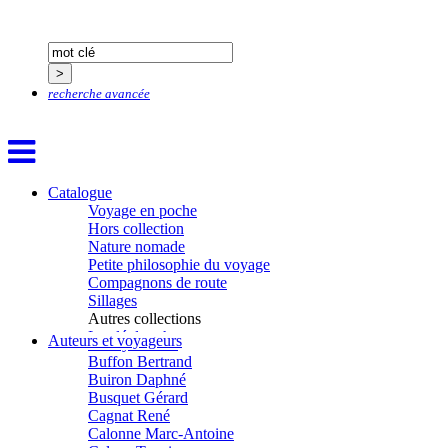
Bertrandy Antoine
Bezsonov Youri
Bideau Michel-Cosme
Billard Yannick
Blanchet Anne-Lise
Bluntzer Christophe
recherche avancée
Bobin Mathieu
Boch Anne-Laure
Boch Julie
Boclet-Weller Robin
Boillot Henri
Catalogue
Bonnem Éric
Voyage en poche
Boudart Jean-Louis
Hors collection
Bougault Laurence
Nature nomade
Boulnois Lucette
Petite philosophie du voyage
Bourgault Pierrick
Compagnons de route
Brès Justine
Sillages
Brès Romain
Autres collections
Brossier Éric
La clé des champs
Auteurs et voyageurs
Buchy Franck
Chemins d’étoiles
Buffon Bertrand
Visions
Buiron Daphné
Busquet Gérard
Cagnat René
Calonne Marc-Antoine