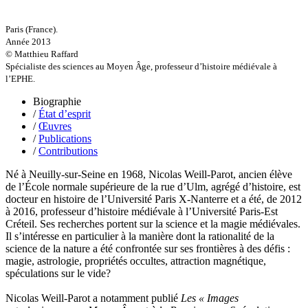
Sylvestre Françoise
Tardieu Marc
Terrisse Marc
Paris (France).
Tesson Sylvain
Année 2013
Thevenet Jacqueline
© Matthieu Raffard
Touboul Marion
Spécialiste des sciences au Moyen Âge, professeur d’histoire médiévale à
Toumanov Vadim
l’EPHE.
Trouplin Boris
Biographie
Troussier Virginie
/
État d’esprit
Tuilier Romain
/
Œuvres
Tulane Fabrice
/
Publications
Tzapoff Antoine
/
Contributions
Ujfalvy-Bourdon Marie de
Urbain Jean-Didier
Né à Neuilly-sur-Seine en 1968, Nicolas Weill-Parot, ancien élève
Valéry Philippe
de l’École normale supérieure de la rue d’Ulm, agrégé d’histoire, est
Valentin Jean-Pierre
docteur en histoire de l’Université Paris X-Nanterre et a été, de 2012
Valverde Benjamin
à 2016, professeur d’histoire médiévale à l’Université Paris-Est
Vayron Isabelle
Créteil. Ses recherches portent sur la science et la magie médiévales.
Vayron Xavier
Il s’intéresse en particulier à la manière dont la rationalité de la
Vera Siphay
science de la nature a été confrontée sur ses frontières à des défis :
Victor Daphné
magie, astrologie, propriétés occultes, attraction magnétique,
Victor Paul-Émile
spéculations sur le vide?
Victor Stéphane
Vignon Vincent
Nicolas Weill-Parot a notamment publié
Les « Images
Villemagne François-Xavier de