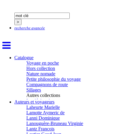
Heimburger Mario
Hervouët Tifenn
Houdaille Christophe
Hussain Fawaz
Hussenet Emmanuel
recherche avancée
Imhof Valentine
Jacq Marie-Claire
Jallade Sébastien
Janichon Gérard
Kerouedan Annie
Catalogue
Klein Julie
Voyage en poche
Klotz Lætitia
Hors collection
Klvana Ilya
Nature nomade
Kotry Jérôme
Petite philosophie du voyage
La Brosse Gaële de
Compagnons de route
Labouche Didier
Sillages
Lacarrière Jacques
Autres collections
Lacrampe Corine
La clé des champs
Auteurs et voyageurs
Lagny Laurence
Chemins d’étoiles
Laheurte Marielle
Visions
Lamotte Aymeric de
Lanni Dominique
Lanouguère-Bruneau Virginie
Lantz François