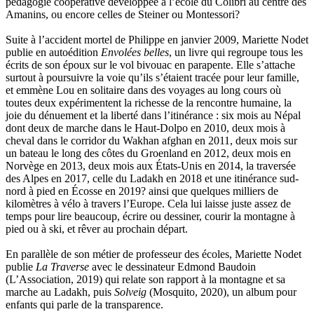
pédagogie coopérative développée à l’école du Colibri au centre des
Tulane Fabrice
Amanins, ou encore celles de Steiner ou Montessori?
Tzapoff Antoine
Ujfalvy-Bourdon Marie de
Suite à l’accident mortel de Philippe en janvier 2009, Mariette Nodet
Urbain Jean-Didier
publie en autoédition
Envolées belles
, un livre qui regroupe tous les
Valéry Philippe
écrits de son époux sur le vol bivouac en parapente. Elle s’attache
Valentin Jean-Pierre
surtout à poursuivre la voie qu’ils s’étaient tracée pour leur famille,
Valverde Benjamin
et emmène Lou en solitaire dans des voyages au long cours où
Vayron Isabelle
toutes deux expérimentent la richesse de la rencontre humaine, la
Vayron Xavier
joie du dénuement et la liberté dans l’itinérance : six mois au Népal
Vera Siphay
dont deux de marche dans le Haut-Dolpo en 2010, deux mois à
Victor Daphné
cheval dans le corridor du Wakhan afghan en 2011, deux mois sur
Victor Paul-Émile
un bateau le long des côtes du Groenland en 2012, deux mois en
Victor Stéphane
Norvège en 2013, deux mois aux États-Unis en 2014, la traversée
Vignon Vincent
des Alpes en 2017, celle du Ladakh en 2018 et une itinérance sud-
Villemagne François-Xavier de
nord à pied en Écosse en 2019? ainsi que quelques milliers de
Weill-Parot Nicolas
kilomètres à vélo à travers l’Europe. Cela lui laisse juste assez de
Weis Robert
temps pour lire beaucoup, écrire ou dessiner, courir la montagne à
Yger Yves
pied ou à ski, et rêver au prochain départ.
Zénon Sophie
En parallèle de son métier de professeur des écoles, Mariette Nodet
publie
La Traverse
avec le dessinateur Edmond Baudoin
(L’Association, 2019) qui relate son rapport à la montagne et sa
marche au Ladakh, puis
Solveig
(Mosquito, 2020), un album pour
enfants qui parle de la transparence.