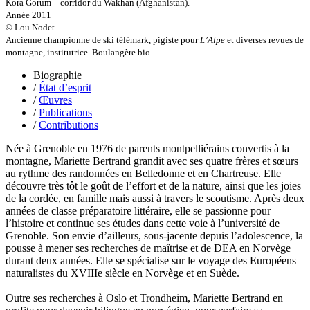
Olmedo Éric
Kora Gorum – corridor du Wakhan (Afghanistan).
Pacquier Thierry
Année 2011
Pajetnov Valentin
© Lou Nodet
Pastureau Jean
Ancienne championne de ski télémark, pigiste pour
L’Alpe
et diverses revues de
Pavie Auguste
montagne, institutrice. Boulangère bio.
Pelcat Armelle
Biographie
Peltier Julien
/
État d’esprit
Pinchon Emmanuel
/
Œuvres
Pitiot Michaël
/
Publications
Pitras Olivier
/
Contributions
Plane Alice
Poncet Sally
Née à Grenoble en 1976 de parents montpelliérains convertis à la
Poncins Gontran de
montagne, Mariette Bertrand grandit avec ses quatre frères et sœurs
Poulle Marie-Lazarine
au rythme des randonnées en Belledonne et en Chartreuse. Elle
Poussin Alexandre
découvre très tôt le goût de l’effort et de la nature, ainsi que les joies
Prjevalski Nikolaï
de la cordée, en famille mais aussi à travers le scoutisme. Après deux
Quierzy Pauline
années de classe préparatoire littéraire, elle se passionne pour
Raffard Matthieu
l’histoire et continue ses études dans cette voie à l’université de
Rasse Rémy
Grenoble. Son envie d’ailleurs, sous-jacente depuis l’adolescence, la
Ravel Patrice de
pousse à mener ses recherches de maîtrise et de DEA en Norvège
Revel Luc de
durant deux années. Elle se spécialise sur le voyage des Européens
Ripart Jacqueline
naturalistes du XVIIIe siècle en Norvège et en Suède.
Rizzato Tullio
Rochez Carine
Outre ses recherches à Oslo et Trondheim, Mariette Bertrand en
Rondón Analía