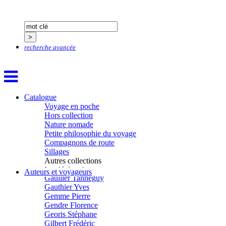
Devouassoux Philippe
Dubois-Tartacap Nicole
Ducret Nicolas
Dugast Stéphane
Dunbar Géraldine
recherche avancée
Edwards Richard
Figueras Raymond
Fisset Émeric
Fisset Christine
FitzGerald Edward
Fontaine Benoît
Catalogue
Foucard Marie
Voyage en poche
Fradin Patrick
Hors collection
Fraisse Thomas
Nature nomade
François Valérie
Petite philosophie du voyage
Fuligni Bruno
Compagnons de route
Gana Frédéric
Sillages
Garcia Antoine
Autres collections
Garde François
La clé des champs
Auteurs et voyageurs
Gaullier Tanneguy
Chemins d’étoiles
Gauthier Yves
Visions
Gemme Pierre
Gendre Florence
Georis Stéphane
Gilbert Frédéric