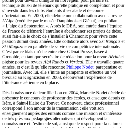
profite pour devenir bilingue en norvégien, pour parfaire sa
Roperch Aurélie
technique du ski de télémark qu’elle pratique en compétition et pour
Roux Baptiste
s’investir dans les clubs étudiants d’escalade et de course
Sablé Erik
d’orientation. En 2000, elle débute une collaboration avec la revue
Saint-Loup
L’Alpe
(coéditée par le musée Dauphinois et Glénat), en publiant
Salon Olivier
« L’alpe du Septentrion ». Après le DEA, son entrée dans l’équipe
Sapin-Defour Cédric
de France de télémark l’entraîne à abandonner ses projets de thèse,
Sattler Alexandre
aussi fait-elle le choix de s’installer à Chamonix pour vivre cette
Sauquet Michel
passion durant deux années. Elle collabore alors avec
Ski français
et
Sauve Philippe
Ski Magazine
en parallèle de sa vie de compétitrice internationale.
Shipton Eric
C’est par ce biais qu’elle entre chez Glénat Presse, basée à
Sibony Julie
Grenoble, en tant que secrétaire de rédaction pour la revue
Aérial
et
Sokpakbaïev Berdibek
pigiste pour les revues
Alpi Rando
et
Vertical
. Elle y travaille quatre
Soleilhavoup François
années, et c’est là qu’elle rencontre
Philippe Nodet
, parapentiste et
Squillace Sophie
journaliste. Avec lui, elle s’initie au parapente et effectue un vol
Stuck Hudson
bivouac au Kirghizistan en 2003, découvrant l’expérience de
Sylvestre Françoise
l’itinérance aérienne en biplace.
Tardieu Marc
Terrisse Marc
Dès la naissance de leur fille Lou en 2004, Mariette Nodet décide de
Tesson Sylvain
présenter le concours de professeur des écoles, et enseigne depuis en
Thevenet Jacqueline
Isère, à Saint-Hilaire du Touvet. Ce nouveau choix professionnel
Touboul Marion
correspond à son amour de la transmission ; elle voit son
Toumanov Vadim
enseignement auprès des enfants comme une mission et s’intéresse
Trouplin Boris
de très près aux pédagogies alternatives qui développent la
Troussier Virginie
connaissance et l’estime de soi, ainsi que le respect pour la nature :
Tuilier Romain