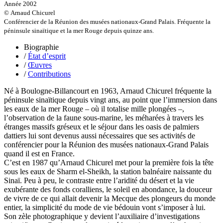
Année 2002
Guerrier Gérard
© Arnaud Chicurel
Guillemot Agnès
Conférencier de la Réunion des musées nationaux-Grand Palais. Fréquente la
Guillotel Pierre-Antoine
péninsule sinaïtique et la mer Rouge depuis quinze ans.
Guyon Élizabeth
Haegy Jean-Marie
Biographie
Hafez Kim
/
État d’esprit
Halluin Bruno d’
/
Œuvres
Hardivilliers Albéric d’
/
Contributions
Harvey James
Heimburger Mario
Né à Boulogne-Billancourt en 1963, Arnaud Chicurel fréquente la
Hervouët Tifenn
péninsule sinaïtique depuis vingt ans, au point que l’immersion dans
Houdaille Christophe
les eaux de la mer Rouge – où il totalise mille plongées –,
Hussain Fawaz
l’observation de la faune sous-marine, les méharées à travers les
Hussenet Emmanuel
étranges massifs gréseux et le séjour dans les oasis de palmiers
Imhof Valentine
dattiers lui sont devenus aussi nécessaires que ses activités de
Jacq Marie-Claire
conférencier pour la Réunion des musées nationaux-Grand Palais
Jallade Sébastien
quand il est en France.
Janichon Gérard
C’est en 1987 qu’Arnaud Chicurel met pour la première fois la tête
Kerouedan Annie
sous les eaux de Sharm el-Sheikh, la station balnéaire naissante du
Klein Julie
Sinaï. Peu à peu, le contraste entre l’aridité du désert et la vie
Klotz Lætitia
exubérante des fonds coralliens, le soleil en abondance, la douceur
Klvana Ilya
de vivre de ce qui allait devenir la Mecque des plongeurs du monde
Kotry Jérôme
entier, la simplicité du mode de vie bédouin vont s’imposer à lui.
La Brosse Gaële de
Son zèle photographique y devient l’auxiliaire d’investigations
Labouche Didier