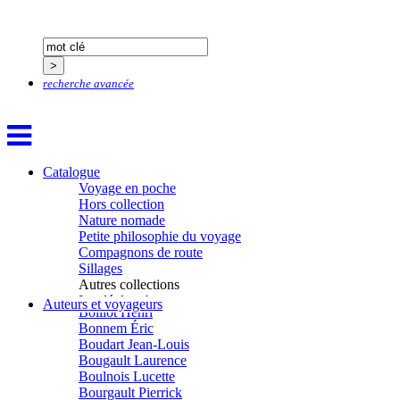
Baudin Julie
Baujard Jacques
Bazin Sylvain
Bellanger Marc
Bellec Hervé
recherche avancée
Belleville Régis
Benestar Géraldine
Benoist Yann
Bertrand Jordane
Bertrandy Antoine
Bezsonov Youri
Catalogue
Bideau Michel-Cosme
Voyage en poche
Billard Yannick
Hors collection
Blanchet Anne-Lise
Nature nomade
Bluntzer Christophe
Petite philosophie du voyage
Bobin Mathieu
Compagnons de route
Boch Anne-Laure
Sillages
Boch Julie
Autres collections
Boclet-Weller Robin
La clé des champs
Auteurs et voyageurs
Boillot Henri
Chemins d’étoiles
Bonnem Éric
Visions
Boudart Jean-Louis
Bougault Laurence
Boulnois Lucette
Bourgault Pierrick