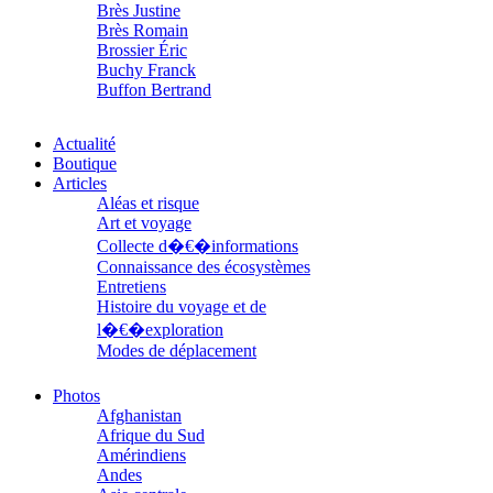
Brès Justine
Brès Romain
Brossier Éric
Buchy Franck
Buffon Bertrand
Buiron Daphné
Busquet Gérard
Actualité
Cagnat René
Boutique
Calonne Marc-Antoine
Articles
Calvez Tangi
Aléas et risque
Cann Typhaine
Art et voyage
Carbonnaux Stéphan
Collecte d�€�informations
Caritey Rémi
Connaissance des écosystèmes
Carrau Noak
Entretiens
Caufriez Anne
Histoire du voyage et de
Chérel Guillaume
Chambost Germain
l�€�exploration
Chapuis Éric
Modes de déplacement
Chapuis Amandine
Parcours
Chastel Marie
Parcours choisis
Photos
Chaud Marianne
Patrimoine
Afghanistan
Chenot Philippe
Petite ethnographie
Afrique du Sud
Chicurel Arnaud
Portraits
Amérindiens
Clémenceau Adrien
Questions de survie
Andes
Colonna d’Istria Jérôme
Réflexions