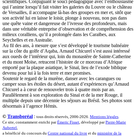
scientifiques. Conjuguant le souci pédagogique avec l’enthousiasme
Lacarrière Jacques
qui l’anime lorsqu’il fait visiter les galeries du Louvre ou le château
Lacrampe Corine
de Versailles, il accompagne là-bas des groupes en mer et, sitôt que
Lagny Laurence
son activité lui en laisse le loisir, plonge à nouveau, non pas dans
Laheurte Marielle
une quête vaine et dangereuse de l’ivresse des profondeurs, mais
Lamotte Aymeric de
dans une véritable entreprise d’observation et de compréhension des
Lanni Dominique
milieux coralliens, qu’il a prolongée dans les Caraïbes, aux
Lanouguère-Bruneau Virginie
Seychelles et en Australie.
Lantz François
Au fil des ans, à mesure que s’est développé le tourisme balnéaire
Lautier-Gaud Jean
sur la côte du golfe d’Aqaba, Arnaud Chicurel s’est aussi intéressé
Le Maître Anne
aux oueds de l’intérieur qui, loin du monastère de Sainte-Catherine
Leblanc Léopoldine
et du mont Moïse, retracent l’histoire de ce morceau d’Afrique
Leblay Julien
emporté par la plaque asiatique, le Sinaï, lieu de l’exode biblique
Lebrun Alain
devenu pour lui à la fois terre et mer promises.
Lefèvre David
Soutenir le regard de la murène, danser avec les carangues ou
Lelièvre Olivier
camper sous les étoiles du désert, autant d’expériences qu’Arnaud
Lemire Olivier
Chicurel a à cœur de renouveler trois à quatre mois par an.
Lemonnier Philippe
Parallèlement à son exploration du Sinaï et de la mer Rouge, il
Lobo Éric
multiplie depuis une décennie les séjours au Brésil. Ses photos sont
Lodoidamba Chadraabalyn
désormais à l’agence Hémis.
Loireau Alexis
Loquet Denis
©
Transboréal
:
tous droits réservés, 2006-2026.
Mentions légales
.
Lutz Philippe
Ce site, constamment enrichi par
Émeric Fisset
, développé par
Pierre-Marie
Luzzatto-Béjanin Béatrice
Aubertel
,
Manoukian Patrick
a bénéficié du concours du
Centre national du livre
et du
ministère de la