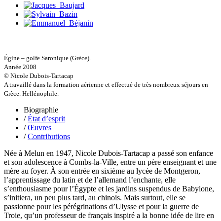
Hussenet Emmanuel
Imhof Valentine
Jacq Marie-Claire
Jallade Sébastien
Janichon Gérard
Kerouedan Annie
Klein Julie
Égine – golfe Saronique (Grèce).
Klotz Lætitia
Année 2008
Klvana Ilya
© Nicole Dubois-Tartacap
Kotry Jérôme
A travaillé dans la formation aérienne et effectué de très nombreux séjours en
La Brosse Gaële de
Grèce. Hellénophile.
Labouche Didier
Biographie
Lacarrière Jacques
/
État d’esprit
Lacrampe Corine
/
Œuvres
Lagny Laurence
/
Contributions
Laheurte Marielle
Lamotte Aymeric de
Née à Melun en 1947, Nicole Dubois-Tartacap a passé son enfance
Lanni Dominique
et son adolescence à Combs-la-Ville, entre un père enseignant et une
Lanouguère-Bruneau Virginie
mère au foyer. À son entrée en sixième au lycée de Montgeron,
Lantz François
l’apprentissage du latin et de l’allemand l’enchante, elle
Lautier-Gaud Jean
s’enthousiasme pour l’Égypte et les jardins suspendus de Babylone,
Le Maître Anne
s’initiera, un peu plus tard, au chinois. Mais surtout, elle se
Leblanc Léopoldine
passionne pour les pérégrinations d’Ulysse et pour la guerre de
Leblay Julien
Troie, qu’un professeur de français inspiré a la bonne idée de lire en
Lebrun Alain