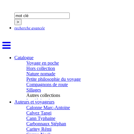
Bluntzer Christophe
Bobin Mathieu
Boch Anne-Laure
Boch Julie
Boclet-Weller Robin
recherche avancée
Boillot Henri
Bonnem Éric
Boudart Jean-Louis
Bougault Laurence
Boulnois Lucette
Catalogue
Bourgault Pierrick
Voyage en poche
Brès Justine
Hors collection
Brès Romain
Nature nomade
Brossier Éric
Petite philosophie du voyage
Buchy Franck
Compagnons de route
Buffon Bertrand
Sillages
Buiron Daphné
Autres collections
Busquet Gérard
La clé des champs
Auteurs et voyageurs
Cagnat René
Chemins d’étoiles
Calonne Marc-Antoine
Visions
Calvez Tangi
Cann Typhaine
Carbonnaux Stéphan
Caritey Rémi