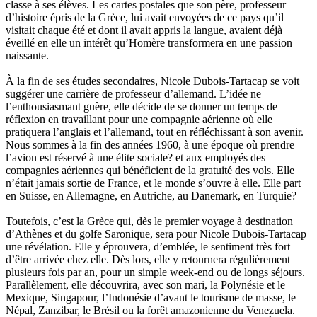
classe à ses élèves. Les cartes postales que son père, professeur
Lefèvre David
d’histoire épris de la Grèce, lui avait envoyées de ce pays qu’il
Lelièvre Olivier
visitait chaque été et dont il avait appris la langue, avaient déjà
Lemire Olivier
éveillé en elle un intérêt qu’Homère transformera en une passion
Lemonnier Philippe
naissante.
Lobo Éric
Lodoidamba Chadraabalyn
À la fin de ses études secondaires, Nicole Dubois-Tartacap se voit
Loireau Alexis
suggérer une carrière de professeur d’allemand. L’idée ne
Loquet Denis
l’enthousiasmant guère, elle décide de se donner un temps de
Lutz Philippe
réflexion en travaillant pour une compagnie aérienne où elle
Luzzatto-Béjanin Béatrice
pratiquera l’anglais et l’allemand, tout en réfléchissant à son avenir.
Manoukian Patrick
Nous sommes à la fin des années 1960, à une époque où prendre
Marcel Patrick
l’avion est réservé à une élite sociale? et aux employés des
Marthaler Claude
compagnies aériennes qui bénéficient de la gratuité des vols. Elle
Mathé Brian
n’était jamais sortie de France, et le monde s’ouvre à elle. Elle part
Mathieu Sandra
en Suisse, en Allemagne, en Autriche, au Danemark, en Turquie?
Miollis Bertrand de
Mittelette Eddie
Toutefois, c’est la Grèce qui, dès le premier voyage à destination
Monchaud Morgan
d’Athènes et du golfe Saronique, sera pour Nicole Dubois-Tartacap
Mouginet Xavier
une révélation. Elle y éprouvera, d’emblée, le sentiment très fort
Moullec Christian
d’être arrivée chez elle. Dès lors, elle y retournera régulièrement
Muller Victor
plusieurs fois par an, pour un simple week-end ou de longs séjours.
Neyret Pierre
Parallèlement, elle découvrira, avec son mari, la Polynésie et le
Neyroud Michel
Mexique, Singapour, l’Indonésie d’avant le tourisme de masse, le
Nicolas Philippe
Népal, Zanzibar, le Brésil ou la forêt amazonienne du Venezuela.
Niveau Stéphane