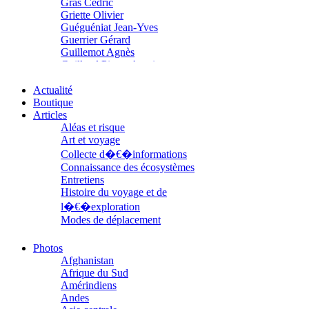
Gras Cédric
Griette Olivier
Guéguéniat Jean-Yves
Guerrier Gérard
Guillemot Agnès
Guillotel Pierre-Antoine
Guyon Élizabeth
Haegy Jean-Marie
Actualité
Hafez Kim
Boutique
Halluin Bruno d’
Articles
Hardivilliers Albéric d’
Aléas et risque
Harvey James
Art et voyage
Heimburger Mario
Collecte d�€�informations
Hervouët Tifenn
Connaissance des écosystèmes
Houdaille Christophe
Entretiens
Hussain Fawaz
Histoire du voyage et de
Hussenet Emmanuel
l�€�exploration
Imhof Valentine
Modes de déplacement
Jacq Marie-Claire
Parcours
Jallade Sébastien
Parcours choisis
Photos
Janichon Gérard
Patrimoine
Afghanistan
Kerouedan Annie
Petite ethnographie
Afrique du Sud
Klein Julie
Portraits
Amérindiens
Klotz Lætitia
Questions de survie
Andes
Klvana Ilya
Réflexions