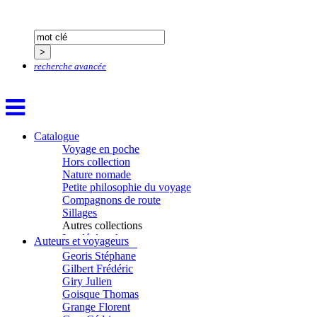
Dugast Stéphane
Dunbar Géraldine
Edwards Richard
Figueras Raymond
Fisset Émeric
Fisset Christine
recherche avancée
FitzGerald Edward
Fontaine Benoît
Foucard Marie
Fradin Patrick
Fraisse Thomas
Catalogue
François Valérie
Voyage en poche
Fuligni Bruno
Hors collection
Gana Frédéric
Nature nomade
Garcia Antoine
Petite philosophie du voyage
Garde François
Compagnons de route
Gaullier Tanneguy
Sillages
Gauthier Yves
Autres collections
Gemme Pierre
La clé des champs
Auteurs et voyageurs
Gendre Florence
Chemins d’étoiles
Georis Stéphane
Visions
Gilbert Frédéric
Giry Julien
Goisque Thomas
Grange Florent