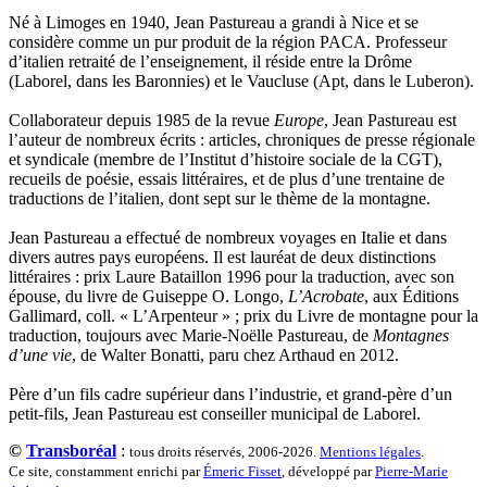
Pavie Auguste
Né à Limoges en 1940, Jean Pastureau a grandi à Nice et se
Pelcat Armelle
considère comme un pur produit de la région PACA. Professeur
Peltier Julien
d’italien retraité de l’enseignement, il réside entre la Drôme
Pinchon Emmanuel
(Laborel, dans les Baronnies) et le Vaucluse (Apt, dans le Luberon).
Pitiot Michaël
Pitras Olivier
Collaborateur depuis 1985 de la revue
Europe
, Jean Pastureau est
Plane Alice
l’auteur de nombreux écrits : articles, chroniques de presse régionale
Poncet Sally
et syndicale (membre de l’Institut d’histoire sociale de la CGT),
Poncins Gontran de
recueils de poésie, essais littéraires, et de plus d’une trentaine de
Poulle Marie-Lazarine
traductions de l’italien, dont sept sur le thème de la montagne.
Poussin Alexandre
Prjevalski Nikolaï
Jean Pastureau a effectué de nombreux voyages en Italie et dans
Quierzy Pauline
divers autres pays européens. Il est lauréat de deux distinctions
Raffard Matthieu
littéraires : prix Laure Bataillon 1996 pour la traduction, avec son
Rasse Rémy
épouse, du livre de Guiseppe O. Longo,
L’Acrobate
, aux Éditions
Ravel Patrice de
Gallimard, coll. « L’Arpenteur » ; prix du Livre de montagne pour la
Revel Luc de
traduction, toujours avec Marie-Noëlle Pastureau, de
Montagnes
Ripart Jacqueline
d’une vie
, de Walter Bonatti, paru chez Arthaud en 2012.
Rizzato Tullio
Rochez Carine
Père d’un fils cadre supérieur dans l’industrie, et grand-père d’un
Rondón Analía
petit-fils, Jean Pastureau est conseiller municipal de Laborel.
Roperch Aurélie
Roux Baptiste
©
Transboréal
:
tous droits réservés, 2006-2026.
Mentions légales
.
Sablé Erik
Ce site, constamment enrichi par
Émeric Fisset
, développé par
Pierre-Marie
Saint-Loup