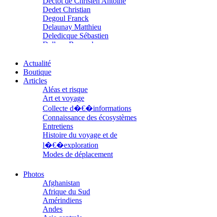
Dectot de Christen Antoine
Dedet Christian
Degoul Franck
Delaunay Matthieu
Deledicque Sébastien
Delloye Bernard
Delloye Mélanie
Descave Nicolas
Actualité
Desprez Élise
Boutique
Desprez Léopoldine
Articles
Devouassoux Philippe
Aléas et risque
Dubois-Tartacap Nicole
Art et voyage
Ducret Nicolas
Collecte d�€�informations
Dugast Stéphane
Connaissance des écosystèmes
Dunbar Géraldine
Entretiens
Edwards Richard
Histoire du voyage et de
Figueras Raymond
l�€�exploration
Fisset Émeric
Modes de déplacement
Fisset Christine
Parcours
FitzGerald Edward
Parcours choisis
Photos
Fontaine Benoît
Patrimoine
Afghanistan
Foucard Marie
Petite ethnographie
Afrique du Sud
Fradin Patrick
Portraits
Amérindiens
Fraisse Thomas
Questions de survie
Andes
François Valérie
Réflexions