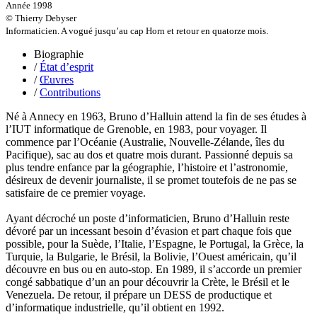
Le Maître Anne
Année 1998
Leblanc Léopoldine
© Thierry Debyser
Leblay Julien
Informaticien. A vogué jusqu’au cap Horn et retour en quatorze mois.
Lebrun Alain
Biographie
Lefèvre David
/
État d’esprit
Lelièvre Olivier
/
Œuvres
Lemire Olivier
/
Contributions
Lemonnier Philippe
Lobo Éric
Né à Annecy en 1963, Bruno d’Halluin attend la fin de ses études à
Lodoidamba Chadraabalyn
l’IUT informatique de Grenoble, en 1983, pour voyager. Il
Loireau Alexis
commence par l’Océanie (Australie, Nouvelle-Zélande, îles du
Loquet Denis
Pacifique), sac au dos et quatre mois durant. Passionné depuis sa
Lutz Philippe
plus tendre enfance par la géographie, l’histoire et l’astronomie,
Luzzatto-Béjanin Béatrice
désireux de devenir journaliste, il se promet toutefois de ne pas se
Manoukian Patrick
satisfaire de ce premier voyage.
Marcel Patrick
Marthaler Claude
Ayant décroché un poste d’informaticien, Bruno d’Halluin reste
Mathé Brian
dévoré par un incessant besoin d’évasion et part chaque fois que
Mathieu Sandra
possible, pour la Suède, l’Italie, l’Espagne, le Portugal, la Grèce, la
Miollis Bertrand de
Turquie, la Bulgarie, le Brésil, la Bolivie, l’Ouest américain, qu’il
Mittelette Eddie
découvre en bus ou en auto-stop. En 1989, il s’accorde un premier
Monchaud Morgan
congé sabbatique d’un an pour découvrir la Crète, le Brésil et le
Mouginet Xavier
Venezuela. De retour, il prépare un DESS de productique et
Moullec Christian
d’informatique industrielle, qu’il obtient en 1992.
Muller Victor