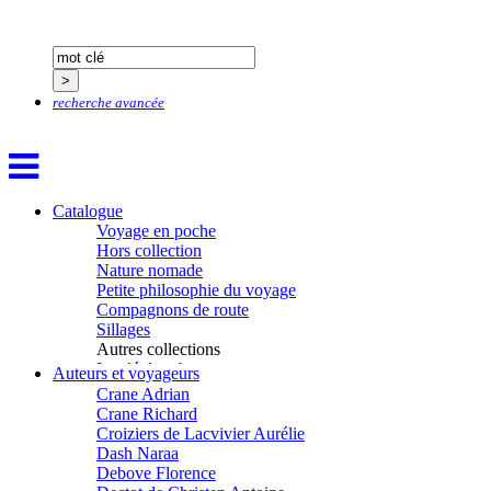
Cann Typhaine
Carbonnaux Stéphan
Caritey Rémi
Carrau Noak
Caufriez Anne
recherche avancée
Chérel Guillaume
Chambost Germain
Chapuis Éric
Chapuis Amandine
Chastel Marie
Catalogue
Chaud Marianne
Voyage en poche
Chenot Philippe
Hors collection
Chicurel Arnaud
Nature nomade
Clémenceau Adrien
Petite philosophie du voyage
Colonna d’Istria Jérôme
Compagnons de route
Conesa Gabriel
Sillages
Corazza Pascal
Autres collections
Cotta Jean-Marc
La clé des champs
Auteurs et voyageurs
Cousergue Arnaud
Chemins d’étoiles
Crane Adrian
Visions
Crane Richard
Croiziers de Lacvivier Aurélie
Dash Naraa
Debove Florence