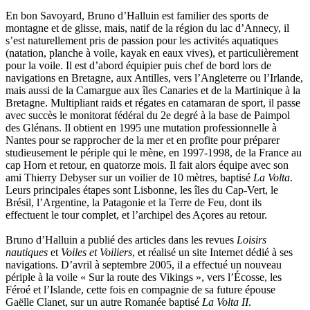
Neyret Pierre
En bon Savoyard, Bruno d’Halluin est familier des sports de
Neyroud Michel
montagne et de glisse, mais, natif de la région du lac d’Annecy, il
Nicolas Philippe
s’est naturellement pris de passion pour les activités aquatiques
Niveau Stéphane
(natation, planche à voile, kayak en eaux vives), et particulièrement
Noacco Cristina
pour la voile. Il est d’abord équipier puis chef de bord lors de
Nobili Johanna
navigations en Bretagne, aux Antilles, vers l’Angleterre ou l’Irlande,
Nodet Mariette
mais aussi de la Camargue aux îles Canaries et de la Martinique à la
Nodet Philippe
Bretagne. Multipliant raids et régates en catamaran de sport, il passe
Ollivier-Henry Jocelyne
avec succès le monitorat fédéral du 2e degré à la base de Paimpol
Olmedo Éric
des Glénans. Il obtient en 1995 une mutation professionnelle à
Pacquier Thierry
Nantes pour se rapprocher de la mer et en profite pour préparer
Pajetnov Valentin
studieusement le périple qui le mène, en 1997-1998, de la France au
Pastureau Jean
cap Horn et retour, en quatorze mois. Il fait alors équipe avec son
Pavie Auguste
ami Thierry Debyser sur un voilier de 10 mètres, baptisé
La Volta
.
Pelcat Armelle
Leurs principales étapes sont Lisbonne, les îles du Cap-Vert, le
Peltier Julien
Brésil, l’Argentine, la Patagonie et la Terre de Feu, dont ils
Pinchon Emmanuel
effectuent le tour complet, et l’archipel des Açores au retour.
Pitiot Michaël
Pitras Olivier
Bruno d’Halluin a publié des articles dans les revues
Loisirs
Plane Alice
nautiques
et
Voiles et Voiliers
, et réalisé un site Internet dédié à ses
Poncet Sally
navigations. D’avril à septembre 2005, il a effectué un nouveau
Poncins Gontran de
périple à la voile « Sur la route des Vikings », vers l’Écosse, les
Poulle Marie-Lazarine
Féroé et l’Islande, cette fois en compagnie de sa future épouse
Poussin Alexandre
Gaëlle Clanet, sur un autre Romanée baptisé
La Volta II
.
Prjevalski Nikolaï