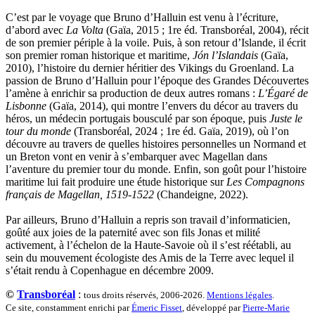
Quierzy Pauline
C’est par le voyage que Bruno d’Halluin est venu à l’écriture,
Raffard Matthieu
d’abord avec
La Volta
(Gaïa, 2015 ; 1re éd. Transboréal, 2004), récit
Rasse Rémy
de son premier périple à la voile. Puis, à son retour d’Islande, il écrit
Ravel Patrice de
son premier roman historique et maritime,
Jón l’Islandais
(Gaïa,
Revel Luc de
2010), l’histoire du dernier héritier des Vikings du Groenland. La
Ripart Jacqueline
passion de Bruno d’Halluin pour l’époque des Grandes Découvertes
Rizzato Tullio
l’amène à enrichir sa production de deux autres romans :
L’Égaré de
Rochez Carine
Lisbonne
(Gaïa, 2014), qui montre l’envers du décor au travers du
Rondón Analía
héros, un médecin portugais bousculé par son époque, puis
Juste le
Roperch Aurélie
tour du monde
(Transboréal, 2024 ; 1re éd. Gaïa, 2019), où l’on
Roux Baptiste
découvre au travers de quelles histoires personnelles un Normand et
Sablé Erik
un Breton vont en venir à s’embarquer avec Magellan dans
Saint-Loup
l’aventure du premier tour du monde. Enfin, son goût pour l’histoire
Salon Olivier
maritime lui fait produire une étude historique sur
Les Compagnons
Sapin-Defour Cédric
français de Magellan, 1519-1522
(Chandeigne, 2022).
Sattler Alexandre
Sauquet Michel
Par ailleurs, Bruno d’Halluin a repris son travail d’informaticien,
Sauve Philippe
goûté aux joies de la paternité avec son fils Jonas et milité
Shipton Eric
activement, à l’échelon de la Haute-Savoie où il s’est réétabli, au
Sibony Julie
sein du mouvement écologiste des Amis de la Terre avec lequel il
Sokpakbaïev Berdibek
s’était rendu à Copenhague en décembre 2009.
Soleilhavoup François
Squillace Sophie
©
Transboréal
:
tous droits réservés, 2006-2026.
Mentions légales
.
Stuck Hudson
Ce site, constamment enrichi par
Émeric Fisset
, développé par
Pierre-Marie
Sylvestre Françoise