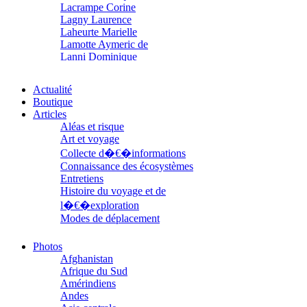
Lacrampe Corine
Lagny Laurence
Laheurte Marielle
Lamotte Aymeric de
Lanni Dominique
Lanouguère-Bruneau Virginie
Lantz François
Actualité
Lautier-Gaud Jean
Boutique
Le Maître Anne
Articles
Leblanc Léopoldine
Aléas et risque
Leblay Julien
Art et voyage
Lebrun Alain
Collecte d�€�informations
Lefèvre David
Connaissance des écosystèmes
Lelièvre Olivier
Entretiens
Lemire Olivier
Histoire du voyage et de
Lemonnier Philippe
Lobo Éric
l�€�exploration
Lodoidamba Chadraabalyn
Modes de déplacement
Loireau Alexis
Parcours
Loquet Denis
Parcours choisis
Photos
Lutz Philippe
Patrimoine
Afghanistan
Luzzatto-Béjanin Béatrice
Petite ethnographie
Afrique du Sud
Manoukian Patrick
Portraits
Amérindiens
Marcel Patrick
Questions de survie
Andes
Marthaler Claude
Réflexions