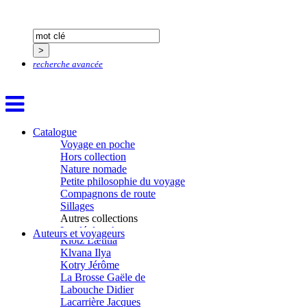
Guillemot Agnès
Guillotel Pierre-Antoine
Guyon Élizabeth
Haegy Jean-Marie
Hafez Kim
recherche avancée
Halluin Bruno d’
Hardivilliers Albéric d’
Harvey James
Heimburger Mario
Hervouët Tifenn
Houdaille Christophe
Catalogue
Hussain Fawaz
Voyage en poche
Hussenet Emmanuel
Hors collection
Imhof Valentine
Nature nomade
Jacq Marie-Claire
Petite philosophie du voyage
Jallade Sébastien
Compagnons de route
Janichon Gérard
Sillages
Kerouedan Annie
Autres collections
Klein Julie
La clé des champs
Auteurs et voyageurs
Klotz Lætitia
Chemins d’étoiles
Klvana Ilya
Visions
Kotry Jérôme
La Brosse Gaële de
Labouche Didier
Lacarrière Jacques