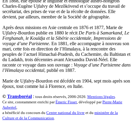
En 1868, elle épouse le linguiste et ethnologue austro-hongrois
Sauve Philippe
Charles-Eugène Ujfalvy de Mezõkövesd et s’occupe du travail de
Shipton Eric
secrétariat, des prises de vue et de la récolte de données. Elle
Sibony Julie
devient, par ailleurs, membre de la Société de géographie.
Sokpakbaïev Berdibek
Soleilhavoup François
Après deux missions en Asie centrale en 1876 et 1877, Marie de
Squillace Sophie
Ujfalvy-Bourdon publie en 1880 le récit
De Paris à Samarkand, Le
Stuck Hudson
Ferghanah, le Kouldja et la Sibérie occidentale, Impressions de
Sylvestre Françoise
voyage d’une Parisienne
. En 1881, elle accompagne à nouveau son
Tardieu Marc
mari, cette fois en direction de l’Himalaya, à la rencontre des
Terrisse Marc
peuples de l’actuel Himachal-Pradesh, du Cachemire, du Baltistan et
Tesson Sylvain
du Ladakh, trois décennies avant Alexandra David-Néel. Elle
Thevenet Jacqueline
raconte ce voyage dans son ouvrage :
Voyage d’une Parisienne dans
Touboul Marion
l’Himalaya occidental
, publié en 1887.
Toumanov Vadim
Trouplin Boris
Marie de Ujfalvy-Bourdon est décédée en 1904, sept mois après son
Troussier Virginie
époux, tout comme lui à Florence, en Italie.
Tuilier Romain
Tulane Fabrice
©
Transboréal
:
tous droits réservés, 2006-2026.
Mentions légales
.
Tzapoff Antoine
Ce site, constamment enrichi par
Émeric Fisset
, développé par
Pierre-Marie
Ujfalvy-Bourdon Marie de
Aubertel
,
Urbain Jean-Didier
a bénéficié du concours du
Centre national du livre
et du
ministère de la
Valéry Philippe
Culture et de la Communication
.
Valentin Jean-Pierre
Valverde Benjamin