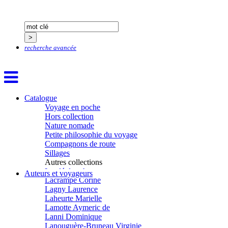
Hardivilliers Albéric d’
Harvey James
Heimburger Mario
Hervouët Tifenn
Houdaille Christophe
recherche avancée
Hussain Fawaz
Hussenet Emmanuel
Imhof Valentine
Jacq Marie-Claire
Jallade Sébastien
Janichon Gérard
Catalogue
Kerouedan Annie
Voyage en poche
Klein Julie
Hors collection
Klotz Lætitia
Nature nomade
Klvana Ilya
Petite philosophie du voyage
Kotry Jérôme
Compagnons de route
La Brosse Gaële de
Sillages
Labouche Didier
Autres collections
Lacarrière Jacques
La clé des champs
Auteurs et voyageurs
Lacrampe Corine
Chemins d’étoiles
Lagny Laurence
Visions
Laheurte Marielle
Lamotte Aymeric de
Lanni Dominique
Lanouguère-Bruneau Virginie