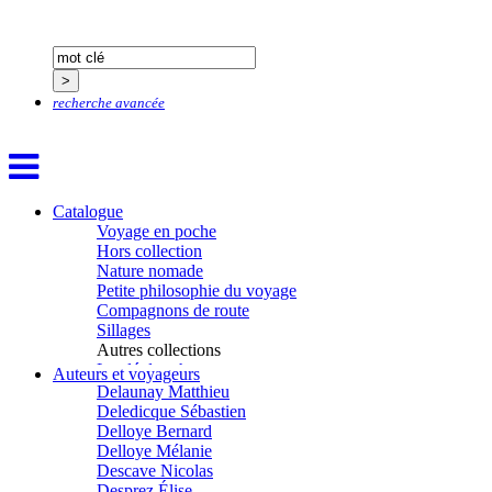
Chapuis Amandine
Chastel Marie
Chaud Marianne
Chenot Philippe
Chicurel Arnaud
recherche avancée
Clémenceau Adrien
Colonna d’Istria Jérôme
Conesa Gabriel
Corazza Pascal
Cotta Jean-Marc
Catalogue
Cousergue Arnaud
Voyage en poche
Crane Adrian
Hors collection
Crane Richard
Nature nomade
Croiziers de Lacvivier Aurélie
Petite philosophie du voyage
Dash Naraa
Compagnons de route
Debove Florence
Sillages
Dectot de Christen Antoine
Autres collections
Dedet Christian
La clé des champs
Degoul Franck
Auteurs et voyageurs
Chemins d’étoiles
Delaunay Matthieu
Visions
Deledicque Sébastien
Delloye Bernard
Delloye Mélanie
Descave Nicolas
Desprez Élise