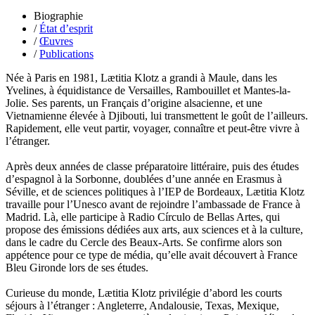
Lobo Éric
Biographie
Lodoidamba Chadraabalyn
/
État d’esprit
Loireau Alexis
/
Œuvres
Loquet Denis
/
Publications
Lutz Philippe
Luzzatto-Béjanin Béatrice
Née à Paris en 1981, Lætitia Klotz a grandi à Maule, dans les
Manoukian Patrick
Yvelines, à équidistance de Versailles, Rambouillet et Mantes-la-
Marcel Patrick
Jolie. Ses parents, un Français d’origine alsacienne, et une
Marthaler Claude
Vietnamienne élevée à Djibouti, lui transmettent le goût de l’ailleurs.
Mathé Brian
Rapidement, elle veut partir, voyager, connaître et peut-être vivre à
Mathieu Sandra
l’étranger.
Miollis Bertrand de
Mittelette Eddie
Après deux années de classe préparatoire littéraire, puis des études
Monchaud Morgan
d’espagnol à la Sorbonne, doublées d’une année en Erasmus à
Mouginet Xavier
Séville, et de sciences politiques à l’IEP de Bordeaux, Lætitia Klotz
Moullec Christian
travaille pour l’Unesco avant de rejoindre l’ambassade de France à
Muller Victor
Madrid. Là, elle participe à Radio Círculo de Bellas Artes, qui
Neyret Pierre
propose des émissions dédiées aux arts, aux sciences et à la culture,
Neyroud Michel
dans le cadre du Cercle des Beaux-Arts. Se confirme alors son
Nicolas Philippe
appétence pour ce type de média, qu’elle avait découvert à France
Niveau Stéphane
Bleu Gironde lors de ses études.
Noacco Cristina
Nobili Johanna
Curieuse du monde, Lætitia Klotz privilégie d’abord les courts
Nodet Mariette
séjours à l’étranger : Angleterre, Andalousie, Texas, Mexique,
Nodet Philippe