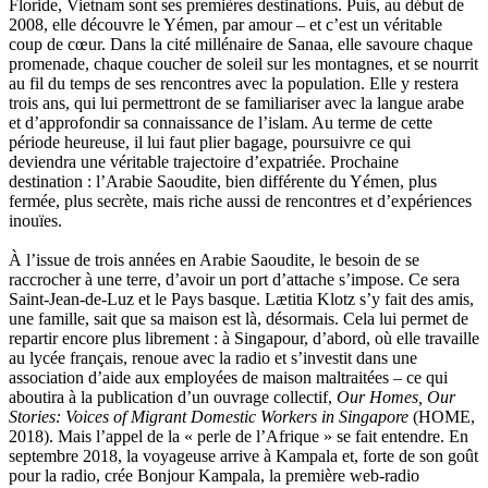
Floride, Vietnam sont ses premières destinations. Puis, au début de
Ollivier-Henry Jocelyne
2008, elle découvre le Yémen, par amour – et c’est un véritable
Olmedo Éric
coup de cœur. Dans la cité millénaire de Sanaa, elle savoure chaque
Pacquier Thierry
promenade, chaque coucher de soleil sur les montagnes, et se nourrit
Pajetnov Valentin
au fil du temps de ses rencontres avec la population. Elle y restera
Pastureau Jean
trois ans, qui lui permettront de se familiariser avec la langue arabe
Pavie Auguste
et d’approfondir sa connaissance de l’islam. Au terme de cette
Pelcat Armelle
période heureuse, il lui faut plier bagage, poursuivre ce qui
Peltier Julien
deviendra une véritable trajectoire d’expatriée. Prochaine
Pinchon Emmanuel
destination : l’Arabie Saoudite, bien différente du Yémen, plus
Pitiot Michaël
fermée, plus secrète, mais riche aussi de rencontres et d’expériences
Pitras Olivier
inouïes.
Plane Alice
Poncet Sally
À l’issue de trois années en Arabie Saoudite, le besoin de se
Poncins Gontran de
raccrocher à une terre, d’avoir un port d’attache s’impose. Ce sera
Poulle Marie-Lazarine
Saint-Jean-de-Luz et le Pays basque. Lætitia Klotz s’y fait des amis,
Poussin Alexandre
une famille, sait que sa maison est là, désormais. Cela lui permet de
Prjevalski Nikolaï
repartir encore plus librement : à Singapour, d’abord, où elle travaille
Quierzy Pauline
au lycée français, renoue avec la radio et s’investit dans une
Raffard Matthieu
association d’aide aux employées de maison maltraitées – ce qui
Rasse Rémy
aboutira à la publication d’un ouvrage collectif,
Our Homes, Our
Ravel Patrice de
Stories: Voices of Migrant Domestic Workers in Singapore
(HOME,
Revel Luc de
2018). Mais l’appel de la « perle de l’Afrique » se fait entendre. En
Ripart Jacqueline
septembre 2018, la voyageuse arrive à Kampala et, forte de son goût
Rizzato Tullio
pour la radio, crée Bonjour Kampala, la première web-radio
Rochez Carine