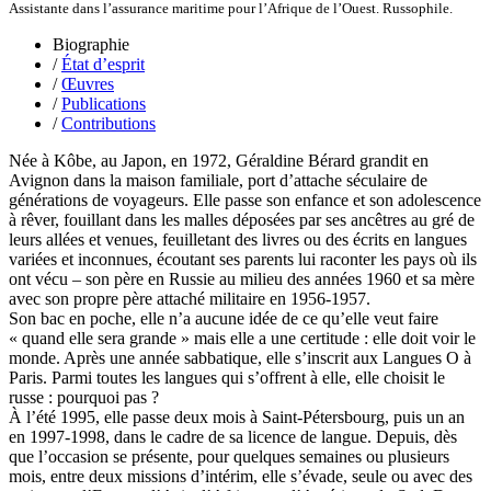
Desprez Léopoldine
Assistante dans l’assurance maritime pour l’Afrique de l’Ouest. Russophile.
Devouassoux Philippe
Biographie
Dubois-Tartacap Nicole
/
État d’esprit
Ducret Nicolas
/
Œuvres
Dugast Stéphane
/
Publications
Dunbar Géraldine
/
Contributions
Edwards Richard
Figueras Raymond
Née à Kôbe, au Japon, en 1972, Géraldine Bérard grandit en
Fisset Émeric
Avignon dans la maison familiale, port d’attache séculaire de
Fisset Christine
générations de voyageurs. Elle passe son enfance et son adolescence
FitzGerald Edward
à rêver, fouillant dans les malles déposées par ses ancêtres au gré de
Fontaine Benoît
leurs allées et venues, feuilletant des livres ou des écrits en langues
Foucard Marie
variées et inconnues, écoutant ses parents lui raconter les pays où ils
Fradin Patrick
ont vécu – son père en Russie au milieu des années 1960 et sa mère
Fraisse Thomas
avec son propre père attaché militaire en 1956-1957.
François Valérie
Son bac en poche, elle n’a aucune idée de ce qu’elle veut faire
Fuligni Bruno
« quand elle sera grande » mais elle a une certitude : elle doit voir le
Gana Frédéric
monde. Après une année sabbatique, elle s’inscrit aux Langues O à
Garcia Antoine
Paris. Parmi toutes les langues qui s’offrent à elle, elle choisit le
Garde François
russe : pourquoi pas ?
Gaullier Tanneguy
À l’été 1995, elle passe deux mois à Saint-Pétersbourg, puis un an
Gauthier Yves
en 1997-1998, dans le cadre de sa licence de langue. Depuis, dès
Gemme Pierre
que l’occasion se présente, pour quelques semaines ou plusieurs
Gendre Florence
mois, entre deux missions d’intérim, elle s’évade, seule ou avec des
Georis Stéphane