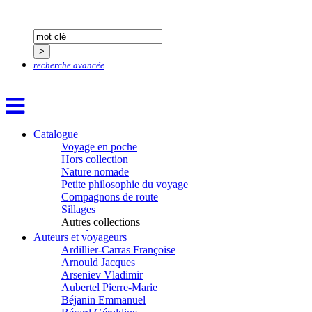
recherche avancée
Catalogue
Voyage en poche
Hors collection
Aïtmatov Tchinguiz
Nature nomade
Adjemian David
Petite philosophie du voyage
Alaux Marc
Compagnons de route
Allaert Lodewijk
Sillages
Allano Joël
Autres collections
Allix Stéphane
La clé des champs
Auteurs et voyageurs
Apprill Christophe
Chemins d’étoiles
Ardillier-Carras Françoise
Visions
Arnould Jacques
Arseniev Vladimir
Aubertel Pierre-Marie
Béjanin Emmanuel