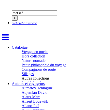
recherche avancée
Catalogue
Voyage en poche
Hors collection
Nature nomade
Petite philosophie du voyage
Compagnons de route
Sillages
Autres collections
La clé des champs
Auteurs et voyageurs
Chemins d’étoiles
Aïtmatov Tchinguiz
Visions
Adjemian David
Alaux Marc
Allaert Lodewijk
Allano Joël