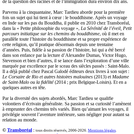
de la question des racines et de l’immigration dura environ dix ans.
Tzapoff Antoine
Ujfalvy-Bourdon Marie de
Parvenu à la cinquantaine, Marc Tardieu aborde pour la première
Urbain Jean-Didier
fois un sujet qui lui tient à cœur : le bouddhisme. Après un voyage
Valéry Philippe
en Inde sur les pas du Bouddha, il publie en 2010 chez Transboréal,
Valentin Jean-Pierre
dans la « Petite philosophie du voyage »,
La Sérénité de l’éveil, Petit
Valverde Benjamin
parcours initiatique sur les chemins du bouddhisme
, où il met en
Vayron Isabelle
parallèle toute l’histoire du bouddhisme et sa propre expérience de
Vayron Xavier
cette religion, qu’il pratique désormais depuis une trentaine
Vera Siphay
d’années. Puis, fidèle à sa passion de l’histoire, lui qui a été bercé
Victor Daphné
dans son enfance par la lecture d’Alexandre Dumas, Victor Hugo,
Victor Paul-Émile
Stevenson et bien d’autres, il se lance dans l’exploration d’une ville
Victor Stéphane
marquée par excellence par le sceau des siècles passés : Saint-Malo.
Vignon Vincent
Il a déjà publié chez Pascal Galodé éditeurs deux livres à son sujet :
Villemagne François-Xavier de
Le Corsaire de Rio et autres histoires malouines
(2013) et
Madame
Weill-Parot Nicolas
de Saint-Malo ou la fidélité
(2014 ; prix Belgique-Loisirs). Et en a
Weis Robert
quelques autres en tête.
Yger Yves
Zénon Sophie
Par la diversité des sujets abordés, Marc Tardieu se qualifie
volontiers d’écrivain généraliste. Sa passion et sa curiosité l’amènent
à emprunter des chemins très variés. Bien qu’aimant les voyages, il
privilégie souvent l’aventure intérieure, sans négliger pour autant sa
relation au monde.
©
Transboréal
:
tous droits réservés, 2006-2026.
Mentions légales
.