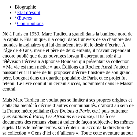
Roux Baptiste
Biographie
Sablé Erik
/
État d’esprit
Saint-Loup
/
Œuvres
Salon Olivier
/
Contributions
Sapin-Defour Cédric
Sattler Alexandre
Né à Paris en 1959, Marc Tardieu a grandi dans la banlieue nord de
Sauquet Michel
la capitale. Fils unique, il a conçu dans l’univers de sa chambre des
Sauve Philippe
mondes imaginaires qui lui donnèrent très tôt le désir d’écrire. À
Shipton Eric
l’âge de 40 ans, marié et père de deux enfants, il n’avait cependant
Sibony Julie
encore publié que deux ouvrages lorsqu’il aperçut un soir à la
Sokpakbaïev Berdibek
télévision l’écrivain Alphonse Boudard qui présentait sa collection
Soleilhavoup François
« Ma vie est mon métier » aux Éditions du Rocher. Aussi l’auteur
Squillace Sophie
naissant eut-il l’idée de lui proposer d’écrire l’histoire de son grand-
Stuck Hudson
père, bougnat dans un quartier populaire de Paris, et ce projet fut
Sylvestre Françoise
retenu. Le livre connut un certain succès, notamment dans le Massif
Tardieu Marc
central.
Terrisse Marc
Tesson Sylvain
Mais Marc Tardieu ne voulut pas se limiter à ses propres origines et
Thevenet Jacqueline
s’attacha bientôt à décrire d’autres communautés, d’abord au sein de
Touboul Marion
la France métropolitaine (
Les Bretons à Paris
, etc.) puis outremer
Toumanov Vadim
(
Les Antillais à Paris
,
Les Africains en France
). Il lia à ces
Trouplin Boris
documents des romans visant à traiter de façon subjective les mêmes
Troussier Virginie
sujets. Dans le même temps, son éditeur lui accorda la direction de
Tuilier Romain
sa collection « Gens d’ici et d’ailleurs ». Toute cette aventure autour
Tulane Fabrice