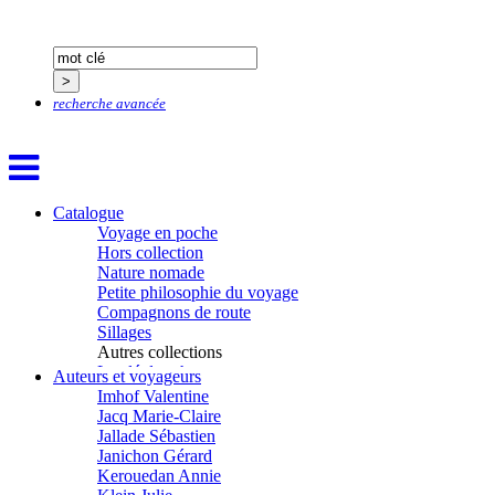
Goisque Thomas
Grange Florent
Gras Cédric
Griette Olivier
Guéguéniat Jean-Yves
recherche avancée
Guerrier Gérard
Guillemot Agnès
Guillotel Pierre-Antoine
Guyon Élizabeth
Haegy Jean-Marie
Catalogue
Hafez Kim
Voyage en poche
Halluin Bruno d’
Hors collection
Hardivilliers Albéric d’
Nature nomade
Harvey James
Petite philosophie du voyage
Heimburger Mario
Compagnons de route
Hervouët Tifenn
Sillages
Houdaille Christophe
Autres collections
Hussain Fawaz
La clé des champs
Auteurs et voyageurs
Hussenet Emmanuel
Chemins d’étoiles
Imhof Valentine
Visions
Jacq Marie-Claire
Jallade Sébastien
Janichon Gérard
Kerouedan Annie