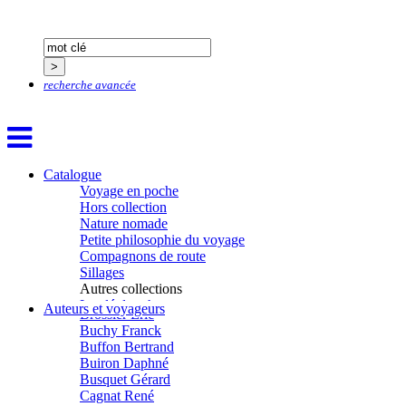
Bertrand Jordane
Bertrandy Antoine
Bezsonov Youri
Bideau Michel-Cosme
Billard Yannick
recherche avancée
Blanchet Anne-Lise
Bluntzer Christophe
Bobin Mathieu
Boch Anne-Laure
Boch Julie
Boclet-Weller Robin
Catalogue
Boillot Henri
Voyage en poche
Bonnem Éric
Hors collection
Boudart Jean-Louis
Nature nomade
Bougault Laurence
Petite philosophie du voyage
Boulnois Lucette
Compagnons de route
Bourgault Pierrick
Sillages
Brès Justine
Autres collections
Brès Romain
La clé des champs
Auteurs et voyageurs
Brossier Éric
Chemins d’étoiles
Buchy Franck
Visions
Buffon Bertrand
Buiron Daphné
Busquet Gérard
Cagnat René