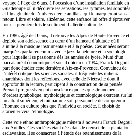
voyage à l’âge de 6 ans, à l’occasion d’une installation familiale en
Lautier-Gaud Jean
Guadeloupe où il découvre les sensations, les rythmes, les sonorités
Le Maître Anne
et l’imaginaire de l’univers créole antillais, qui le marqueront sans
Leblanc Léopoldine
retour. Libre et solaire, alizéenne, cette enfance lui offre d’éprouver
Leblay Julien
pour la première fois le sentiment d’altérité culturelle.
Lebrun Alain
Lefèvre David
En 1986, âgé de 10 ans, il retrouve les Alpes de Haute-Provence et
Lelièvre Olivier
déploie son adolescence au cœur d’un hameau d’altitude où il
Lemire Olivier
s’initie à la musique instrumentale et à la poésie. Ces années seront
Lemonnier Philippe
marquées par la rencontre avec le jazz, la peinture et la sociologie
Lobo Éric
pour laquelle il se passionne dès les années de lycée. Muni d’un
Lodoidamba Chadraabalyn
baccalauréat économique et social obtenu en 1994, Franck Degoul
Loireau Alexis
part donc étudier cette dernière à Aix-en-Provence. Convaincu de
Loquet Denis
l’intérêt critique des sciences sociales, il fréquente les milieux
Lutz Philippe
anarchistes dont les réflexions, avec celle de Nietzsche dont il
Luzzatto-Béjanin Béatrice
approfondit la lecture, participent à la construction de sa pensée.
Manoukian Patrick
Prenant progressivement conscience que les questionnements
Marcel Patrick
d’ordres symbolique, mythologique et cosmologique exercent sur lui
Marthaler Claude
un attrait supérieur, et mû par une soif personnelle de comprendre
Mathé Brian
l’homme en culture plus que l’individu en société, il choisit de
Mathieu Sandra
s’orienter vers l’ethnologie.
Miollis Bertrand de
Mittelette Eddie
Cette voie ethno-anthropologique mènera à nouveau Franck Degoul
Monchaud Morgan
aux Antilles. Ces sociétés étant nées dans le creuset de la plantation
Mouginet Xavier
esclavagiste, il se consacrera à l’étude des retentissements de la
Moullec Christian