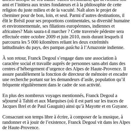
Stuck Hudson
ami et l’initiera aux textes fondateurs et à la philosophie de cette
Sylvestre Françoise
religion du juste milieu et de la vacuité. Naît alors le projet de
Tardieu Marc
cheminer pour de bon, loin, et seul. Parmi d’autres destinations, il
Terrisse Marc
élit le Brésil pour ses proportions continentales, sa diversité humaine
Tesson Sylvain
et environnementale, ses filiations européennes, indiennes et
Thevenet Jacqueline
africaines? Mais saura-t-il marcher ? Cette traversée pédestre sera
Touboul Marion
effectuée entre octobre 2009 et juin 2010, mois durant lesquels il
Toumanov Vadim
parcourra les 5 000 kilomètres reliant les deux extrémités
Trouplin Boris
latitudinales du pays, des pampas
gaúcha
à l’Amazonie indienne.
Troussier Virginie
Tuilier Romain
À son retour, Franck Degoul s’engage dans une association à
Tulane Fabrice
caractère social et travaille auprès de personnes sans-abri dans des
Tzapoff Antoine
centres d’hébergement d’urgence des Alpes de Haute-Provence. Il
Ujfalvy-Bourdon Marie de
assure parallèlement la fonction de directeur de mémoire et encadre
Urbain Jean-Didier
une recherche portant sur les demandeurs d’asile, population qu’il
Valéry Philippe
fréquente régulièrement dans le cadre de son activité.
Valentin Jean-Pierre
Valverde Benjamin
En plus des nombreux voyages mentionnés, Franck Degoul a
Vayron Isabelle
séjourné à Tahiti et aux Marquises (où il est parti sur les traces de
Vayron Xavier
Jacques Brel et de Paul Gauguin) ainsi qu’à Mayotte et en Guyane.
Vera Siphay
Victor Daphné
Consacrant son temps libre à écrire, à composer de la musique, à
Victor Paul-Émile
randonner et à jouir de l’existence, Franck Degoul vit dans les Alpes
Victor Stéphane
de Haute-Provence.
Vignon Vincent