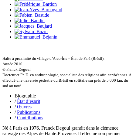
Harvey James
Heimburger Mario
Hervouët Tifenn
Houdaille Christophe
Hussain Fawaz
Hussenet Emmanuel
Imhof Valentine
Jacq Marie-Claire
Jallade Sébastien
Janichon Gérard
Kerouedan Annie
Halte à proximité du village d’Arco-Íris – État de Pará (Brésil).
Klein Julie
Année 2010
Klotz Lætitia
© Franck Degoul
Klvana Ilya
Docteur et Ph.D. en anthropologie, spécialiste des religions afro-caribéennes. A
Kotry Jérôme
effectué une traversée pédestre du Brésil en solitaire sur près de 5 000 km, du
La Brosse Gaële de
sud au nord.
Labouche Didier
Biographie
Lacarrière Jacques
/
État d’esprit
Lacrampe Corine
/
Œuvres
Lagny Laurence
/
Publications
Laheurte Marielle
/
Contributions
Lamotte Aymeric de
Lanni Dominique
Né à Paris en 1976, Franck Degoul grandit dans la clémence
Lanouguère-Bruneau Virginie
sauvage des Alpes de Haute-Provence. Il effectue son premier
Lantz François