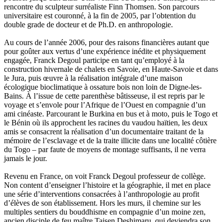
Poussin Alexandre
rencontre du sculpteur surréaliste Finn Thomsen. Son parcours
Prjevalski Nikolaï
universitaire est couronné, à la fin de 2005, par l’obtention du
Quierzy Pauline
double grade de docteur et de Ph.D. en anthropologie.
Raffard Matthieu
Rasse Rémy
Au cours de l’année 2006, pour des raisons financières autant que
Ravel Patrice de
pour goûter aux vertus d’une expérience inédite et physiquement
Revel Luc de
engagée, Franck Degoul participe en tant qu’employé à la
Ripart Jacqueline
construction hivernale de chalets en Savoie, en Haute-Savoie et dans
Rizzato Tullio
le Jura, puis œuvre à la réalisation intégrale d’une maison
Rochez Carine
écologique bioclimatique à ossature bois non loin de Digne-les-
Rondón Analía
Bains. À l’issue de cette parenthèse bâtisseuse, il est repris par le
Roperch Aurélie
voyage et s’envole pour l’Afrique de l’Ouest en compagnie d’un
Roux Baptiste
ami cinéaste. Parcourant le Burkina en bus et à moto, puis le Togo et
Sablé Erik
le Bénin où ils approchent les racines du vaudou haïtien, les deux
Saint-Loup
amis se consacrent la réalisation d’un documentaire traitant de la
Salon Olivier
mémoire de l’esclavage et de la traite illicite dans une localité côtière
Sapin-Defour Cédric
du Togo – par faute de moyens de montage suffisants, il ne verra
Sattler Alexandre
jamais le jour.
Sauquet Michel
Sauve Philippe
Revenu en France, on voit Franck Degoul professeur de collège.
Shipton Eric
Non content d’enseigner l’histoire et la géographie, il met en place
Sibony Julie
une série d’interventions consacrées à l’anthropologie au profit
Sokpakbaïev Berdibek
d’élèves de son établissement. Hors les murs, il chemine sur les
Soleilhavoup François
multiples sentiers du bouddhisme en compagnie d’un moine zen,
Squillace Sophie
ancien disciple de feu maître Taisen Deshimaru, qui deviendra son