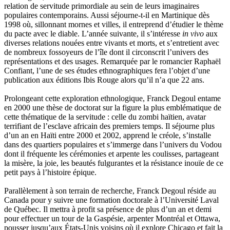
relation de servitude primordiale au sein de leurs imaginaires
Muller Victor
populaires contemporains. Aussi séjourne-t-il en Martinique dès
Neyret Pierre
1998 où, sillonnant mornes et villes, il entreprend d’étudier le thème
Neyroud Michel
du pacte avec le diable. L’année suivante, il s’intéresse
in vivo
aux
Nicolas Philippe
diverses relations nouées entre vivants et morts, et s’entretient avec
Niveau Stéphane
de nombreux fossoyeurs de l’île dont il circonscrit l’univers des
Noacco Cristina
représentations et des usages. Remarquée par le romancier Raphaël
Nobili Johanna
Confiant, l’une de ses études ethnographiques fera l’objet d’une
Nodet Mariette
publication aux éditions Ibis Rouge alors qu’il n’a que 22 ans.
Nodet Philippe
Ollivier-Henry Jocelyne
Prolongeant cette exploration ethnologique, Franck Degoul entame
Olmedo Éric
en 2000 une thèse de doctorat sur la figure la plus emblématique de
Pacquier Thierry
cette thématique de la servitude : celle du zombi haïtien, avatar
Pajetnov Valentin
terrifiant de l’esclave africain des premiers temps. Il séjourne plus
Pastureau Jean
d’un an en Haïti entre 2000 et 2002, apprend le créole, s’installe
Pavie Auguste
dans des quartiers populaires et s’immerge dans l’univers du Vodou
Pelcat Armelle
dont il fréquente les cérémonies et arpente les coulisses, partageant
Peltier Julien
la misère, la joie, les beautés fulgurantes et la résistance inouïe de ce
Pinchon Emmanuel
petit pays à l’histoire épique.
Pitiot Michaël
Pitras Olivier
Parallèlement à son terrain de recherche, Franck Degoul réside au
Plane Alice
Canada pour y suivre une formation doctorale à l’Université Laval
Poncet Sally
de Québec. Il mettra à profit sa présence de plus d’un an et demi
Poncins Gontran de
pour effectuer un tour de la Gaspésie, arpenter Montréal et Ottawa,
Poulle Marie-Lazarine
pousser jusqu’aux États-Unis voisins où il explore Chicago et fait la