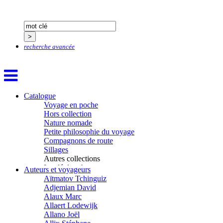
recherche avancée
Catalogue
Voyage en poche
Hors collection
Nature nomade
Petite philosophie du voyage
Compagnons de route
Sillages
Autres collections
La clé des champs
Auteurs et voyageurs
Chemins d’étoiles
Aïtmatov Tchinguiz
Visions
Adjemian David
Alaux Marc
Allaert Lodewijk
Allano Joël