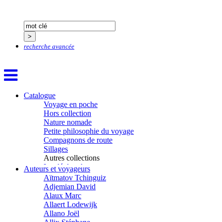
recherche avancée
Catalogue
Voyage en poche
Hors collection
Nature nomade
Petite philosophie du voyage
Compagnons de route
Sillages
Autres collections
La clé des champs
Auteurs et voyageurs
Chemins d’étoiles
Aïtmatov Tchinguiz
Visions
Adjemian David
Alaux Marc
Allaert Lodewijk
Allano Joël