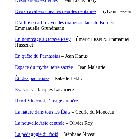
Destinations extrêmes
– Jean-Luc Albouy
Degoul Franck
Delaunay Matthieu
Deux cavaliers chez les peuples centaures
– Sylvain Tesson
Deledicque Sébastien
Delloye Bernard
D’arbre en arbre avec les orangs-outans de Bornéo
–
Delloye Mélanie
Emmanuelle Grundmann
Descave Nicolas
Desprez Élise
En hommage à Octave Pavy
– Émeric Fisset & Emmanuel
Desprez Léopoldine
Hussenet
Devouassoux Philippe
Dubois-Tartacap Nicole
En quête du Parnassius
– Jean Hanus
Ducret Nicolas
Dugast Stéphane
Espace du mythe, terre sacrée
– Jean Malaurie
Dunbar Géraldine
Edwards Richard
Études pacifiques
– Isabelle Leblic
Figueras Raymond
Fisset Émeric
Évasions
– Jacques Lacarrière
Fisset Christine
FitzGerald Edward
Henri Vincenot, l’image du père
Fontaine Benoît
Foucard Marie
La nature dans tous les États
– Cedric du Monceau
Fradin Patrick
Fraisse Thomas
La nouvelle Asie centrale
– Olivier Roy
François Valérie
Fuligni Bruno
La pédagogie du froid
– Stéphane Niveau
Gana Frédéric