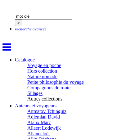
recherche avancée
Catalogue
Voyage en poche
Hors collection
Nature nomade
Petite philosophie du voyage
Compagnons de route
Sillages
Autres collections
La clé des champs
Auteurs et voyageurs
Chemins d’étoiles
Aïtmatov Tchinguiz
Visions
Adjemian David
Alaux Marc
Allaert Lodewijk
Allano Joël