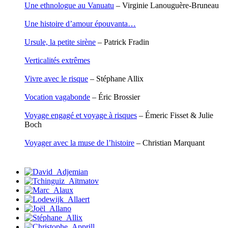
Une ethnologue au Vanuatu
– Virginie Lanouguère-Bruneau
Rasse Rémy
Ravel Patrice de
Une histoire d’amour épouvanta…
Revel Luc de
Ripart Jacqueline
Ursule, la petite sirène
– Patrick Fradin
Rizzato Tullio
Rochez Carine
Verticalités extrêmes
Rondón Analía
Roperch Aurélie
Vivre avec le risque
– Stéphane Allix
Roux Baptiste
Sablé Erik
Vocation vagabonde
– Éric Brossier
Saint-Loup
Salon Olivier
Voyage engagé et voyage à risques
– Émeric Fisset & Julie
Sapin-Defour Cédric
Boch
Sattler Alexandre
Sauquet Michel
Voyager avec la muse de l’histoire
– Christian Marquant
Sauve Philippe
Shipton Eric
Sibony Julie
Sokpakbaïev Berdibek
Soleilhavoup François
Squillace Sophie
Stuck Hudson
Sylvestre Françoise
Tardieu Marc