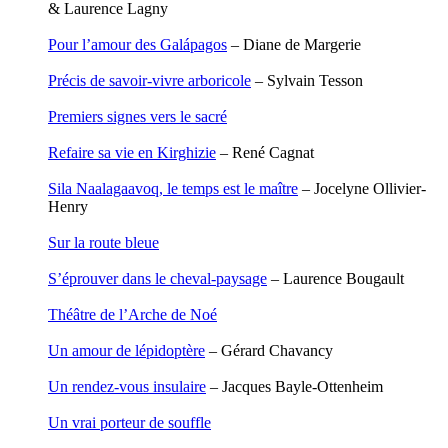
& Laurence Lagny
Nicolas Philippe
Niveau Stéphane
Pour l’amour des Galápagos
– Diane de Margerie
Noacco Cristina
Nobili Johanna
Précis de savoir-vivre arboricole
– Sylvain Tesson
Nodet Mariette
Nodet Philippe
Premiers signes vers le sacré
Ollivier-Henry Jocelyne
Olmedo Éric
Refaire sa vie en Kirghizie
– René Cagnat
Pacquier Thierry
Pajetnov Valentin
Sila Naalagaavoq, le temps est le maître
– Jocelyne Ollivier-
Pastureau Jean
Henry
Pavie Auguste
Pelcat Armelle
Sur la route bleue
Peltier Julien
Pinchon Emmanuel
S’éprouver dans le cheval-paysage
– Laurence Bougault
Pitiot Michaël
Pitras Olivier
Théâtre de l’Arche de Noé
Plane Alice
Poncet Sally
Un amour de lépidoptère
– Gérard Chavancy
Poncins Gontran de
Poulle Marie-Lazarine
Un rendez-vous insulaire
– Jacques Bayle-Ottenheim
Poussin Alexandre
Prjevalski Nikolaï
Un vrai porteur de souffle
Quierzy Pauline
Raffard Matthieu