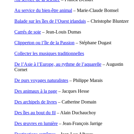
Carbonnaux Stéphan
Papouasie-Nouvelle-Guinée
Caritey Rémi
Paris
Au service du bien-être animal
– Marie-Claude Bomsel
Carrau Noak
Patagonie
Caufriez Anne
Pays dogon
Balade sur les îles de l’Ouest irlandais
– Christophe Bluntzer
Chérel Guillaume
Pèlerin d�€�Occident
Chambost Germain
Carrés de soie
– Jean-Louis Dumas
Chapuis Éric
Pèlerin d�€�Orient
Chapuis Amandine
Péninsule Antarctique
Clipperton ou l’île de la Passion
– Stéphane Dugast
Chastel Marie
Périple de Sao� Mai
Chaud Marianne
Roues libres
Collecter les musiques traditionnelles
Chenot Philippe
Route de la soie
Chicurel Arnaud
Route des Amériques
De l’Asie à l’Europe, au rythme de l’aquarelle
– Augustin
Clémenceau Adrien
Sahara
Cornet
Colonna d’Istria Jérôme
Siberut
Conesa Gabriel
Sinaï
De purs voyages naturalistes
– Philippe Marais
Corazza Pascal
Spitzberg
Cotta Jean-Marc
Ténéré
Des animaux à la page
– Jacques Hesse
Cousergue Arnaud
Terre Adélie
Crane Adrian
Terre d�€�Ellesmere
Des archipels de livres
– Catherine Domain
Crane Richard
Transsibérien
Croiziers de Lacvivier Aurélie
Wakhan
Des îles au bout du fil
– Alain Duchauchoy
Dash Naraa
Yukon
Debove Florence
Des œuvres en lumière
– Jean-François Jarrige
Dectot de Christen Antoine
Dedet Christian