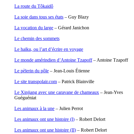
Garcia Antoine
La route du Tôkaidô
Garde François
Gaullier Tanneguy
La soie dans tous ses états
– Guy Blazy
Gauthier Yves
Gemme Pierre
La vocation du large
– Gérard Janichon
Gendre Florence
Georis Stéphane
Le chemin des sommets
Gilbert Frédéric
Giry Julien
Le haïku, ou l’art d’écrire en voyage
Goisque Thomas
Grange Florent
Le monde amérindien d’Antoine Tzapoff
– Antoine Tzapoff
Gras Cédric
Griette Olivier
Le pèlerin du pôle
– Jean-Louis Étienne
Guéguéniat Jean-Yves
Guerrier Gérard
Le site transpolair.com
– Patrick Blainville
Guillemot Agnès
Guillotel Pierre-Antoine
Le Xinjiang avec une caravane de chameaux
– Jean-Yves
Guyon Élizabeth
Guéguéniat
Haegy Jean-Marie
Hafez Kim
Les animaux à la une
– Julien Perrot
Halluin Bruno d’
Hardivilliers Albéric d’
Les animaux ont une histoire (I)
– Robert Delort
Harvey James
Heimburger Mario
Les animaux ont une histoire (II)
– Robert Delort
Hervouët Tifenn