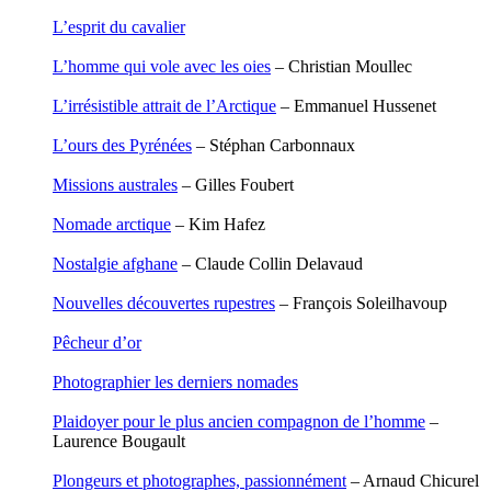
Leblay Julien
L’esprit du cavalier
Lebrun Alain
Lefèvre David
L’homme qui vole avec les oies
– Christian Moullec
Lelièvre Olivier
Lemire Olivier
L’irrésistible attrait de l’Arctique
– Emmanuel Hussenet
Lemonnier Philippe
Lobo Éric
L’ours des Pyrénées
– Stéphan Carbonnaux
Lodoidamba Chadraabalyn
Loireau Alexis
Missions australes
– Gilles Foubert
Loquet Denis
Lutz Philippe
Nomade arctique
– Kim Hafez
Luzzatto-Béjanin Béatrice
Manoukian Patrick
Nostalgie afghane
– Claude Collin Delavaud
Marcel Patrick
Marthaler Claude
Nouvelles découvertes rupestres
– François Soleilhavoup
Mathé Brian
Mathieu Sandra
Pêcheur d’or
Miollis Bertrand de
Mittelette Eddie
Photographier les derniers nomades
Monchaud Morgan
Mouginet Xavier
Plaidoyer pour le plus ancien compagnon de l’homme
–
Moullec Christian
Laurence Bougault
Muller Victor
Neyret Pierre
Plongeurs et photographes, passionnément
– Arnaud Chicurel
Neyroud Michel