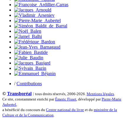
Terrisse Marc
Tesson Sylvain
Thevenet Jacqueline
Touboul Marion
Toumanov Vadim
Trouplin Boris
Troussier Virginie
Tuilier Romain
Tulane Fabrice
Tzapoff Antoine
Ujfalvy-Bourdon Marie de
Urbain Jean-Didier
Valéry Philippe
Valentin Jean-Pierre
Valverde Benjamin
Vayron Isabelle
/
Contributions
Vayron Xavier
Vera Siphay
©
Transboréal
:
tous droits réservés, 2006-2026.
Mentions légales
.
Victor Daphné
Ce site, constamment enrichi par
Émeric Fisset
, développé par
Pierre-Marie
Victor Paul-Émile
Aubertel
,
Victor Stéphane
a bénéficié du concours du
Centre national du livre
et du
ministère de la
Vignon Vincent
Culture et de la Communication
.
Villemagne François-Xavier de
Weill-Parot Nicolas
Weis Robert