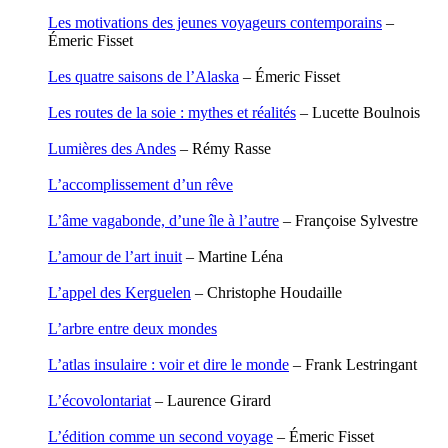
Houdaille Christophe
Les motivations des jeunes voyageurs contemporains
–
Hussain Fawaz
Émeric Fisset
Hussenet Emmanuel
Imhof Valentine
Les quatre saisons de l’Alaska
– Émeric Fisset
Jacq Marie-Claire
Jallade Sébastien
Les routes de la soie : mythes et réalités
– Lucette Boulnois
Janichon Gérard
Kerouedan Annie
Lumières des Andes
– Rémy Rasse
Klein Julie
Klotz Lætitia
L’accomplissement d’un rêve
Klvana Ilya
Kotry Jérôme
L’âme vagabonde, d’une île à l’autre
– Françoise Sylvestre
La Brosse Gaële de
Labouche Didier
L’amour de l’art inuit
– Martine Léna
Lacarrière Jacques
Lacrampe Corine
L’appel des Kerguelen
– Christophe Houdaille
Lagny Laurence
Laheurte Marielle
L’arbre entre deux mondes
Lamotte Aymeric de
Lanni Dominique
L’atlas insulaire : voir et dire le monde
– Frank Lestringant
Lanouguère-Bruneau Virginie
Lantz François
L’écovolontariat
– Laurence Girard
Lautier-Gaud Jean
Le Maître Anne
L’édition comme un second voyage
– Émeric Fisset
Leblanc Léopoldine