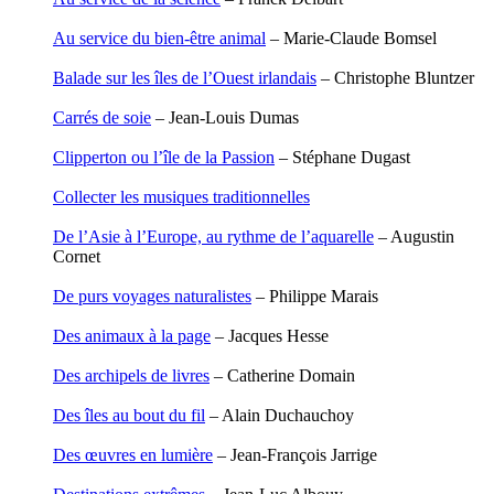
Carbonnaux Stéphan
Papouasie-Nouvelle-Guinée
Caritey Rémi
Paris
Au service du bien-être animal
– Marie-Claude Bomsel
Carrau Noak
Patagonie
Caufriez Anne
Pays dogon
Balade sur les îles de l’Ouest irlandais
– Christophe Bluntzer
Chérel Guillaume
Pèlerin d�€�Occident
Chambost Germain
Carrés de soie
– Jean-Louis Dumas
Chapuis Éric
Pèlerin d�€�Orient
Chapuis Amandine
Péninsule Antarctique
Clipperton ou l’île de la Passion
– Stéphane Dugast
Chastel Marie
Périple de Sao� Mai
Chaud Marianne
Roues libres
Collecter les musiques traditionnelles
Chenot Philippe
Route de la soie
Chicurel Arnaud
Route des Amériques
De l’Asie à l’Europe, au rythme de l’aquarelle
– Augustin
Clémenceau Adrien
Sahara
Cornet
Colonna d’Istria Jérôme
Siberut
Conesa Gabriel
Sinaï
De purs voyages naturalistes
– Philippe Marais
Corazza Pascal
Spitzberg
Cotta Jean-Marc
Ténéré
Des animaux à la page
– Jacques Hesse
Cousergue Arnaud
Terre Adélie
Crane Adrian
Terre d�€�Ellesmere
Des archipels de livres
– Catherine Domain
Crane Richard
Transsibérien
Croiziers de Lacvivier Aurélie
Wakhan
Des îles au bout du fil
– Alain Duchauchoy
Dash Naraa
Yukon
Debove Florence
Des œuvres en lumière
– Jean-François Jarrige
Dectot de Christen Antoine
Dedet Christian