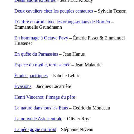
Destinations extrêmes
– Jean-Luc Albouy
Degoul Franck
Delaunay Matthieu
Deux cavaliers chez les peuples centaures
– Sylvain Tesson
Deledicque Sébastien
Delloye Bernard
D’arbre en arbre avec les orangs-outans de Bornéo
–
Delloye Mélanie
Emmanuelle Grundmann
Descave Nicolas
Desprez Élise
En hommage à Octave Pavy
– Émeric Fisset & Emmanuel
Desprez Léopoldine
Hussenet
Devouassoux Philippe
Dubois-Tartacap Nicole
En quête du Parnassius
– Jean Hanus
Ducret Nicolas
Dugast Stéphane
Espace du mythe, terre sacrée
– Jean Malaurie
Dunbar Géraldine
Edwards Richard
Études pacifiques
– Isabelle Leblic
Figueras Raymond
Fisset Émeric
Évasions
– Jacques Lacarrière
Fisset Christine
FitzGerald Edward
Henri Vincenot, l’image du père
Fontaine Benoît
Foucard Marie
La nature dans tous les États
– Cedric du Monceau
Fradin Patrick
Fraisse Thomas
La nouvelle Asie centrale
– Olivier Roy
François Valérie
Fuligni Bruno
La pédagogie du froid
– Stéphane Niveau
Gana Frédéric