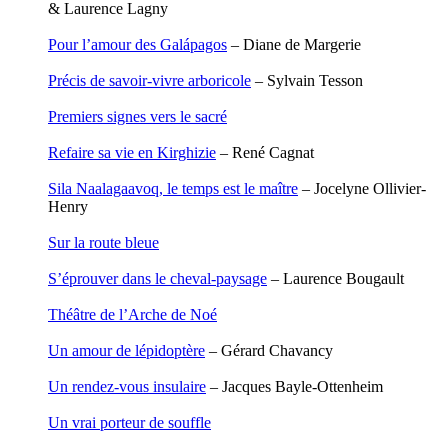
& Laurence Lagny
Nicolas Philippe
Niveau Stéphane
Pour l’amour des Galápagos
– Diane de Margerie
Noacco Cristina
Nobili Johanna
Précis de savoir-vivre arboricole
– Sylvain Tesson
Nodet Mariette
Nodet Philippe
Premiers signes vers le sacré
Ollivier-Henry Jocelyne
Olmedo Éric
Refaire sa vie en Kirghizie
– René Cagnat
Pacquier Thierry
Pajetnov Valentin
Sila Naalagaavoq, le temps est le maître
– Jocelyne Ollivier-
Pastureau Jean
Henry
Pavie Auguste
Pelcat Armelle
Sur la route bleue
Peltier Julien
Pinchon Emmanuel
S’éprouver dans le cheval-paysage
– Laurence Bougault
Pitiot Michaël
Pitras Olivier
Théâtre de l’Arche de Noé
Plane Alice
Poncet Sally
Un amour de lépidoptère
– Gérard Chavancy
Poncins Gontran de
Poulle Marie-Lazarine
Un rendez-vous insulaire
– Jacques Bayle-Ottenheim
Poussin Alexandre
Prjevalski Nikolaï
Un vrai porteur de souffle
Quierzy Pauline
Raffard Matthieu