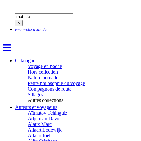
recherche avancée
Catalogue
Voyage en poche
Hors collection
Nature nomade
Petite philosophie du voyage
Compagnons de route
Sillages
Autres collections
La clé des champs
Auteurs et voyageurs
Chemins d’étoiles
Aïtmatov Tchinguiz
Visions
Adjemian David
Alaux Marc
Allaert Lodewijk
Allano Joël