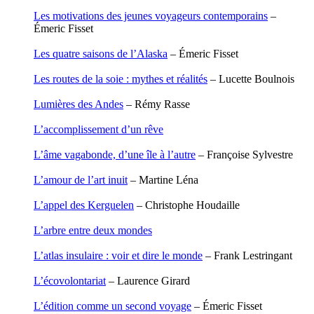
Houdaille Christophe
Les motivations des jeunes voyageurs contemporains
–
Hussain Fawaz
Émeric Fisset
Hussenet Emmanuel
Imhof Valentine
Les quatre saisons de l’Alaska
– Émeric Fisset
Jacq Marie-Claire
Jallade Sébastien
Les routes de la soie : mythes et réalités
– Lucette Boulnois
Janichon Gérard
Kerouedan Annie
Lumières des Andes
– Rémy Rasse
Klein Julie
Klotz Lætitia
L’accomplissement d’un rêve
Klvana Ilya
Kotry Jérôme
L’âme vagabonde, d’une île à l’autre
– Françoise Sylvestre
La Brosse Gaële de
Labouche Didier
L’amour de l’art inuit
– Martine Léna
Lacarrière Jacques
Lacrampe Corine
L’appel des Kerguelen
– Christophe Houdaille
Lagny Laurence
Laheurte Marielle
L’arbre entre deux mondes
Lamotte Aymeric de
Lanni Dominique
L’atlas insulaire : voir et dire le monde
– Frank Lestringant
Lanouguère-Bruneau Virginie
Lantz François
L’écovolontariat
– Laurence Girard
Lautier-Gaud Jean
Le Maître Anne
L’édition comme un second voyage
– Émeric Fisset
Leblanc Léopoldine