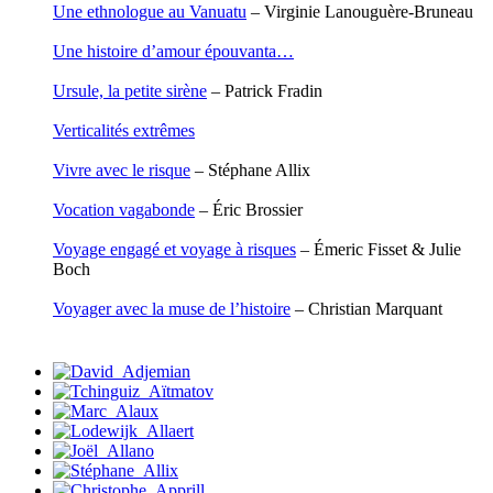
Une ethnologue au Vanuatu
– Virginie Lanouguère-Bruneau
Rasse Rémy
Ravel Patrice de
Une histoire d’amour épouvanta…
Revel Luc de
Ripart Jacqueline
Ursule, la petite sirène
– Patrick Fradin
Rizzato Tullio
Rochez Carine
Verticalités extrêmes
Rondón Analía
Roperch Aurélie
Vivre avec le risque
– Stéphane Allix
Roux Baptiste
Sablé Erik
Vocation vagabonde
– Éric Brossier
Saint-Loup
Salon Olivier
Voyage engagé et voyage à risques
– Émeric Fisset & Julie
Sapin-Defour Cédric
Boch
Sattler Alexandre
Sauquet Michel
Voyager avec la muse de l’histoire
– Christian Marquant
Sauve Philippe
Shipton Eric
Sibony Julie
Sokpakbaïev Berdibek
Soleilhavoup François
Squillace Sophie
Stuck Hudson
Sylvestre Françoise
Tardieu Marc