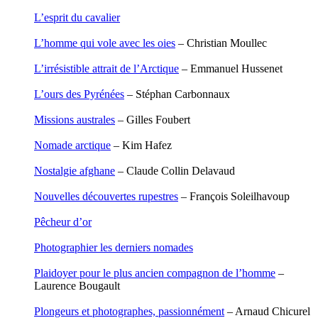
Leblay Julien
L’esprit du cavalier
Lebrun Alain
Lefèvre David
L’homme qui vole avec les oies
– Christian Moullec
Lelièvre Olivier
Lemire Olivier
L’irrésistible attrait de l’Arctique
– Emmanuel Hussenet
Lemonnier Philippe
Lobo Éric
L’ours des Pyrénées
– Stéphan Carbonnaux
Lodoidamba Chadraabalyn
Loireau Alexis
Missions australes
– Gilles Foubert
Loquet Denis
Lutz Philippe
Nomade arctique
– Kim Hafez
Luzzatto-Béjanin Béatrice
Manoukian Patrick
Nostalgie afghane
– Claude Collin Delavaud
Marcel Patrick
Marthaler Claude
Nouvelles découvertes rupestres
– François Soleilhavoup
Mathé Brian
Mathieu Sandra
Pêcheur d’or
Miollis Bertrand de
Mittelette Eddie
Photographier les derniers nomades
Monchaud Morgan
Mouginet Xavier
Plaidoyer pour le plus ancien compagnon de l’homme
–
Moullec Christian
Laurence Bougault
Muller Victor
Neyret Pierre
Plongeurs et photographes, passionnément
– Arnaud Chicurel
Neyroud Michel