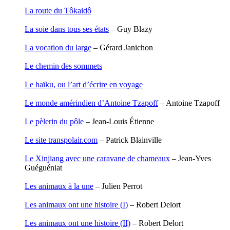
Garcia Antoine
La route du Tôkaidô
Garde François
Gaullier Tanneguy
La soie dans tous ses états
– Guy Blazy
Gauthier Yves
Gemme Pierre
La vocation du large
– Gérard Janichon
Gendre Florence
Georis Stéphane
Le chemin des sommets
Gilbert Frédéric
Giry Julien
Le haïku, ou l’art d’écrire en voyage
Goisque Thomas
Grange Florent
Le monde amérindien d’Antoine Tzapoff
– Antoine Tzapoff
Gras Cédric
Griette Olivier
Le pèlerin du pôle
– Jean-Louis Étienne
Guéguéniat Jean-Yves
Guerrier Gérard
Le site transpolair.com
– Patrick Blainville
Guillemot Agnès
Guillotel Pierre-Antoine
Le Xinjiang avec une caravane de chameaux
– Jean-Yves
Guyon Élizabeth
Guéguéniat
Haegy Jean-Marie
Hafez Kim
Les animaux à la une
– Julien Perrot
Halluin Bruno d’
Hardivilliers Albéric d’
Les animaux ont une histoire (I)
– Robert Delort
Harvey James
Heimburger Mario
Les animaux ont une histoire (II)
– Robert Delort
Hervouët Tifenn