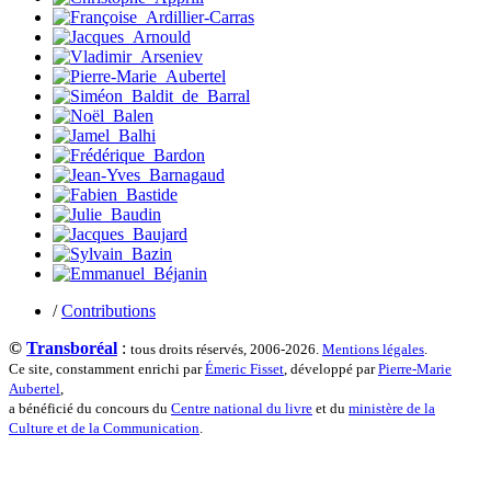
Terrisse Marc
Tesson Sylvain
Thevenet Jacqueline
Touboul Marion
Toumanov Vadim
Trouplin Boris
Troussier Virginie
Tuilier Romain
Tulane Fabrice
Tzapoff Antoine
Ujfalvy-Bourdon Marie de
Urbain Jean-Didier
Valéry Philippe
Valentin Jean-Pierre
Valverde Benjamin
Vayron Isabelle
/
Contributions
Vayron Xavier
Vera Siphay
©
Transboréal
:
tous droits réservés, 2006-2026.
Mentions légales
.
Victor Daphné
Ce site, constamment enrichi par
Émeric Fisset
, développé par
Pierre-Marie
Victor Paul-Émile
Aubertel
,
Victor Stéphane
a bénéficié du concours du
Centre national du livre
et du
ministère de la
Vignon Vincent
Culture et de la Communication
.
Villemagne François-Xavier de
Weill-Parot Nicolas
Weis Robert