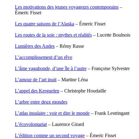
Houdaille Christophe
Les motivations des jeunes voyageurs contemporains
–
Hussain Fawaz
Émeric Fisset
Hussenet Emmanuel
Imhof Valentine
Les quatre saisons de l’Alaska
– Émeric Fisset
Jacq Marie-Claire
Jallade Sébastien
Les routes de la soie : mythes et réalités
– Lucette Boulnois
Janichon Gérard
Kerouedan Annie
Lumières des Andes
– Rémy Rasse
Klein Julie
Klotz Lætitia
L’accomplissement d’un rêve
Klvana Ilya
Kotry Jérôme
L’âme vagabonde, d’une île à l’autre
– Françoise Sylvestre
La Brosse Gaële de
Labouche Didier
L’amour de l’art inuit
– Martine Léna
Lacarrière Jacques
Lacrampe Corine
L’appel des Kerguelen
– Christophe Houdaille
Lagny Laurence
Laheurte Marielle
L’arbre entre deux mondes
Lamotte Aymeric de
Lanni Dominique
L’atlas insulaire : voir et dire le monde
– Frank Lestringant
Lanouguère-Bruneau Virginie
Lantz François
L’écovolontariat
– Laurence Girard
Lautier-Gaud Jean
Le Maître Anne
L’édition comme un second voyage
– Émeric Fisset
Leblanc Léopoldine