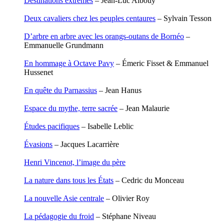
Destinations extrêmes
– Jean-Luc Albouy
Degoul Franck
Delaunay Matthieu
Deux cavaliers chez les peuples centaures
– Sylvain Tesson
Deledicque Sébastien
Delloye Bernard
D’arbre en arbre avec les orangs-outans de Bornéo
–
Delloye Mélanie
Emmanuelle Grundmann
Descave Nicolas
Desprez Élise
En hommage à Octave Pavy
– Émeric Fisset & Emmanuel
Desprez Léopoldine
Hussenet
Devouassoux Philippe
Dubois-Tartacap Nicole
En quête du Parnassius
– Jean Hanus
Ducret Nicolas
Dugast Stéphane
Espace du mythe, terre sacrée
– Jean Malaurie
Dunbar Géraldine
Edwards Richard
Études pacifiques
– Isabelle Leblic
Figueras Raymond
Fisset Émeric
Évasions
– Jacques Lacarrière
Fisset Christine
FitzGerald Edward
Henri Vincenot, l’image du père
Fontaine Benoît
Foucard Marie
La nature dans tous les États
– Cedric du Monceau
Fradin Patrick
Fraisse Thomas
La nouvelle Asie centrale
– Olivier Roy
François Valérie
Fuligni Bruno
La pédagogie du froid
– Stéphane Niveau
Gana Frédéric