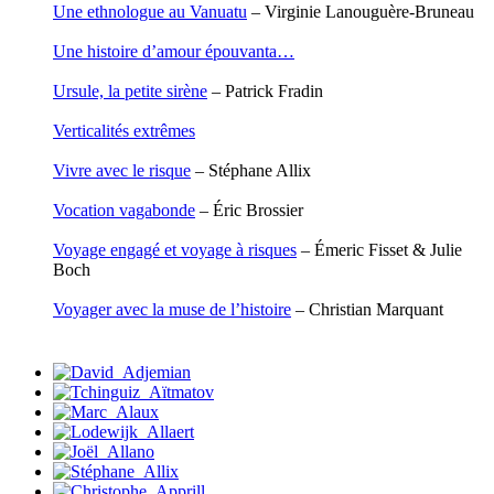
Une ethnologue au Vanuatu
– Virginie Lanouguère-Bruneau
Rasse Rémy
Ravel Patrice de
Une histoire d’amour épouvanta…
Revel Luc de
Ripart Jacqueline
Ursule, la petite sirène
– Patrick Fradin
Rizzato Tullio
Rochez Carine
Verticalités extrêmes
Rondón Analía
Roperch Aurélie
Vivre avec le risque
– Stéphane Allix
Roux Baptiste
Sablé Erik
Vocation vagabonde
– Éric Brossier
Saint-Loup
Salon Olivier
Voyage engagé et voyage à risques
– Émeric Fisset & Julie
Sapin-Defour Cédric
Boch
Sattler Alexandre
Sauquet Michel
Voyager avec la muse de l’histoire
– Christian Marquant
Sauve Philippe
Shipton Eric
Sibony Julie
Sokpakbaïev Berdibek
Soleilhavoup François
Squillace Sophie
Stuck Hudson
Sylvestre Françoise
Tardieu Marc