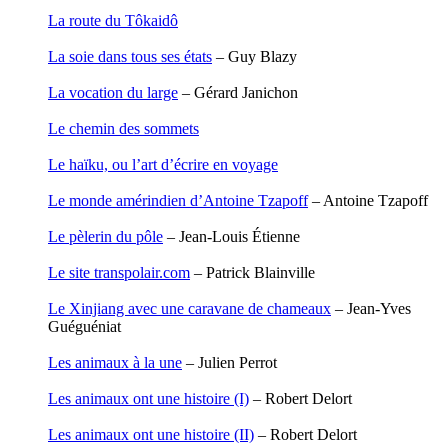
Garcia Antoine
La route du Tôkaidô
Garde François
Gaullier Tanneguy
La soie dans tous ses états
– Guy Blazy
Gauthier Yves
Gemme Pierre
La vocation du large
– Gérard Janichon
Gendre Florence
Georis Stéphane
Le chemin des sommets
Gilbert Frédéric
Giry Julien
Le haïku, ou l’art d’écrire en voyage
Goisque Thomas
Grange Florent
Le monde amérindien d’Antoine Tzapoff
– Antoine Tzapoff
Gras Cédric
Griette Olivier
Le pèlerin du pôle
– Jean-Louis Étienne
Guéguéniat Jean-Yves
Guerrier Gérard
Le site transpolair.com
– Patrick Blainville
Guillemot Agnès
Guillotel Pierre-Antoine
Le Xinjiang avec une caravane de chameaux
– Jean-Yves
Guyon Élizabeth
Guéguéniat
Haegy Jean-Marie
Hafez Kim
Les animaux à la une
– Julien Perrot
Halluin Bruno d’
Hardivilliers Albéric d’
Les animaux ont une histoire (I)
– Robert Delort
Harvey James
Heimburger Mario
Les animaux ont une histoire (II)
– Robert Delort
Hervouët Tifenn