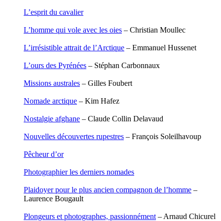
Leblay Julien
L’esprit du cavalier
Lebrun Alain
Lefèvre David
L’homme qui vole avec les oies
– Christian Moullec
Lelièvre Olivier
Lemire Olivier
L’irrésistible attrait de l’Arctique
– Emmanuel Hussenet
Lemonnier Philippe
Lobo Éric
L’ours des Pyrénées
– Stéphan Carbonnaux
Lodoidamba Chadraabalyn
Loireau Alexis
Missions australes
– Gilles Foubert
Loquet Denis
Lutz Philippe
Nomade arctique
– Kim Hafez
Luzzatto-Béjanin Béatrice
Manoukian Patrick
Nostalgie afghane
– Claude Collin Delavaud
Marcel Patrick
Marthaler Claude
Nouvelles découvertes rupestres
– François Soleilhavoup
Mathé Brian
Mathieu Sandra
Pêcheur d’or
Miollis Bertrand de
Mittelette Eddie
Photographier les derniers nomades
Monchaud Morgan
Mouginet Xavier
Plaidoyer pour le plus ancien compagnon de l’homme
–
Moullec Christian
Laurence Bougault
Muller Victor
Neyret Pierre
Plongeurs et photographes, passionnément
– Arnaud Chicurel
Neyroud Michel