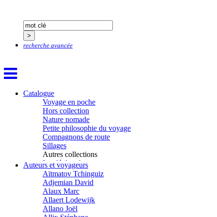
recherche avancée
Catalogue
Voyage en poche
Hors collection
Nature nomade
Petite philosophie du voyage
Compagnons de route
Sillages
Autres collections
La clé des champs
Auteurs et voyageurs
Chemins d’étoiles
Aïtmatov Tchinguiz
Visions
Adjemian David
Alaux Marc
Allaert Lodewijk
Allano Joël