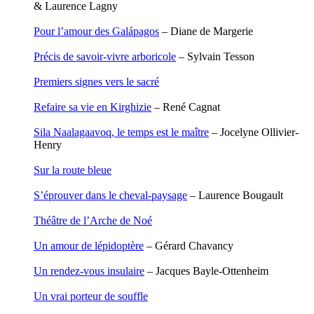
& Laurence Lagny
Nicolas Philippe
Niveau Stéphane
Pour l’amour des Galápagos
– Diane de Margerie
Noacco Cristina
Nobili Johanna
Précis de savoir-vivre arboricole
– Sylvain Tesson
Nodet Mariette
Nodet Philippe
Premiers signes vers le sacré
Ollivier-Henry Jocelyne
Olmedo Éric
Refaire sa vie en Kirghizie
– René Cagnat
Pacquier Thierry
Pajetnov Valentin
Sila Naalagaavoq, le temps est le maître
– Jocelyne Ollivier-
Pastureau Jean
Henry
Pavie Auguste
Pelcat Armelle
Sur la route bleue
Peltier Julien
Pinchon Emmanuel
S’éprouver dans le cheval-paysage
– Laurence Bougault
Pitiot Michaël
Pitras Olivier
Théâtre de l’Arche de Noé
Plane Alice
Poncet Sally
Un amour de lépidoptère
– Gérard Chavancy
Poncins Gontran de
Poulle Marie-Lazarine
Un rendez-vous insulaire
– Jacques Bayle-Ottenheim
Poussin Alexandre
Prjevalski Nikolaï
Un vrai porteur de souffle
Quierzy Pauline
Raffard Matthieu