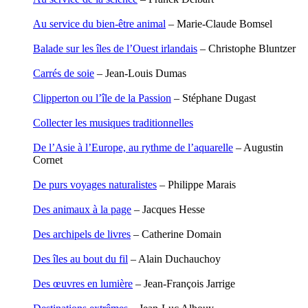
Carbonnaux Stéphan
Papouasie-Nouvelle-Guinée
Caritey Rémi
Paris
Au service du bien-être animal
– Marie-Claude Bomsel
Carrau Noak
Patagonie
Caufriez Anne
Pays dogon
Balade sur les îles de l’Ouest irlandais
– Christophe Bluntzer
Chérel Guillaume
Pèlerin d�€�Occident
Chambost Germain
Carrés de soie
– Jean-Louis Dumas
Chapuis Éric
Pèlerin d�€�Orient
Chapuis Amandine
Péninsule Antarctique
Clipperton ou l’île de la Passion
– Stéphane Dugast
Chastel Marie
Périple de Sao� Mai
Chaud Marianne
Roues libres
Collecter les musiques traditionnelles
Chenot Philippe
Route de la soie
Chicurel Arnaud
Route des Amériques
De l’Asie à l’Europe, au rythme de l’aquarelle
– Augustin
Clémenceau Adrien
Sahara
Cornet
Colonna d’Istria Jérôme
Siberut
Conesa Gabriel
Sinaï
De purs voyages naturalistes
– Philippe Marais
Corazza Pascal
Spitzberg
Cotta Jean-Marc
Ténéré
Des animaux à la page
– Jacques Hesse
Cousergue Arnaud
Terre Adélie
Crane Adrian
Terre d�€�Ellesmere
Des archipels de livres
– Catherine Domain
Crane Richard
Transsibérien
Croiziers de Lacvivier Aurélie
Wakhan
Des îles au bout du fil
– Alain Duchauchoy
Dash Naraa
Yukon
Debove Florence
Des œuvres en lumière
– Jean-François Jarrige
Dectot de Christen Antoine
Dedet Christian