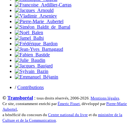
Terrisse Marc
Tesson Sylvain
Thevenet Jacqueline
Touboul Marion
Toumanov Vadim
Trouplin Boris
Troussier Virginie
Tuilier Romain
Tulane Fabrice
Tzapoff Antoine
Ujfalvy-Bourdon Marie de
Urbain Jean-Didier
Valéry Philippe
Valentin Jean-Pierre
Valverde Benjamin
Vayron Isabelle
/
Contributions
Vayron Xavier
Vera Siphay
©
Transboréal
:
tous droits réservés, 2006-2026.
Mentions légales
.
Victor Daphné
Ce site, constamment enrichi par
Émeric Fisset
, développé par
Pierre-Marie
Victor Paul-Émile
Aubertel
,
Victor Stéphane
a bénéficié du concours du
Centre national du livre
et du
ministère de la
Vignon Vincent
Culture et de la Communication
.
Villemagne François-Xavier de
Weill-Parot Nicolas
Weis Robert