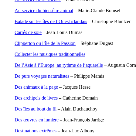
Carbonnaux Stéphan
Papouasie-Nouvelle-Guinée
Caritey Rémi
Paris
Au service du bien-être animal
– Marie-Claude Bomsel
Carrau Noak
Patagonie
Caufriez Anne
Pays dogon
Balade sur les îles de l’Ouest irlandais
– Christophe Bluntzer
Chérel Guillaume
Pèlerin d�€�Occident
Chambost Germain
Carrés de soie
– Jean-Louis Dumas
Chapuis Éric
Pèlerin d�€�Orient
Chapuis Amandine
Péninsule Antarctique
Clipperton ou l’île de la Passion
– Stéphane Dugast
Chastel Marie
Périple de Sao� Mai
Chaud Marianne
Roues libres
Collecter les musiques traditionnelles
Chenot Philippe
Route de la soie
Chicurel Arnaud
Route des Amériques
De l’Asie à l’Europe, au rythme de l’aquarelle
– Augustin Corn
Clémenceau Adrien
Sahara
Colonna d’Istria Jérôme
Siberut
De purs voyages naturalistes
– Philippe Marais
Conesa Gabriel
Sinaï
Corazza Pascal
Spitzberg
Des animaux à la page
– Jacques Hesse
Cotta Jean-Marc
Ténéré
Cousergue Arnaud
Terre Adélie
Des archipels de livres
– Catherine Domain
Crane Adrian
Terre d�€�Ellesmere
Crane Richard
Transsibérien
Des îles au bout du fil
– Alain Duchauchoy
Croiziers de Lacvivier Aurélie
Wakhan
Dash Naraa
Yukon
Des œuvres en lumière
– Jean-François Jarrige
Debove Florence
Dectot de Christen Antoine
Destinations extrêmes
– Jean-Luc Albouy
Dedet Christian