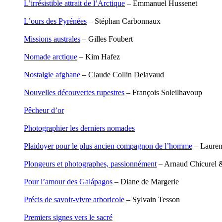
L’irrésistible attrait de l’Arctique
– Emmanuel Hussenet
Leblay Julien
Lebrun Alain
L’ours des Pyrénées
– Stéphan Carbonnaux
Lefèvre David
Lelièvre Olivier
Missions australes
– Gilles Foubert
Lemire Olivier
Lemonnier Philippe
Nomade arctique
– Kim Hafez
Lobo Éric
Lodoidamba Chadraabalyn
Nostalgie afghane
– Claude Collin Delavaud
Loireau Alexis
Loquet Denis
Nouvelles découvertes rupestres
– François Soleilhavoup
Lutz Philippe
Luzzatto-Béjanin Béatrice
Pêcheur d’or
Manoukian Patrick
Marcel Patrick
Photographier les derniers nomades
Marthaler Claude
Mathé Brian
Plaidoyer pour le plus ancien compagnon de l’homme
– Lauren
Mathieu Sandra
Miollis Bertrand de
Plongeurs et photographes, passionnément
– Arnaud Chicurel 
Mittelette Eddie
Monchaud Morgan
Pour l’amour des Galápagos
– Diane de Margerie
Mouginet Xavier
Moullec Christian
Précis de savoir-vivre arboricole
– Sylvain Tesson
Muller Victor
Neyret Pierre
Premiers signes vers le sacré
Neyroud Michel