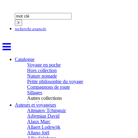
recherche avancée
Catalogue
Voyage en poche
Hors collection
Nature nomade
Petite philosophie du voyage
Compagnons de route
Sillages
Autres collections
La clé des champs
Auteurs et voyageurs
Chemins d’étoiles
Aïtmatov Tchinguiz
Visions
Adjemian David
Alaux Marc
Allaert Lodewijk
Allano Joël