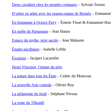
Degoul Franck
Deux cavaliers chez les peuples centaures
– Sylvain Tesson
Delaunay Matthieu
Deledicque Sébastien
D’arbre en arbre avec les orangs-outans de Bornéo
– Emmanuel
Delloye Bernard
Delloye Mélanie
En hommage à Octave Pavy
– Émeric Fisset & Emmanuel Hus
Descave Nicolas
Desprez Élise
En quête du Parnassius
– Jean Hanus
Desprez Léopoldine
Devouassoux Philippe
Espace du mythe, terre sacrée
– Jean Malaurie
Dubois-Tartacap Nicole
Ducret Nicolas
Études pacifiques
– Isabelle Leblic
Dugast Stéphane
Dunbar Géraldine
Évasions
– Jacques Lacarrière
Edwards Richard
Figueras Raymond
Henri Vincenot, l’image du père
Fisset Émeric
Fisset Christine
La nature dans tous les États
– Cedric du Monceau
FitzGerald Edward
Fontaine Benoît
La nouvelle Asie centrale
– Olivier Roy
Foucard Marie
Fradin Patrick
La pédagogie du froid
– Stéphane Niveau
Fraisse Thomas
François Valérie
La route du Tôkaidô
Fuligni Bruno
Gana Frédéric