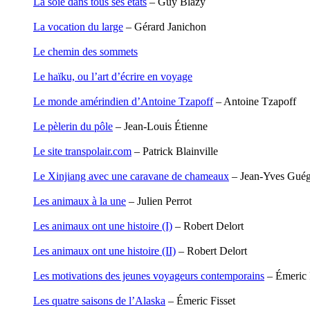
La soie dans tous ses états
– Guy Blazy
Garcia Antoine
Garde François
La vocation du large
– Gérard Janichon
Gaullier Tanneguy
Gauthier Yves
Le chemin des sommets
Gemme Pierre
Gendre Florence
Le haïku, ou l’art d’écrire en voyage
Georis Stéphane
Gilbert Frédéric
Le monde amérindien d’Antoine Tzapoff
– Antoine Tzapoff
Giry Julien
Goisque Thomas
Le pèlerin du pôle
– Jean-Louis Étienne
Grange Florent
Gras Cédric
Le site transpolair.com
– Patrick Blainville
Griette Olivier
Guéguéniat Jean-Yves
Le Xinjiang avec une caravane de chameaux
– Jean-Yves Guég
Guerrier Gérard
Guillemot Agnès
Les animaux à la une
– Julien Perrot
Guillotel Pierre-Antoine
Guyon Élizabeth
Les animaux ont une histoire (I)
– Robert Delort
Haegy Jean-Marie
Hafez Kim
Les animaux ont une histoire (II)
– Robert Delort
Halluin Bruno d’
Hardivilliers Albéric d’
Les motivations des jeunes voyageurs contemporains
– Émeric 
Harvey James
Heimburger Mario
Les quatre saisons de l’Alaska
– Émeric Fisset
Hervouët Tifenn