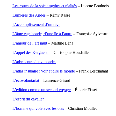
Houdaille Christophe
Les routes de la soie : mythes et réalités
– Lucette Boulnois
Hussain Fawaz
Hussenet Emmanuel
Lumières des Andes
– Rémy Rasse
Imhof Valentine
Jacq Marie-Claire
L’accomplissement d’un rêve
Jallade Sébastien
Janichon Gérard
L’âme vagabonde, d’une île à l’autre
– Françoise Sylvestre
Kerouedan Annie
Klein Julie
L’amour de l’art inuit
– Martine Léna
Klotz Lætitia
Klvana Ilya
L’appel des Kerguelen
– Christophe Houdaille
Kotry Jérôme
La Brosse Gaële de
L’arbre entre deux mondes
Labouche Didier
Lacarrière Jacques
L’atlas insulaire : voir et dire le monde
– Frank Lestringant
Lacrampe Corine
Lagny Laurence
L’écovolontariat
– Laurence Girard
Laheurte Marielle
Lamotte Aymeric de
L’édition comme un second voyage
– Émeric Fisset
Lanni Dominique
Lanouguère-Bruneau Virginie
L’esprit du cavalier
Lantz François
Lautier-Gaud Jean
L’homme qui vole avec les oies
– Christian Moullec
Le Maître Anne
Leblanc Léopoldine