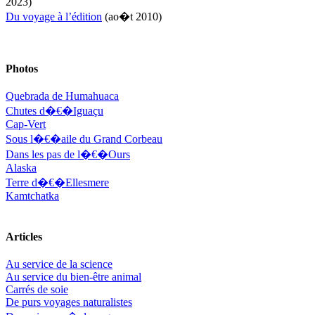
2023)
Nodet Philippe
Ollivier-Henry Jocelyne
Du voyage à l’édition
(ao�t 2010)
Olmedo Éric
Pacquier Thierry
Pajetnov Valentin
Pastureau Jean
Photos
Pavie Auguste
Pelcat Armelle
Quebrada de Humahuaca
Peltier Julien
Chutes d�€�Iguaçu
Pinchon Emmanuel
Cap-Vert
Pitiot Michaël
Sous l�€�aile du Grand Corbeau
Pitras Olivier
Plane Alice
Dans les pas de l�€�Ours
Poncet Sally
Alaska
Poncins Gontran de
Terre d�€�Ellesmere
Poulle Marie-Lazarine
Kamtchatka
Poussin Alexandre
Prjevalski Nikolaï
Quierzy Pauline
Articles
Raffard Matthieu
Rasse Rémy
Au service de la science
Ravel Patrice de
Au service du bien-être animal
Revel Luc de
Carrés de soie
Ripart Jacqueline
De purs voyages naturalistes
Rizzato Tullio