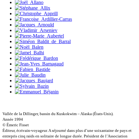
Janichon Gérard
Kerouedan Annie
Klein Julie
Klotz Lætitia
Klvana Ilya
Kotry Jérôme
La Brosse Gaële de
Labouche Didier
Lacarrière Jacques
Lacrampe Corine
Lagny Laurence
Laheurte Marielle
Lamotte Aymeric de
Lanni Dominique
Lanouguère-Bruneau Virginie
Lantz François
Lautier-Gaud Jean
Le Maître Anne
Leblanc Léopoldine
Leblay Julien
Vallée de la Dillinger, bassin du Kuskokwim – Alaska (États-Unis).
Lebrun Alain
Année 1994
Lefèvre David
© Émeric Fisset
Lelièvre Olivier
Éditeur, écrivain-voyageur. A séjourné dans plus d’une soixantaine de pays et
Lemire Olivier
entrepris cinq raids en solitaire de longue durée. Président de l’Association