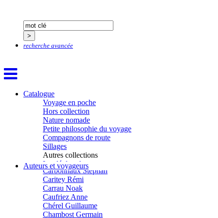
Boch Julie
Boclet-Weller Robin
Boillot Henri
Bonnem Éric
Boudart Jean-Louis
recherche avancée
Bougault Laurence
Boulnois Lucette
Bourgault Pierrick
Brès Justine
Brès Romain
Brossier Éric
Catalogue
Buchy Franck
Voyage en poche
Buffon Bertrand
Hors collection
Buiron Daphné
Nature nomade
Busquet Gérard
Petite philosophie du voyage
Cagnat René
Compagnons de route
Calonne Marc-Antoine
Sillages
Calvez Tangi
Autres collections
Cann Typhaine
La clé des champs
Auteurs et voyageurs
Carbonnaux Stéphan
Chemins d’étoiles
Caritey Rémi
Visions
Carrau Noak
Caufriez Anne
Chérel Guillaume
Chambost Germain