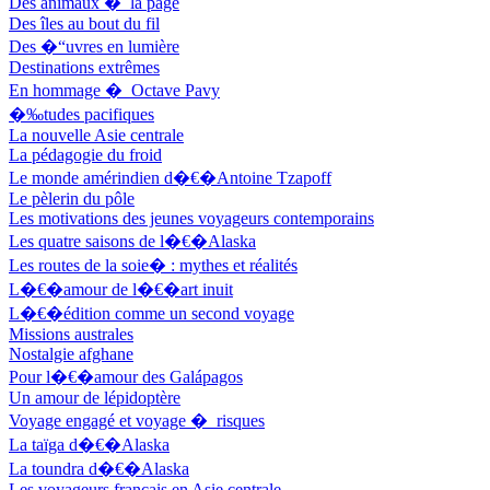
Des animaux � la page
Rochez Carine
Des îles au bout du fil
Rondón Analía
Roperch Aurélie
Des �“uvres en lumière
Roux Baptiste
Destinations extrêmes
Sablé Erik
En hommage � Octave Pavy
Saint-Loup
�‰tudes pacifiques
Salon Olivier
La nouvelle Asie centrale
Sapin-Defour Cédric
La pédagogie du froid
Sattler Alexandre
Le monde amérindien d�€�Antoine Tzapoff
Sauquet Michel
Le pèlerin du pôle
Sauve Philippe
Les motivations des jeunes voyageurs contemporains
Shipton Eric
Les quatre saisons de l�€�Alaska
Sibony Julie
Sokpakbaïev Berdibek
Les routes de la soie� : mythes et réalités
Soleilhavoup François
L�€�amour de l�€�art inuit
Squillace Sophie
L�€�édition comme un second voyage
Stuck Hudson
Missions australes
Sylvestre Françoise
Nostalgie afghane
Tardieu Marc
Pour l�€�amour des Galápagos
Terrisse Marc
Un amour de lépidoptère
Tesson Sylvain
Thevenet Jacqueline
Voyage engagé et voyage � risques
Touboul Marion
La taïga d�€�Alaska
Toumanov Vadim
La toundra d�€�Alaska
Trouplin Boris
Les voyageurs français en Asie centrale