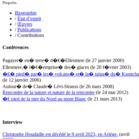
Lemonnier Philippe
Propolis.
Lobo Éric
Lodoidamba Chadraabalyn
Biographie
Loireau Alexis
/
État d’esprit
Loquet Denis
/
Œuvres
Lutz Philippe
/
Publications
Luzzatto-Béjanin Béatrice
/ Contributions
Manoukian Patrick
Marcel Patrick
Conférences
Marthaler Claude
Mathé Brian
Pagayer� en� terre� d�€�Ellesmere
(le 27 janvier 2000)
Mathieu Sandra
Miollis Bertrand de
Ellesmere,� l�€�emprise� des� glaces
(le 20 f�vrier 2003)
Mittelette Eddie
�€� pied� par� les� volcans� et� la� taïga� du� Kamtcha
Monchaud Morgan
(le 12 janvier 2006)
Mouginet Xavier
Autour� de� Claude� Lévi-Strauss
(le 26 mars 2008)
Moullec Christian
Rencontre de la nature et nature de la rencontre
(le 24 mai 2012)
Muller Victor
�€ pied de la mer du Nord au mont Blanc
(le 21 mars 2013)
Neyret Pierre
Neyroud Michel
Nicolas Philippe
Niveau Stéphane
Interview
Noacco Cristina
Nobili Johanna
Christophe Houdaille est décédé le 9 avril 2023, en Ariège.
(avril
Nodet Mariette