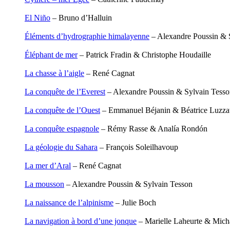
Carbonnaux Stéphan
Papouasie-Nouvelle-Guinée
Caritey Rémi
Paris
El Niño
– Bruno d’Halluin
Carrau Noak
Patagonie
Caufriez Anne
Pays dogon
Éléments d’hydrographie himalayenne
– Alexandre Poussin & 
Chérel Guillaume
Pèlerin d�€�Occident
Chambost Germain
Éléphant de mer
– Patrick Fradin & Christophe Houdaille
Chapuis Éric
Pèlerin d�€�Orient
Chapuis Amandine
Péninsule Antarctique
La chasse à l’aigle
– René Cagnat
Chastel Marie
Périple de Sao� Mai
Chaud Marianne
Roues libres
La conquête de l’Everest
– Alexandre Poussin & Sylvain Tess
Chenot Philippe
Route de la soie
Chicurel Arnaud
Route des Amériques
La conquête de l’Ouest
– Emmanuel Béjanin & Béatrice Luzzat
Clémenceau Adrien
Sahara
Colonna d’Istria Jérôme
Siberut
La conquête espagnole
– Rémy Rasse & Analía Rondón
Conesa Gabriel
Sinaï
Corazza Pascal
Spitzberg
La géologie du Sahara
– François Soleilhavoup
Cotta Jean-Marc
Ténéré
Cousergue Arnaud
Terre Adélie
La mer d’Aral
– René Cagnat
Crane Adrian
Terre d�€�Ellesmere
Crane Richard
Transsibérien
La mousson
– Alexandre Poussin & Sylvain Tesson
Croiziers de Lacvivier Aurélie
Wakhan
Dash Naraa
Yukon
La naissance de l’alpinisme
– Julie Boch
Debove Florence
Dectot de Christen Antoine
La navigation à bord d’une jonque
– Marielle Laheurte & Micha
Dedet Christian