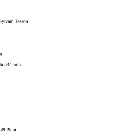
Sylvain Tesson
on
to-Béjanin
ël Pitiot