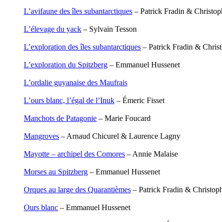
Houdaille Christophe
L’avifaune des îles subantarctiques
– Patrick Fradin & Christop
Hussain Fawaz
Hussenet Emmanuel
L’élevage du yack
– Sylvain Tesson
Imhof Valentine
Jacq Marie-Claire
L’exploration des îles subantarctiques
– Patrick Fradin & Chris
Jallade Sébastien
Janichon Gérard
L’exploration du Spitzberg
– Emmanuel Hussenet
Kerouedan Annie
Klein Julie
L’ordalie guyanaise des Maufrais
Klotz Lætitia
Klvana Ilya
L’ours blanc, l’égal de l’Inuk
– Émeric Fisset
Kotry Jérôme
La Brosse Gaële de
Manchots de Patagonie
– Marie Foucard
Labouche Didier
Lacarrière Jacques
Mangroves
– Arnaud Chicurel & Laurence Lagny
Lacrampe Corine
Lagny Laurence
Mayotte – archipel des Comores
– Annie Malaise
Laheurte Marielle
Lamotte Aymeric de
Morses au Spitzberg
– Emmanuel Hussenet
Lanni Dominique
Lanouguère-Bruneau Virginie
Orques au large des Quarantièmes
– Patrick Fradin & Christop
Lantz François
Lautier-Gaud Jean
Ours blanc
– Emmanuel Hussenet
Le Maître Anne
Leblanc Léopoldine