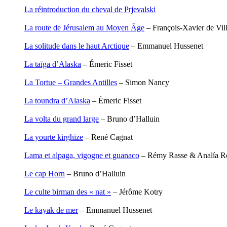
Degoul Franck
La réintroduction du cheval de Prjevalski
Delaunay Matthieu
Deledicque Sébastien
La route de Jérusalem au Moyen Âge
– François-Xavier de Vi
Delloye Bernard
Delloye Mélanie
La solitude dans le haut Arctique
– Emmanuel Hussenet
Descave Nicolas
Desprez Élise
La taïga d’Alaska
– Émeric Fisset
Desprez Léopoldine
Devouassoux Philippe
La Tortue – Grandes Antilles
– Simon Nancy
Dubois-Tartacap Nicole
Ducret Nicolas
La toundra d’Alaska
– Émeric Fisset
Dugast Stéphane
Dunbar Géraldine
La volta du grand large
– Bruno d’Halluin
Edwards Richard
Figueras Raymond
La yourte kirghize
– René Cagnat
Fisset Émeric
Fisset Christine
Lama et alpaga, vigogne et guanaco
– Rémy Rasse & Analía 
FitzGerald Edward
Fontaine Benoît
Le cap Horn
– Bruno d’Halluin
Foucard Marie
Fradin Patrick
Le culte birman des « nat »
– Jérôme Kotry
Fraisse Thomas
François Valérie
Le kayak de mer
– Emmanuel Hussenet
Fuligni Bruno
Gana Frédéric