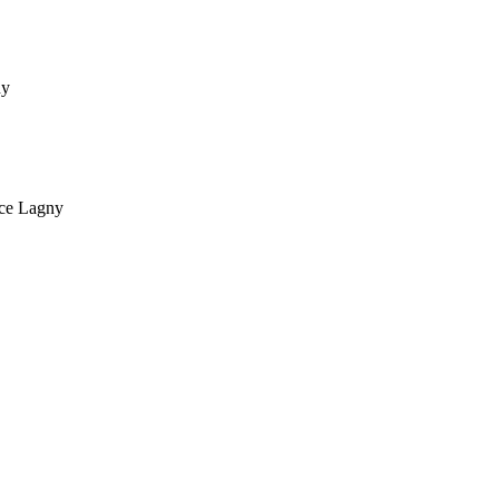
ny
ce Lagny