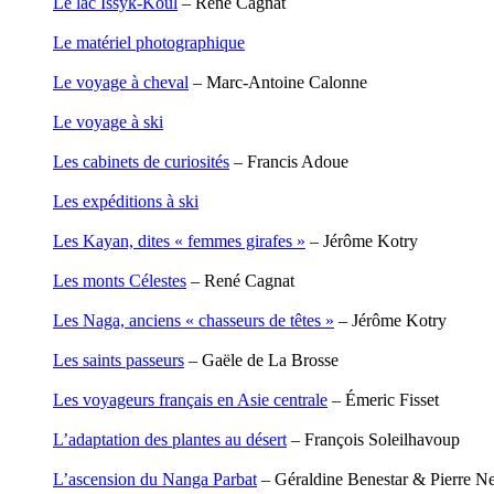
Le lac Issyk-Koul
– René Cagnat
Garcia Antoine
Garde François
Le matériel photographique
Gaullier Tanneguy
Gauthier Yves
Le voyage à cheval
– Marc-Antoine Calonne
Gemme Pierre
Gendre Florence
Le voyage à ski
Georis Stéphane
Gilbert Frédéric
Les cabinets de curiosités
– Francis Adoue
Giry Julien
Goisque Thomas
Les expéditions à ski
Grange Florent
Gras Cédric
Les Kayan, dites « femmes girafes »
– Jérôme Kotry
Griette Olivier
Guéguéniat Jean-Yves
Les monts Célestes
– René Cagnat
Guerrier Gérard
Guillemot Agnès
Les Naga, anciens « chasseurs de têtes »
– Jérôme Kotry
Guillotel Pierre-Antoine
Guyon Élizabeth
Les saints passeurs
– Gaële de La Brosse
Haegy Jean-Marie
Hafez Kim
Les voyageurs français en Asie centrale
– Émeric Fisset
Halluin Bruno d’
Hardivilliers Albéric d’
L’adaptation des plantes au désert
– François Soleilhavoup
Harvey James
Heimburger Mario
L’ascension du Nanga Parbat
– Géraldine Benestar & Pierre Ne
Hervouët Tifenn