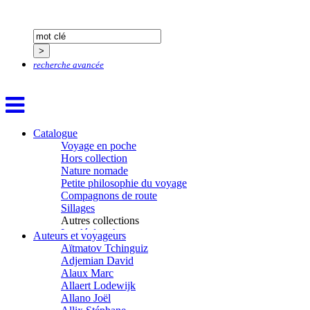
recherche avancée
Catalogue
Voyage en poche
Hors collection
Nature nomade
Petite philosophie du voyage
Compagnons de route
Sillages
Autres collections
La clé des champs
Auteurs et voyageurs
Chemins d’étoiles
Aïtmatov Tchinguiz
Visions
Adjemian David
Alaux Marc
Allaert Lodewijk
Allano Joël