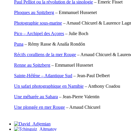
Paul Pelliot ou la révolution de la sinologie
– Émeric Fisset
Leblay Julien
Lebrun Alain
Phoques au Spitzberg
– Emmanuel Hussenet
Lefèvre David
Lelièvre Olivier
Photographie sous-marine
– Arnaud Chicurel & Laurence Lag
Lemire Olivier
Lemonnier Philippe
Pico – Archipel des Açores
– Julie Boch
Lobo Éric
Lodoidamba Chadraabalyn
Puna
– Rémy Rasse & Analía Rondón
Loireau Alexis
Loquet Denis
Récifs coralliens de la mer Rouge
– Arnaud Chicurel & Lauren
Lutz Philippe
Luzzatto-Béjanin Béatrice
Renne au Spitzberg
– Emmanuel Hussenet
Manoukian Patrick
Marcel Patrick
Sainte-Hélène – Atlantique Sud
– Jean-Paul Delbert
Marthaler Claude
Mathé Brian
Un safari photographique en Namibie
– Anthony Coadou
Mathieu Sandra
Miollis Bertrand de
Une méharée au Sahara
– Jean-Pierre Valentin
Mittelette Eddie
Monchaud Morgan
Une plongée en mer Rouge
– Arnaud Chicurel
Mouginet Xavier
Moullec Christian
Muller Victor
Neyret Pierre
Neyroud Michel