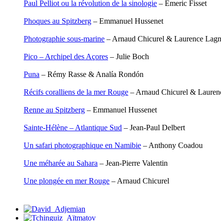
Paul Pelliot ou la révolution de la sinologie
– Émeric Fisset
Leblay Julien
Lebrun Alain
Phoques au Spitzberg
– Emmanuel Hussenet
Lefèvre David
Lelièvre Olivier
Photographie sous-marine
– Arnaud Chicurel & Laurence Lag
Lemire Olivier
Lemonnier Philippe
Pico – Archipel des Açores
– Julie Boch
Lobo Éric
Lodoidamba Chadraabalyn
Puna
– Rémy Rasse & Analía Rondón
Loireau Alexis
Loquet Denis
Récifs coralliens de la mer Rouge
– Arnaud Chicurel & Lauren
Lutz Philippe
Luzzatto-Béjanin Béatrice
Renne au Spitzberg
– Emmanuel Hussenet
Manoukian Patrick
Marcel Patrick
Sainte-Hélène – Atlantique Sud
– Jean-Paul Delbert
Marthaler Claude
Mathé Brian
Un safari photographique en Namibie
– Anthony Coadou
Mathieu Sandra
Miollis Bertrand de
Une méharée au Sahara
– Jean-Pierre Valentin
Mittelette Eddie
Monchaud Morgan
Une plongée en mer Rouge
– Arnaud Chicurel
Mouginet Xavier
Moullec Christian
Muller Victor
Neyret Pierre
Neyroud Michel