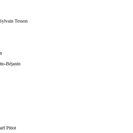
Sylvain Tesson
on
to-Béjanin
ël Pitiot