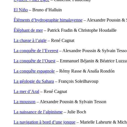
Carbonnaux Stéphan
Papouasie-Nouvelle-Guinée
Caritey Rémi
Paris
El Niño
– Bruno d’Halluin
Carrau Noak
Patagonie
Caufriez Anne
Pays dogon
Éléments d’hydrographie himalayenne
– Alexandre Poussin & 
Chérel Guillaume
Pèlerin d�€�Occident
Chambost Germain
Éléphant de mer
– Patrick Fradin & Christophe Houdaille
Chapuis Éric
Pèlerin d�€�Orient
Chapuis Amandine
Péninsule Antarctique
La chasse à l’aigle
– René Cagnat
Chastel Marie
Périple de Sao� Mai
Chaud Marianne
Roues libres
La conquête de l’Everest
– Alexandre Poussin & Sylvain Tess
Chenot Philippe
Route de la soie
Chicurel Arnaud
Route des Amériques
La conquête de l’Ouest
– Emmanuel Béjanin & Béatrice Luzzat
Clémenceau Adrien
Sahara
Colonna d’Istria Jérôme
Siberut
La conquête espagnole
– Rémy Rasse & Analía Rondón
Conesa Gabriel
Sinaï
Corazza Pascal
Spitzberg
La géologie du Sahara
– François Soleilhavoup
Cotta Jean-Marc
Ténéré
Cousergue Arnaud
Terre Adélie
La mer d’Aral
– René Cagnat
Crane Adrian
Terre d�€�Ellesmere
Crane Richard
Transsibérien
La mousson
– Alexandre Poussin & Sylvain Tesson
Croiziers de Lacvivier Aurélie
Wakhan
Dash Naraa
Yukon
La naissance de l’alpinisme
– Julie Boch
Debove Florence
Dectot de Christen Antoine
La navigation à bord d’une jonque
– Marielle Laheurte & Micha
Dedet Christian