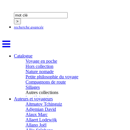
recherche avancée
Catalogue
Voyage en poche
Hors collection
Nature nomade
Petite philosophie du voyage
Compagnons de route
Sillages
Autres collections
La clé des champs
Auteurs et voyageurs
Chemins d’étoiles
Aïtmatov Tchinguiz
Visions
Adjemian David
Alaux Marc
Allaert Lodewijk
Allano Joël