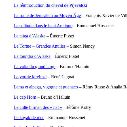
Degoul Franck
La réintroduction du cheval de Prjevalski
Delaunay Matthieu
Deledicque Sébastien
La route de Jérusalem au Moyen Âge
– François-Xavier de Vi
Delloye Bernard
Delloye Mélanie
La solitude dans le haut Arctique
– Emmanuel Hussenet
Descave Nicolas
Desprez Élise
La taïga d’Alaska
– Émeric Fisset
Desprez Léopoldine
Devouassoux Philippe
La Tortue – Grandes Antilles
– Simon Nancy
Dubois-Tartacap Nicole
Ducret Nicolas
La toundra d’Alaska
– Émeric Fisset
Dugast Stéphane
Dunbar Géraldine
La volta du grand large
– Bruno d’Halluin
Edwards Richard
Figueras Raymond
La yourte kirghize
– René Cagnat
Fisset Émeric
Fisset Christine
Lama et alpaga, vigogne et guanaco
– Rémy Rasse & Analía 
FitzGerald Edward
Fontaine Benoît
Le cap Horn
– Bruno d’Halluin
Foucard Marie
Fradin Patrick
Le culte birman des « nat »
– Jérôme Kotry
Fraisse Thomas
François Valérie
Le kayak de mer
– Emmanuel Hussenet
Fuligni Bruno
Gana Frédéric