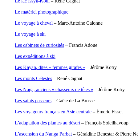
Le lac Issyk-Koul
– René Cagnat
Garcia Antoine
Garde François
Le matériel photographique
Gaullier Tanneguy
Gauthier Yves
Le voyage à cheval
– Marc-Antoine Calonne
Gemme Pierre
Gendre Florence
Le voyage à ski
Georis Stéphane
Gilbert Frédéric
Les cabinets de curiosités
– Francis Adoue
Giry Julien
Goisque Thomas
Les expéditions à ski
Grange Florent
Gras Cédric
Les Kayan, dites « femmes girafes »
– Jérôme Kotry
Griette Olivier
Guéguéniat Jean-Yves
Les monts Célestes
– René Cagnat
Guerrier Gérard
Guillemot Agnès
Les Naga, anciens « chasseurs de têtes »
– Jérôme Kotry
Guillotel Pierre-Antoine
Guyon Élizabeth
Les saints passeurs
– Gaële de La Brosse
Haegy Jean-Marie
Hafez Kim
Les voyageurs français en Asie centrale
– Émeric Fisset
Halluin Bruno d’
Hardivilliers Albéric d’
L’adaptation des plantes au désert
– François Soleilhavoup
Harvey James
Heimburger Mario
L’ascension du Nanga Parbat
– Géraldine Benestar & Pierre Ne
Hervouët Tifenn