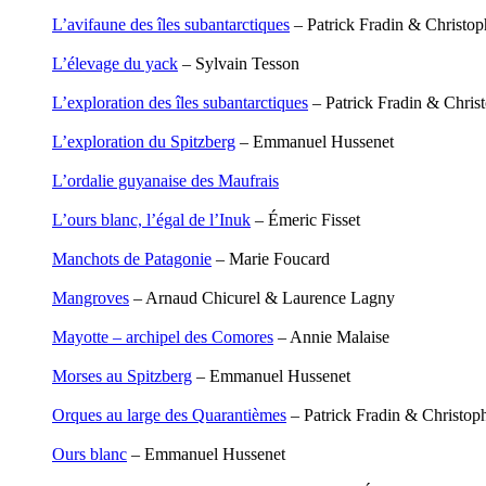
Houdaille Christophe
L’avifaune des îles subantarctiques
– Patrick Fradin & Christop
Hussain Fawaz
Hussenet Emmanuel
L’élevage du yack
– Sylvain Tesson
Imhof Valentine
Jacq Marie-Claire
L’exploration des îles subantarctiques
– Patrick Fradin & Chris
Jallade Sébastien
Janichon Gérard
L’exploration du Spitzberg
– Emmanuel Hussenet
Kerouedan Annie
Klein Julie
L’ordalie guyanaise des Maufrais
Klotz Lætitia
Klvana Ilya
L’ours blanc, l’égal de l’Inuk
– Émeric Fisset
Kotry Jérôme
La Brosse Gaële de
Manchots de Patagonie
– Marie Foucard
Labouche Didier
Lacarrière Jacques
Mangroves
– Arnaud Chicurel & Laurence Lagny
Lacrampe Corine
Lagny Laurence
Mayotte – archipel des Comores
– Annie Malaise
Laheurte Marielle
Lamotte Aymeric de
Morses au Spitzberg
– Emmanuel Hussenet
Lanni Dominique
Lanouguère-Bruneau Virginie
Orques au large des Quarantièmes
– Patrick Fradin & Christop
Lantz François
Lautier-Gaud Jean
Ours blanc
– Emmanuel Hussenet
Le Maître Anne
Leblanc Léopoldine