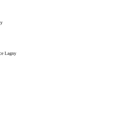
ny
ce Lagny