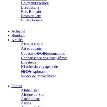
Bourgault Pierrick
Brès Justine
Brès Romain
Brossier Éric
Buchy Franck
Buffon Bertrand
Buiron Daphné
Actualité
Busquet Gérard
Boutique
Cagnat René
Articles
Calonne Marc-Antoine
Aléas et risque
Calvez Tangi
Art et voyage
Cann Typhaine
Collecte d�€�informations
Carbonnaux Stéphan
Connaissance des écosystèmes
Caritey Rémi
Entretiens
Carrau Noak
Histoire du voyage et de
Caufriez Anne
l�€�exploration
Chérel Guillaume
Chambost Germain
Modes de déplacement
Chapuis Éric
Parcours
Chapuis Amandine
Parcours choisis
Photos
Chastel Marie
Patrimoine
Afghanistan
Chaud Marianne
Petite ethnographie
Afrique du Sud
Chenot Philippe
Portraits
Amérindiens
Chicurel Arnaud
Questions de survie
Andes
Clémenceau Adrien
Réflexions