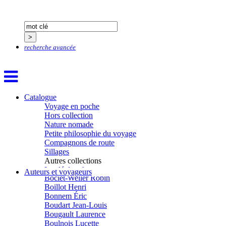
Bastide Fabien
Baudin Julie
Baujard Jacques
Bazin Sylvain
Bellanger Marc
recherche avancée
Bellec Hervé
Belleville Régis
Benestar Géraldine
Benoist Yann
Bertrand Jordane
Bertrandy Antoine
Catalogue
Bezsonov Youri
Voyage en poche
Bideau Michel-Cosme
Hors collection
Billard Yannick
Nature nomade
Blanchet Anne-Lise
Petite philosophie du voyage
Bluntzer Christophe
Compagnons de route
Bobin Mathieu
Sillages
Boch Anne-Laure
Autres collections
Boch Julie
La clé des champs
Auteurs et voyageurs
Boclet-Weller Robin
Chemins d’étoiles
Boillot Henri
Visions
Bonnem Éric
Boudart Jean-Louis
Bougault Laurence
Boulnois Lucette