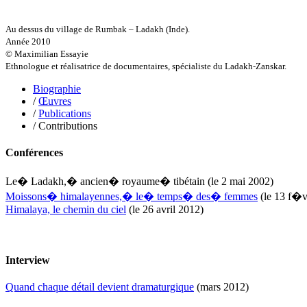
Griette Olivier
Guéguéniat Jean-Yves
Guerrier Gérard
Au dessus du village de Rumbak – Ladakh (Inde).
Guillemot Agnès
Année 2010
Guillotel Pierre-Antoine
© Maximilian Essayie
Guyon Élizabeth
Ethnologue et réalisatrice de documentaires, spécialiste du Ladakh-Zanskar.
Haegy Jean-Marie
Hafez Kim
Biographie
Halluin Bruno d’
/
Œuvres
Hardivilliers Albéric d’
/
Publications
Harvey James
/ Contributions
Heimburger Mario
Hervouët Tifenn
Conférences
Houdaille Christophe
Hussain Fawaz
Le� Ladakh,� ancien� royaume� tibétain
(le 2 mai 2002)
Hussenet Emmanuel
Moissons� himalayennes,� le� temps� des� femmes
(le 13 f�v
Imhof Valentine
Himalaya, le chemin du ciel
(le 26 avril 2012)
Jacq Marie-Claire
Jallade Sébastien
Janichon Gérard
Kerouedan Annie
Klein Julie
Interview
Klotz Lætitia
Klvana Ilya
Quand chaque détail devient dramaturgique
(mars 2012)
Kotry Jérôme