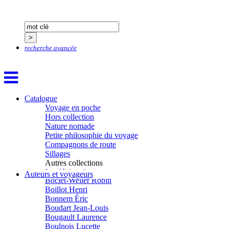
Bastide Fabien
Baudin Julie
Baujard Jacques
Bazin Sylvain
Bellanger Marc
recherche avancée
Bellec Hervé
Belleville Régis
Benestar Géraldine
Benoist Yann
Bertrand Jordane
Bertrandy Antoine
Catalogue
Bezsonov Youri
Voyage en poche
Bideau Michel-Cosme
Hors collection
Billard Yannick
Nature nomade
Blanchet Anne-Lise
Petite philosophie du voyage
Bluntzer Christophe
Compagnons de route
Bobin Mathieu
Sillages
Boch Anne-Laure
Autres collections
Boch Julie
La clé des champs
Auteurs et voyageurs
Boclet-Weller Robin
Chemins d’étoiles
Boillot Henri
Visions
Bonnem Éric
Boudart Jean-Louis
Bougault Laurence
Boulnois Lucette