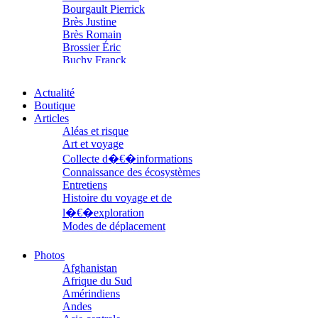
Bourgault Pierrick
Brès Justine
Brès Romain
Brossier Éric
Buchy Franck
Buffon Bertrand
Buiron Daphné
Actualité
Busquet Gérard
Boutique
Cagnat René
Articles
Calonne Marc-Antoine
Aléas et risque
Calvez Tangi
Art et voyage
Cann Typhaine
Collecte d�€�informations
Carbonnaux Stéphan
Connaissance des écosystèmes
Caritey Rémi
Entretiens
Carrau Noak
Histoire du voyage et de
Caufriez Anne
l�€�exploration
Chérel Guillaume
Chambost Germain
Modes de déplacement
Chapuis Éric
Parcours
Chapuis Amandine
Parcours choisis
Photos
Chastel Marie
Patrimoine
Afghanistan
Chaud Marianne
Petite ethnographie
Afrique du Sud
Chenot Philippe
Portraits
Amérindiens
Chicurel Arnaud
Questions de survie
Andes
Clémenceau Adrien
Réflexions