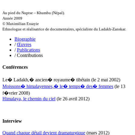
Griette Olivier
Guéguéniat Jean-Yves
Guerrier Gérard
Au pied du Nuptse – Khumbu (Népal).
Guillemot Agnès
Année 2009
Guillotel Pierre-Antoine
© Maximilian Essayie
Guyon Élizabeth
Ethnologue et réalisatrice de documentaires, spécialiste du Ladakh-Zanskar.
Haegy Jean-Marie
Hafez Kim
Biographie
Halluin Bruno d’
/
Œuvres
Hardivilliers Albéric d’
/
Publications
Harvey James
/ Contributions
Heimburger Mario
Hervouët Tifenn
Conférences
Houdaille Christophe
Hussain Fawaz
Le� Ladakh,� ancien� royaume� tibétain
(le 2 mai 2002)
Hussenet Emmanuel
Moissons� himalayennes,� le� temps� des� femmes
(le 13
Imhof Valentine
Jacq Marie-Claire
f�vrier 2008)
Jallade Sébastien
Himalaya, le chemin du ciel
(le 26 avril 2012)
Janichon Gérard
Kerouedan Annie
Klein Julie
Klotz Lætitia
Interview
Klvana Ilya
Kotry Jérôme
Quand chaque détail devient dramaturgique
(mars 2012)