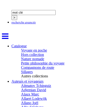
recherche avancée
Catalogue
Voyage en poche
Hors collection
Nature nomade
Petite philosophie du voyage
Compagnons de route
Sillages
Autres collections
La clé des champs
Auteurs et voyageurs
Chemins d’étoiles
Aïtmatov Tchinguiz
Visions
Adjemian David
Alaux Marc
Allaert Lodewijk
Allano Joël