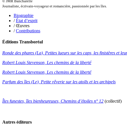
© JMR Bancharelle
Roux Baptiste
Journaliste, écrivain-voyageur et romancière, passionnée par les îles.
Sablé Erik
Saint-Loup
Biographie
Salon Olivier
/
État d’esprit
Sapin-Defour Cédric
/ Œuvres
Sattler Alexandre
/
Contributions
Sauquet Michel
Sauve Philippe
Éditions Transboréal
Shipton Eric
Sibony Julie
Ronde des phares (La), Petites lueurs sur les caps, les finistères et leur
Sokpakbaïev Berdibek
Soleilhavoup François
Robert Louis Stevenson, Les chemins de la liberté
Squillace Sophie
Stuck Hudson
Robert Louis Stevenson, Les chemins de la liberté
Sylvestre Françoise
Tardieu Marc
Parfum des îles (Le), Petite rêverie sur les atolls et les archipels
Terrisse Marc
Tesson Sylvain
Thevenet Jacqueline
Îles funestes, îles bienheureuses, Chemins d’étoiles n° 12
(collectif)
Touboul Marion
Toumanov Vadim
Trouplin Boris
Troussier Virginie
Autres éditeurs
Tuilier Romain