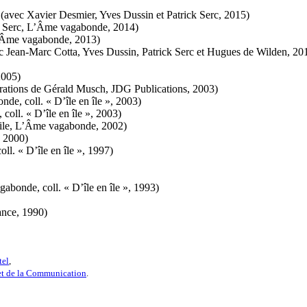
(avec Xavier Desmier, Yves Dussin et Patrick Serc, 2015)
ick Serc, L’Âme vagabonde, 2014)
 L’Âme vagabonde, 2013)
 Jean-Marc Cotta, Yves Dussin, Patrick Serc et Hugues de Wilden, 2012 
2005)
rations de Gérald Musch, JDG Publications, 2003)
e, coll. « D’île en île », 2003)
ll. « D’île en île », 2003)
rcile, L’Âme vagabonde, 2002)
, 2000)
l. « D’île en île », 1997)
bonde, coll. « D’île en île », 1993)
ance, 1990)
tel
,
 et de la Communication
.