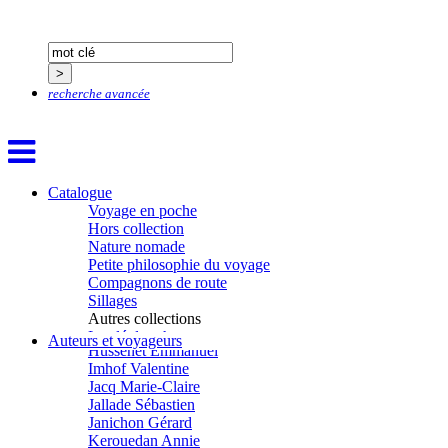
Giry Julien
Goisque Thomas
Grange Florent
Gras Cédric
Griette Olivier
recherche avancée
Guéguéniat Jean-Yves
Guerrier Gérard
Guillemot Agnès
Guillotel Pierre-Antoine
Guyon Élizabeth
Haegy Jean-Marie
Catalogue
Hafez Kim
Voyage en poche
Halluin Bruno d’
Hors collection
Hardivilliers Albéric d’
Nature nomade
Harvey James
Petite philosophie du voyage
Heimburger Mario
Compagnons de route
Hervouët Tifenn
Sillages
Houdaille Christophe
Autres collections
Hussain Fawaz
La clé des champs
Auteurs et voyageurs
Hussenet Emmanuel
Chemins d’étoiles
Imhof Valentine
Visions
Jacq Marie-Claire
Jallade Sébastien
Janichon Gérard
Kerouedan Annie