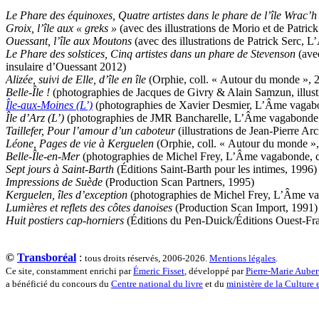
Tulane Fabrice
Tzapoff Antoine
Le Phare des équinoxes, Quatre artistes dans le phare de l’île Wrac’h
Ujfalvy-Bourdon Marie de
Groix, l’île aux « greks »
(avec des illustrations de Morio et de Patr
Urbain Jean-Didier
Ouessant, l’île aux Moutons
(avec des illustrations de Patrick Serc,
Valéry Philippe
Le Phare des solstices, Cinq artistes dans un phare de Stevenson
(avec
Valentin Jean-Pierre
insulaire d’Ouessant 2012)
Valverde Benjamin
Alizée, suivi de Elle, d’île en île
(Orphie, coll. « Autour du monde », 
Vayron Isabelle
Belle-Île !
(photographies de Jacques de Givry & Alain Samzun, illust
Vayron Xavier
Île-aux-Moines (L’)
(photographies de Xavier Desmier, L’Âme vagabond
Vera Siphay
Île d’Arz (L’)
(photographies de JMR Bancharelle, L’Âme vagabonde, co
Victor Daphné
Taillefer, Pour l’amour d’un caboteur
(illustrations de Jean-Pierre A
Victor Paul-Émile
Léone, Pages de vie à Kerguelen
(Orphie, coll. « Autour du monde »
Victor Stéphane
Belle-Île-en-Mer
(photographies de Michel Frey, L’Âme vagabonde, col
Vignon Vincent
Sept jours à Saint-Barth
(Éditions Saint-Barth pour les intimes, 1996)
Villemagne François-Xavier de
Impressions de Suède
(Production Scan Partners, 1995)
Weill-Parot Nicolas
Kerguelen, îles d’exception
(photographies de Michel Frey, L’Âme vaga
Weis Robert
Lumières et reflets des côtes danoises
(Production Scan Import, 1991)
Yger Yves
Huit postiers cap-horniers
(Éditions du Pen-Duick/Éditions Ouest-Fr
Zénon Sophie
©
Transboréal
:
tous droits réservés, 2006-2026.
Mentions légales
.
Ce site, constamment enrichi par
Émeric Fisset
, développé par
Pierre-Marie Auber
a bénéficié du concours du
Centre national du livre
et du
ministère de la Culture