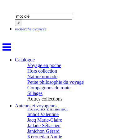
Giry Julien
Goisque Thomas
Grange Florent
Gras Cédric
Griette Olivier
recherche avancée
Guéguéniat Jean-Yves
Guerrier Gérard
Guillemot Agnès
Guillotel Pierre-Antoine
Guyon Élizabeth
Haegy Jean-Marie
Catalogue
Hafez Kim
Voyage en poche
Halluin Bruno d’
Hors collection
Hardivilliers Albéric d’
Nature nomade
Harvey James
Petite philosophie du voyage
Heimburger Mario
Compagnons de route
Hervouët Tifenn
Sillages
Houdaille Christophe
Autres collections
Hussain Fawaz
La clé des champs
Auteurs et voyageurs
Hussenet Emmanuel
Chemins d’étoiles
Imhof Valentine
Visions
Jacq Marie-Claire
Jallade Sébastien
Janichon Gérard
Kerouedan Annie