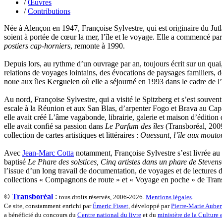
/
Œuvres
Roux Baptiste
/
Contributions
Sablé Erik
Saint-Loup
Née à Alençon en 1947, Françoise Sylvestre, qui est originaire du Jutla
Salon Olivier
soient à portée de cœur la mer, l’île et le voyage. Elle a commencé par 
Sapin-Defour Cédric
postiers cap-horniers
, remonte à 1990.
Sattler Alexandre
Sauquet Michel
Depuis lors, au rythme d’un ouvrage par an, toujours écrit sur un quai
Sauve Philippe
relations de voyages lointains, des évocations de paysages familiers,
Shipton Eric
noue aux îles Kerguelen où elle a séjourné en 1993 dans le cadre de l’i
Sibony Julie
Sokpakbaïev Berdibek
Au nord, Françoise Sylvestre, qui a visité le Spitzberg et s’est souvent
Soleilhavoup François
escale à la Réunion et aux San Blas, d’arpenter Fogo et Brava au Cap-V
Squillace Sophie
elle avait créé L’âme vagabonde, librairie, galerie et maison d’édition 
Stuck Hudson
elle avait confié sa passion dans
Le Parfum des îles
(Transboréal, 2009,
Sylvestre Françoise
collection de cartes artistiques et littéraires :
Ouessant, l’île aux mouto
Tardieu Marc
Terrisse Marc
Avec
Jean-Marc Cotta
notamment, Françoise Sylvestre s’est livrée au s
Tesson Sylvain
baptisé
Le Phare des solstices, Cinq artistes dans un phare de Steven
Thevenet Jacqueline
l’issue d’un long travail de documentation, de voyages et de lectures d
Touboul Marion
collections « Compagnons de route » et « Voyage en poche » de Transbo
Toumanov Vadim
Trouplin Boris
©
Transboréal
:
tous droits réservés, 2006-2026.
Mentions légales
.
Troussier Virginie
Ce site, constamment enrichi par
Émeric Fisset
, développé par
Pierre-Marie Auber
Tuilier Romain
a bénéficié du concours du
Centre national du livre
et du
ministère de la Culture