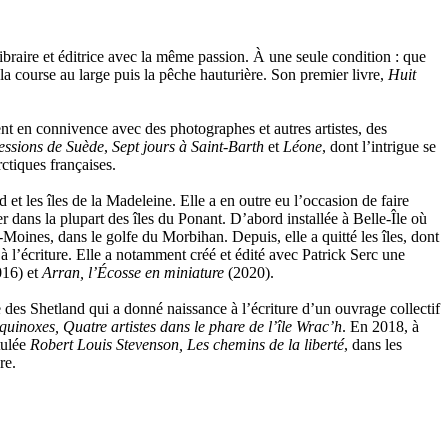
libraire et éditrice avec la même passion. À une seule condition : que
 la course au large puis la pêche hauturière. Son premier livre,
Huit
nt en connivence avec des photographes et autres artistes, des
essions de Suède
,
Sept jours à Saint-Barth
et
Léone
, dont l’intrigue se
ctiques françaises.
 et les îles de la Madeleine. Elle a en outre eu l’occasion de faire
 dans la plupart des îles du Ponant. D’abord installée à Belle-Île où
x-Moines, dans le golfe du Morbihan. Depuis, elle a quitté les îles, dont
à l’écriture. Elle a notamment créé et édité avec Patrick Serc une
16) et
Arran, l’Écosse en miniature
(2020).
e des Shetland qui a donné naissance à l’écriture d’un ouvrage collectif
uinoxes, Quatre artistes dans le phare de l’île Wrac’h
. En 2018, à
itulée
Robert Louis Stevenson, Les chemins de la liberté
, dans les
re.