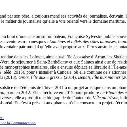
nd par son père, a toujours mené ses activités de journaliste, écrivain, 
le métier de journaliste qu’elle a vite orienté vers le domaine maritime,
, au bout d’une cale ou sur un bateau, Françoise Sylvestre publie, souve
 des aventures romanesques :
Lumières et reflets des côtes danoises
,
Impr
nventaire patrimonial qu’elle avait proposé aux Terres australes et antar
 rendue dans les Lofoten, aime aussi l’île écossaise d’Arran, les Shetland
ert, de séjourner à Saint-Barthélemy et aux Saintes ainsi que de résider
de monographies insulaires, elle a ensuite déplacé sa librairie à l’Île-au
 rééd. 2015), pour s’installer à Cancale, où elle continue de s’adonner 
ns
(2013),
Groix, l’île aux « greks »
(2014),
Izenah, l’île aux moines
(20
olstice de l’été puis de l’hiver 2011 à un projet artistique dans un phar
son
, paru en 2012. Elle a récidivé en 2015 pour produire
Le Phare des éq
iverses, elle a produit une biographie de l’auteur de
L’Île au trésor
, int
réal. Et c’est à présent aux phares qu’elle consacre un projet d’écritu
tel
,
 et de la Communication
.