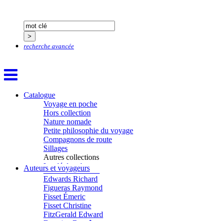
Crane Adrian
Crane Richard
Croiziers de Lacvivier Aurélie
Dash Naraa
Debove Florence
Dectot de Christen Antoine
recherche avancée
Dedet Christian
Degoul Franck
Delaunay Matthieu
Deledicque Sébastien
Delloye Bernard
Catalogue
Delloye Mélanie
Voyage en poche
Descave Nicolas
Hors collection
Desprez Élise
Nature nomade
Desprez Léopoldine
Petite philosophie du voyage
Devouassoux Philippe
Compagnons de route
Dubois-Tartacap Nicole
Sillages
Ducret Nicolas
Autres collections
Dugast Stéphane
La clé des champs
Auteurs et voyageurs
Dunbar Géraldine
Chemins d’étoiles
Edwards Richard
Visions
Figueras Raymond
Fisset Émeric
Fisset Christine
FitzGerald Edward