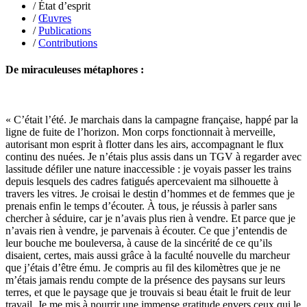
/ État d’esprit
Poncet Sally
/
Œuvres
Poncins Gontran de
/
Publications
Poulle Marie-Lazarine
/
Contributions
Poussin Alexandre
Prjevalski Nikolaï
De miraculeuses métaphores :
Quierzy Pauline
Raffard Matthieu
Rasse Rémy
Ravel Patrice de
Revel Luc de
« C’était l’été. Je marchais dans la campagne française, happé par la
Ripart Jacqueline
ligne de fuite de l’horizon. Mon corps fonctionnait à merveille,
Rizzato Tullio
autorisant mon esprit à flotter dans les airs, accompagnant le flux
Rochez Carine
continu des nuées. Je n’étais plus assis dans un TGV à regarder avec
Rondón Analía
lassitude défiler une nature inaccessible : je voyais passer les trains
Roperch Aurélie
depuis lesquels des cadres fatigués apercevaient ma silhouette à
Roux Baptiste
travers les vitres. Je croisai le destin d’hommes et de femmes que je
Sablé Erik
prenais enfin le temps d’écouter. À tous, je réussis à parler sans
Saint-Loup
chercher à séduire, car je n’avais plus rien à vendre. Et parce que je
Salon Olivier
n’avais rien à vendre, je parvenais à écouter. Ce que j’entendis de
Sapin-Defour Cédric
leur bouche me bouleversa, à cause de la sincérité de ce qu’ils
Sattler Alexandre
disaient, certes, mais aussi grâce à la faculté nouvelle du marcheur
Sauquet Michel
que j’étais d’être ému. Je compris au fil des kilomètres que je ne
Sauve Philippe
m’étais jamais rendu compte de la présence des paysans sur leurs
Shipton Eric
terres, et que le paysage que je trouvais si beau était le fruit de leur
Sibony Julie
travail. Je me mis à nourrir une immense gratitude envers ceux qui le