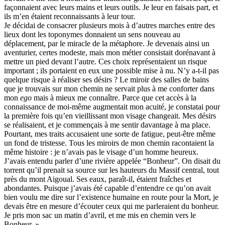
Sokpakbaïev Berdibek
façonnaient avec leurs mains et leurs outils. Je leur en faisais part, et
Soleilhavoup François
ils m’en étaient reconnaissants à leur tour.
Squillace Sophie
Je décidai de consacrer plusieurs mois à d’autres marches entre des
Stuck Hudson
lieux dont les toponymes donnaient un sens nouveau au
Sylvestre Françoise
déplacement, par le miracle de la métaphore. Je devenais ainsi un
Tardieu Marc
aventurier, certes modeste, mais mon métier consistait dorénavant à
Terrisse Marc
mettre un pied devant l’autre. Ces choix représentaient un risque
Tesson Sylvain
important ; ils portaient en eux une possible mise à nu. N’y a-t-il pas
Thevenet Jacqueline
quelque risque à réaliser ses désirs ? Le miroir des salles de bains
Touboul Marion
que je trouvais sur mon chemin ne servait plus à me conforter dans
Toumanov Vadim
mon
ego
mais à mieux me connaître. Parce que cet accès à la
Trouplin Boris
connaissance de moi-même augmentait mon acuité, je constatai pour
Troussier Virginie
la première fois qu’en vieillissant mon visage changeait. Mes désirs
Tuilier Romain
se réalisaient, et je commençais à me sentir davantage à ma place.
Tulane Fabrice
Pourtant, mes traits accusaient une sorte de fatigue, peut-être même
Tzapoff Antoine
un fond de tristesse. Tous les miroirs de mon chemin racontaient la
Ujfalvy-Bourdon Marie de
même histoire : je n’avais pas le visage d’un homme heureux.
Urbain Jean-Didier
J’avais entendu parler d’une rivière appelée “Bonheur”. On disait du
Valéry Philippe
torrent qu’il prenait sa source sur les hauteurs du Massif central, tout
Valentin Jean-Pierre
près du mont Aigoual. Ses eaux, paraît-il, étaient fraîches et
Valverde Benjamin
abondantes. Puisque j’avais été capable d’entendre ce qu’on avait
Vayron Isabelle
bien voulu me dire sur l’existence humaine en route pour la Mort, je
Vayron Xavier
devais être en mesure d’écouter ceux qui me parleraient du bonheur.
Vera Siphay
Je pris mon sac un matin d’avril, et me mis en chemin vers le
Victor Daphné
Bonheur. »