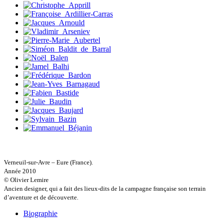
Mittelette Eddie
Monchaud Morgan
Mouginet Xavier
Moullec Christian
Muller Victor
Neyret Pierre
Neyroud Michel
Nicolas Philippe
Niveau Stéphane
Noacco Cristina
Nobili Johanna
Nodet Mariette
Nodet Philippe
Ollivier-Henry Jocelyne
Olmedo Éric
Pacquier Thierry
Pajetnov Valentin
Pastureau Jean
Verneuil-sur-Avre – Eure (France).
Pavie Auguste
Année 2010
Pelcat Armelle
© Olivier Lemire
Peltier Julien
Ancien designer, qui a fait des lieux-dits de la campagne française son terrain
Pinchon Emmanuel
d’aventure et de découverte.
Pitiot Michaël
Pitras Olivier
Biographie
Plane Alice