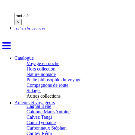
Blanchet Anne-Lise
Bluntzer Christophe
Bobin Mathieu
Boch Anne-Laure
Boch Julie
recherche avancée
Boclet-Weller Robin
Boillot Henri
Bonnem Éric
Boudart Jean-Louis
Bougault Laurence
Boulnois Lucette
Catalogue
Bourgault Pierrick
Voyage en poche
Brès Justine
Hors collection
Brès Romain
Nature nomade
Brossier Éric
Petite philosophie du voyage
Buchy Franck
Compagnons de route
Buffon Bertrand
Sillages
Buiron Daphné
Autres collections
Busquet Gérard
La clé des champs
Auteurs et voyageurs
Cagnat René
Chemins d’étoiles
Calonne Marc-Antoine
Visions
Calvez Tangi
Cann Typhaine
Carbonnaux Stéphan
Caritey Rémi