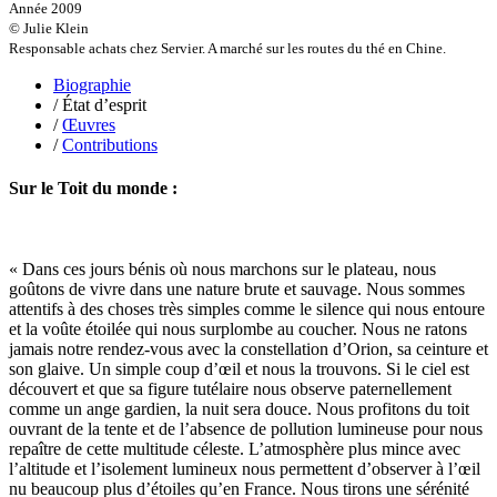
Hussain Fawaz
Année 2009
Hussenet Emmanuel
© Julie Klein
Imhof Valentine
Responsable achats chez Servier. A marché sur les routes du thé en Chine.
Jacq Marie-Claire
Jallade Sébastien
Biographie
Janichon Gérard
/ État d’esprit
Kerouedan Annie
/
Œuvres
Klein Julie
/
Contributions
Klotz Lætitia
Klvana Ilya
Sur le Toit du monde :
Kotry Jérôme
La Brosse Gaële de
Labouche Didier
Lacarrière Jacques
« Dans ces jours bénis où nous marchons sur le plateau, nous
Lacrampe Corine
goûtons de vivre dans une nature brute et sauvage. Nous sommes
Lagny Laurence
attentifs à des choses très simples comme le silence qui nous entoure
Laheurte Marielle
et la voûte étoilée qui nous surplombe au coucher. Nous ne ratons
Lamotte Aymeric de
jamais notre rendez-vous avec la constellation d’Orion, sa ceinture et
Lanni Dominique
son glaive. Un simple coup d’œil et nous la trouvons. Si le ciel est
Lanouguère-Bruneau Virginie
découvert et que sa figure tutélaire nous observe paternellement
Lantz François
comme un ange gardien, la nuit sera douce. Nous profitons du toit
Lautier-Gaud Jean
ouvrant de la tente et de l’absence de pollution lumineuse pour nous
Le Maître Anne
repaître de cette multitude céleste. L’atmosphère plus mince avec
Leblanc Léopoldine
l’altitude et l’isolement lumineux nous permettent d’observer à l’œil
Leblay Julien
nu beaucoup plus d’étoiles qu’en France. Nous tirons une sérénité