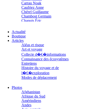
Carrau Noak
Caufriez Anne
Chérel Guillaume
Chambost Germain
Chapuis Éric
Chapuis Amandine
Chastel Marie
Actualité
Chaud Marianne
Boutique
Chenot Philippe
Articles
Chicurel Arnaud
Aléas et risque
Clémenceau Adrien
Art et voyage
Colonna d’Istria Jérôme
Collecte d�€�informations
Conesa Gabriel
Connaissance des écosystèmes
Corazza Pascal
Entretiens
Cotta Jean-Marc
Histoire du voyage et de
Cousergue Arnaud
l�€�exploration
Crane Adrian
Crane Richard
Modes de déplacement
Croiziers de Lacvivier Aurélie
Parcours
Dash Naraa
Parcours choisis
Photos
Debove Florence
Patrimoine
Afghanistan
Dectot de Christen Antoine
Petite ethnographie
Afrique du Sud
Dedet Christian
Portraits
Amérindiens
Degoul Franck
Questions de survie
Andes
Delaunay Matthieu
Réflexions