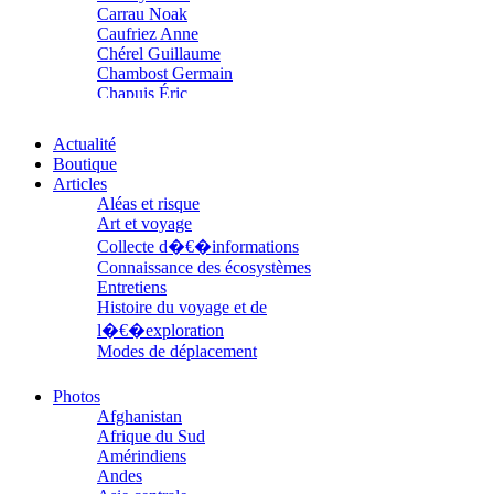
Carrau Noak
Caufriez Anne
Chérel Guillaume
Chambost Germain
Chapuis Éric
Chapuis Amandine
Chastel Marie
Actualité
Chaud Marianne
Boutique
Chenot Philippe
Articles
Chicurel Arnaud
Aléas et risque
Clémenceau Adrien
Art et voyage
Colonna d’Istria Jérôme
Collecte d�€�informations
Conesa Gabriel
Connaissance des écosystèmes
Corazza Pascal
Entretiens
Cotta Jean-Marc
Histoire du voyage et de
Cousergue Arnaud
l�€�exploration
Crane Adrian
Crane Richard
Modes de déplacement
Croiziers de Lacvivier Aurélie
Parcours
Dash Naraa
Parcours choisis
Photos
Debove Florence
Patrimoine
Afghanistan
Dectot de Christen Antoine
Petite ethnographie
Afrique du Sud
Dedet Christian
Portraits
Amérindiens
Degoul Franck
Questions de survie
Andes
Delaunay Matthieu
Réflexions