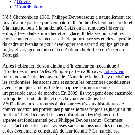
Hussain Fawaz
/
Œuvres
Hussenet Emmanuel
/
Contributions
Imhof Valentine
Jacq Marie-Claire
Né à Chamonix en 1980, Philippe Devouassoux a naturellement été
Jallade Sébastien
très tôt attiré par les sports en nature. Il s’initie dès l’enfance au ski et
Janichon Gérard
à la marche, puis à la randonnée à skis ou en raquettes l’hiver et,
Kerouedan Annie
enfin, à l’escalade sur rocher et sur glace. Il délaisse pourtant les
Klein Julie
cimes enneigées et venteuses afin de poursuivre ses études et profite
Klotz Lætitia
du cadre universitaire pour développer son esprit d’équipe grâce au
Klvana Ilya
rugby et voyager, notamment en Afrique du Sud, en Grèce et au
Kotry Jérôme
Portugal.
La Brosse Gaële de
Labouche Didier
Après l’obtention de son diplôme d’ingénieur en mécanique à
Lacarrière Jacques
l’École des mines d’Alès, Philippe part en 2005 avec
Julie Klein
Lacrampe Corine
pour une année de découverte de l’Amérique latine. Ils y enchaînent
Lagny Laurence
les randonnées, les ascensions et surtout les rencontres quotidiennes
Laheurte Marielle
avec les peuples andins. Cette échappée leur inocule une
Lamotte Aymeric de
irrépressible envie de marcher. En 2009, ils voyagent donc ensemble
Lanni Dominique
le long de la route du thé et des chevaux en Chine. Les
Lanouguère-Bruneau Virginie
2 500 kilomètres parcourus à pied sur ces réseaux historiques de
Lantz François
communication les portent des plaines fertiles tropicales jusqu’au fin
Lautier-Gaud Jean
fond du Tibet. Découvrir l’aspect historique des régions qu’il
Le Maître Anne
arpente est fondamental pour Philippe Devouassoux. Comment
Leblanc Léopoldine
saisir l’actualité des pays traversés sans connaissance des échanges
Leblay Julien
et des événements constitutifs de leur identité ? La marche est