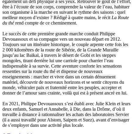
Lebrun Alain
également un défi physique à ses yeux. Retrouver le goût de l’effort,
Lefèvre David
être à l’écoute de son corps, comprendre la valeur de l’eau, habituer
Lelièvre Olivier
son organisme à la marche en suivant le rythme des saisons : quel
Lemire Olivier
meilleur moyen d’exister ? Rédigé à quatre mains, le récit
La Route
Lemonnier Philippe
du thé
rend compte de ce cheminement.
Lobo Éric
Lodoidamba Chadraabalyn
Le succès de cette première grande marche conduit Philippe
Loireau Alexis
Devouassoux et sa compagne vers un nouveau départ en 2012.
Loquet Denis
Toujours sur un itinéraire historique, le couple arpente cette fois les
Lutz Philippe
2 000 kilomètres de la route de Sibérie, de la Grande Muraille
Luzzatto-Béjanin Béatrice
jusqu’au lac Baïkal, à travers le désert de Gobi et les steppes
Manoukian Patrick
mongoles, tirant derrière lui une carriole pour charrier l’eau
Marcel Patrick
indispensable à sa survie. Cette aventure conforte les sensations
Marthaler Claude
ressenties sur la route du thé et dispense de nouveaux
Mathé Brian
enseignements : marcher et vivre dans un certain dénuement
Mathieu Sandra
matériel, découvrir de nouveaux horizons et se sentir citoyens du
Miollis Bertrand de
monde, véhiculer paix et fraternité entre les peuples, accepter et
Mittelette Eddie
donner de l’amour sans crainte, voilà qui est à présent ancré en lui.
Monchaud Morgan
Mouginet Xavier
En 2021, Philippe Devouassoux s’est établi avec Julie Klein et leurs
Moullec Christian
deux enfants, Samuel et Annabelle, à Die, dans la Drôme, d’où il
Muller Victor
travaille à distance à rationnaliser les achats des laboratoires Servier
Neyret Pierre
(il a aussi travaillé pour Alstom, Saipem et Suez), avant d’envisager
Neyroud Michel
de s’employer dans une activité plus locale.
Nicolas Philippe