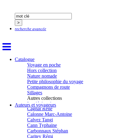
Blanchet Anne-Lise
Bluntzer Christophe
Bobin Mathieu
Boch Anne-Laure
Boch Julie
recherche avancée
Boclet-Weller Robin
Boillot Henri
Bonnem Éric
Boudart Jean-Louis
Bougault Laurence
Boulnois Lucette
Catalogue
Bourgault Pierrick
Voyage en poche
Brès Justine
Hors collection
Brès Romain
Nature nomade
Brossier Éric
Petite philosophie du voyage
Buchy Franck
Compagnons de route
Buffon Bertrand
Sillages
Buiron Daphné
Autres collections
Busquet Gérard
La clé des champs
Auteurs et voyageurs
Cagnat René
Chemins d’étoiles
Calonne Marc-Antoine
Visions
Calvez Tangi
Cann Typhaine
Carbonnaux Stéphan
Caritey Rémi