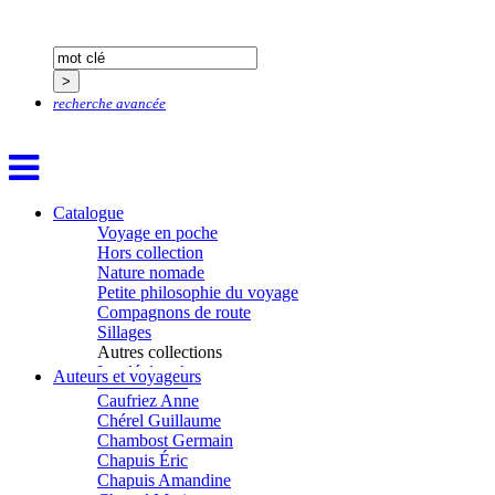
Boillot Henri
Bonnem Éric
Boudart Jean-Louis
Bougault Laurence
Boulnois Lucette
Bourgault Pierrick
recherche avancée
Brès Justine
Brès Romain
Brossier Éric
Buchy Franck
Buffon Bertrand
Catalogue
Buiron Daphné
Voyage en poche
Busquet Gérard
Hors collection
Cagnat René
Nature nomade
Calonne Marc-Antoine
Petite philosophie du voyage
Calvez Tangi
Compagnons de route
Cann Typhaine
Sillages
Carbonnaux Stéphan
Autres collections
Caritey Rémi
La clé des champs
Auteurs et voyageurs
Carrau Noak
Chemins d’étoiles
Caufriez Anne
Visions
Chérel Guillaume
Chambost Germain
Chapuis Éric
Chapuis Amandine