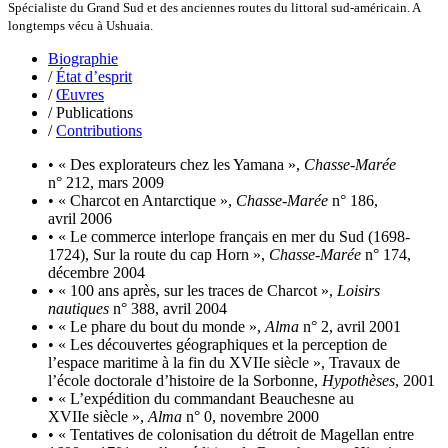
Spécialiste du Grand Sud et des anciennes routes du littoral sud-américain. A
Klein Julie
longtemps vécu à Ushuaia.
Klotz Lætitia
Klvana Ilya
Biographie
Kotry Jérôme
/
État d’esprit
La Brosse Gaële de
/
Œuvres
Labouche Didier
/ Publications
Lacarrière Jacques
/
Contributions
Lacrampe Corine
Lagny Laurence
• « Des explorateurs chez les Yamana »,
Chasse-Marée
Laheurte Marielle
n° 212, mars 2009
Lamotte Aymeric de
• « Charcot en Antarctique »,
Chasse-Marée
n° 186,
Lanni Dominique
avril 2006
Lanouguère-Bruneau Virginie
• « Le commerce interlope français en mer du Sud (1698-
Lantz François
1724), Sur la route du cap Horn »,
Chasse-Marée
n° 174,
Lautier-Gaud Jean
décembre 2004
Le Maître Anne
• « 100 ans après, sur les traces de Charcot »,
Loisirs
Leblanc Léopoldine
nautiques
n° 388, avril 2004
Leblay Julien
• « Le phare du bout du monde »,
Alma
n° 2, avril 2001
Lebrun Alain
• « Les découvertes géographiques et la perception de
Lefèvre David
l’espace maritime à la fin du XVIIe siècle », Travaux de
Lelièvre Olivier
l’école doctorale d’histoire de la Sorbonne,
Hypothèses
, 2001
Lemire Olivier
• « L’expédition du commandant Beauchesne au
Lemonnier Philippe
XVIIe siècle »,
Alma
n° 0, novembre 2000
Lobo Éric
• « Tentatives de colonisation du détroit de Magellan entre
Lodoidamba Chadraabalyn